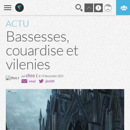
ACTU
En direct
Digest
Bassesses,
couardise et
vilenies
choo.t
par
,
le 14 November 2023
email
@ch00t