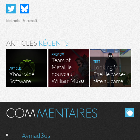
Nintendo
Microsoft
ARTICLES
RÉCENTS
PREVIEW
Tears of
TEST
Metal, le
Looking for
ARTICLE
nouveau
Xbox : vide
Fael, le casse-
William Musō
Software
tête au carré
Masquer les commentaires lus.
Avmad3us