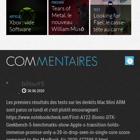
PREVIEW
Tears of
TEST
Metal, le
Looking for
ARTICLE
nouveau
Xbox : vide
Fael, le casse-
William Musō
Software
tête au carré
Masquer les commentaires lus.
billou95
30.06.2020
Les premiers résultats des tests sur les devkits Mac Mini ARM
sont parus ce lundi et c'est plutôt encourageant :
https://www.notebookcheck.net/First-A12Z-Bionic-DTK-
Geekbench-5-benchmarks-show-Apple-s-transition-holds-
immense-promise-only-a-28-in-drop-seen-in-single-core-score-
compared-to-the-MacBook-Air-2020.477595.0.html