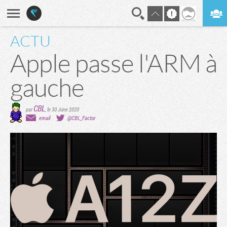
ACTU
En direct
Digest
Apple passe l'ARM à
gauche
CBL
par
,
le 30 June 2020
email
@CBL_Factor