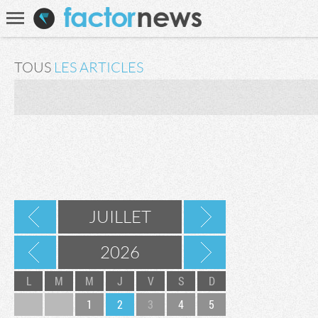
Communauté
Recherche
TOUS
LES ARTICLES
JUILLET
2026
L
M
M
J
V
S
D
1
2
3
4
5