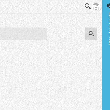
En direct
OK