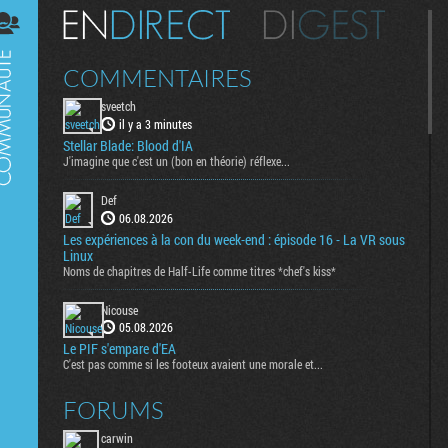
Digest
COMMENTAIRES
sveetch
il y a 3 minutes
Stellar Blade: Blood d'IA
J'imagine que c'est un (bon en théorie) réflexe...
Def
06.08.2026
Les expériences à la con du week-end : épisode 16 - La VR sous
Linux
Noms de chapitres de Half-Life comme titres *chef's kiss*
Nicouse
05.08.2026
Le PIF s'empare d'EA
C'est pas comme si les footeux avaient une morale et...
FORUMS
carwin