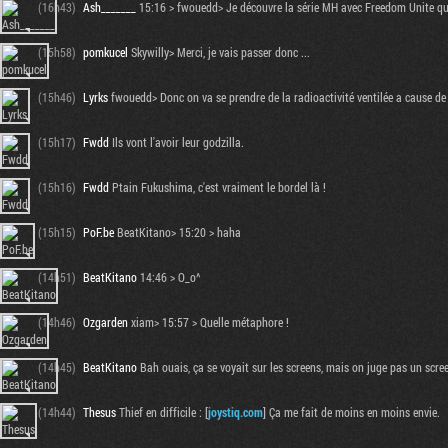
(16h43)
Ash_______
15:16 > fwouedd> Je découvre la série MH avec Freedom Unite que
(15h58)
pomkucel
Skywilly> Merci, je vais passer donc ...
(15h46)
Lyrks
fwouedd> Donc on va se prendre de la radioactivité ventilée a cause de l
(15h17)
Fwdd
Ils vont l'avoir leur godzilla.
(15h16)
Fwdd
Ptain Fukushima, c'est vraiment le bordel là !
(15h15)
PoF.be
BeatKitano> 15:20 > haha
(14h51)
BeatKitano
14:46 > O_o^
(14h46)
Ozgarden
xiam> 15:57 > Quelle métaphore !
(14h45)
BeatKitano
Bah ouais, ça se voyait sur les screens, mais on juge pas un scre
(14h44)
Thesus
Thief en difficile : [
joystiq.com
] Ça me fait de moins en moins envie.