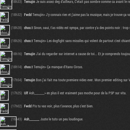
(18h33)
Temujin
Je suis assez deg d'ailleurs, C'etait pas sombre comme ca avant le ren
(18h32)
Fwdd
Temujin> J'y connais rien et j'aime pas la musique, mais je trouve ça v
(18h28)
choo.t
Sinon, oaui, t'as vidéo est sympa, par contre y'a des points noir : tro
(18h26)
choo.t
Temujin> Les dogfight sans missiles qui volent de partout c'est chiant, 
(18h16)
Temujin
J'ai du regarder sur internet a cause de toi... Et je comprends toujou
(18h14)
choo.t
Temujin> Ça manque d'Itano Circus.
(17h54)
Temujin
Bon j'ai fait ma toute premiere video ever. Mon premier editing sur
(17h25)
Ulf
Ash_______> en plus il est vraiment pas moche pour de la PSP sur vita.
(17h02)
Fwdd
Pis tu vas voir, plus t'avance, plus c'est bien.
(16h43)
Ash_______
Juste le tuto un peu loudingue.