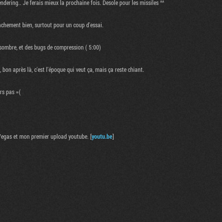
dering.. Je ferais mieux la prochaine fois. Desole pour les missiles ^^
achement bien, surtout pour un coup d'essai.
p sombre, et des bugs de compression ( 5:00)
bon après là, c'est l'époque qui veut ça, mais ça reste chiant.
rs pas =(
 Vegas et mon premier upload youtube. [
youtu.be
]