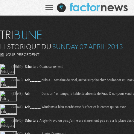
HISTORIQUE DU
SUNDAY 07 APRIL 2013
JOUR PRECEDENT
(23h59)
Sebultura
Ouais carrément
(23h43)
Ash_______
puis à 1 semaine de Noel, arrivé surprise chez boulanger et Fnac 
(23h43)
Ash_______
Dans un 1er temps, la tablette absente de Fnac & co (pour vendre a
(23h41)
Ash_______
Windows a bien merdé avec Surface et la comm qui va avec
(23h40)
Sebultura
Aisyk> Prévu ou pas, j'aimerais clairement pas être à la place des
(23h32)
Ash_______
Aisyk> Etonnant !