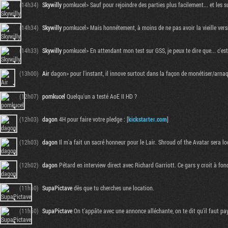
(14h34)
Skywilly
pomkucel> Sauf pour rejoindre des parties plus facilement... et les 
(14h34)
Skywilly
pomkucel> Mais honnétement, à moins de ne pas avoir la vieille versi
(14h33)
Skywilly
pomkucel> En attendant mon test sur GSS, je peux te dire que... c'est
(13h00)
Air
dagon> pour l'instant, il innove surtout dans la façon de monétiser/arna
(12h07)
pomkucel
Quelqu'un a testé AoE II HD ?
(12h03)
dagon
4H pour faire votre pledge : [
kickstarter.com
]
(12h03)
dagon
Il m'a fait un sacré honneur pour le Lair. Shroud of the Avatar sera lo
(12h02)
dagon
Pétard en interview direct avec Richard Garriott. Ce gars y croit à fond
(11h50)
SupaPictave
dès que tu cherches une location.
(11h50)
SupaPictave
On t'appâte avec une annonce alléchante, on te dit qu'il faut pa