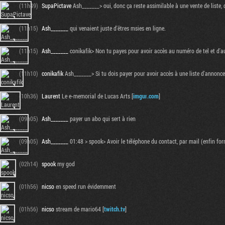
(11h49)
SupaPictave
Ash_______> oui, donc ça reste assimilable à une vente de liste, 
(11h15)
Ash_______
qui venaient juste d'êtres msies en ligne.
(11h15)
Ash_______
conikafik> Non tu payes pour avoir accès au numéro de tel et d'aut
(11h10)
conikafik
Ash_______> Si tu dois payer pour avoir accès à une liste d'annonce
(10h36)
Laurent
Le e-memorial de Lucas Arts [
imgur.com
]
(09h05)
Ash_______
payer un abo qui sert à rien
(09h05)
Ash_______
01:48 > spook> Avoir le téléphone du contact, par mail (enfin for
(02h14)
spook
my god
(01h56)
nicso
en speed run évidemment
(01h56)
nicso
stream de mario64 [
twitch.tv
]