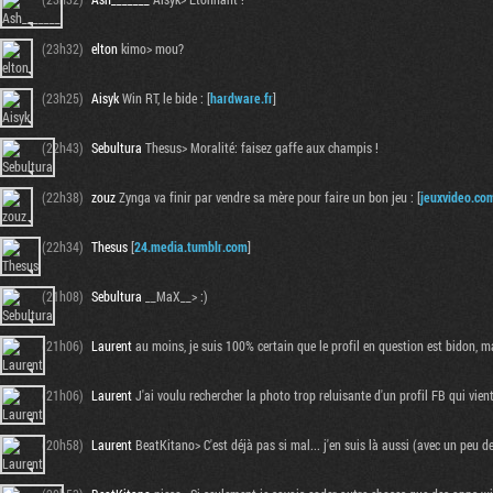
(23h32)
elton
kimo> mou?
(23h25)
Aisyk
Win RT, le bide : [
hardware.fr
]
(22h43)
Sebultura
Thesus> Moralité: faisez gaffe aux champis !
(22h38)
zouz
Zynga va finir par vendre sa mère pour faire un bon jeu : [
jeuxvideo.co
(22h34)
Thesus
[
24.media.tumblr.com
]
(21h08)
Sebultura
__MaX__> :)
(21h06)
Laurent
au moins, je suis 100% certain que le profil en question est bidon, ma
(21h06)
Laurent
J'ai voulu rechercher la photo trop reluisante d'un profil FB qui vient 
(20h58)
Laurent
BeatKitano> C'est déjà pas si mal... j'en suis là aussi (avec un pe