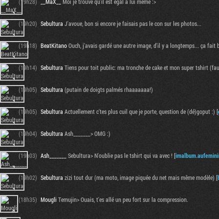
(19h28)
__MaX__
Moi je trouve qu'il est égal à lui même :>
(19h20)
Sebultura
J'avoue, bon si encore je faisais pas le con sur les photos...
(19h18)
BeatKitano
Ouch, j'avais gardé une autre image, d'il y a longtemps... ça fait b
(19h14)
Sebultura
Tiens pour toit public: ma tronche de cake et mon super tshirt (faut
(19h05)
Sebultura
(putain de doigts palmés rhaaaaaaa!)
(19h05)
Sebultura
Actuellement c'tes plus cuil que je porte, question de (dé)goput :) [
(19h04)
Sebultura
Ash_______> OMG :)
(19h03)
Ash_______
Sebultura> N'oublie pas le tshirt qui va avec ! [
imalbum.aufemin
(19h02)
Sebultura
zizi tout dur (ma moto, image piquée du net mais même modèle) [
(18h35)
Mougli
Temujin> Ouais, t'es allé un peu fort sur la compression.