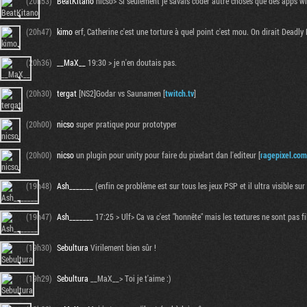
(20h53)
BeatKitano
nicso> Si seulement je savais coder autre choses que des apps w
(20h47)
kimo
erf, Catherine c'est une torture à quel point c'est mou. On dirait Dead
(20h36)
__MaX__
19:30 > je n'en doutais pas.
(20h30)
tergat
[NS2]Godar vs Saunamen [
twitch.tv
]
(20h00)
nicso
super pratique pour prototyper
(20h00)
nicso
un plugin pour unity pour faire du pixelart dan l'editeur [
ragepixel.com
(19h48)
Ash_______
(enfin ce problème est sur tous les jeux PSP et il ultra visible sur
(19h47)
Ash_______
17:25 > Ulf> Ca va c'est "honnête" mais les textures ne sont pas fil
(19h30)
Sebultura
Virilement bien sûr !
(19h29)
Sebultura
__MaX__> Toi je t'aime :)