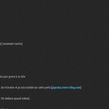
m
] (surement carlos)
is pas grace à ce site
de m'inviter et je suis tombé sur cette perle [
jajardua.ivoire-blog.com
]
u de 3D dedans quand même)