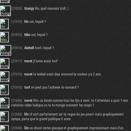
(21h25)
Quaigy
lilo, quel mauvais troll ;|
(21h19)
lilo
oui, lequel ?
(21h15)
Niko
oui, lequel ?
(21h13)
Akshell
toof> lequel ?
(21h11)
moret
jt'aime aussi toof
(21h10)
moret
la leaked avait deja annoncé la couleur y'a 2 ans.
Tribune
(21h10)
toof
on peut pas l'achever ce connard ?
(21h09)
moret
lilo> ss doute comme tous les fps a venir, tu t'attendais a quoi ? une
rvolution video ludique ou tu te mange vraiment les coups ?
(21h05)
lilo
id surf parfaitement sur la vague du jeu pourri mais graphiquement
sympa, parce que le grand publique il aime
(21h04)
lilo
un shoot certes glauque et graphiquement impressionant mais d'un