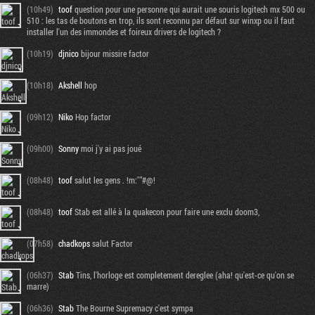
(10h49)
toof
question pour une personne qui aurait une souris logitech mx 500 ou
510 : les tas de boutons en trop, ils sont reconnu par défaut sur winxp ou il faut
installer l'un des immondes et foireux drivers de logitech ?
(10h19)
djnico
bijour missire factor
(10h18)
Akshell
hop
(09h12)
Niko
Hop factor
(09h00)
Sonny
moi j'y ai pas joué
(08h48)
toof
salut les gens . !m:''"#@!
(08h48)
toof
Stab est allé à la quakecon pour faire une exclu doom3,
(07h58)
chadkops
salut Factor
(06h37)
Stab
Tins, l'horloge est completement dereglee (aha! qu'est-ce qu'on se
marre)
(06h36)
Stab
The Bourne Supremacy c'est sympa