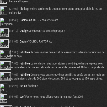
banale affligeant
(21h03)
lilo
lespremiers verdictes de Doom III sont on ne peut plus clair, le jeu est
nul à chier
(18h43)
Daemo0on
18:10 > chouette alors !
(18h10)
Quaigy
Daemo0on> Et c'est réciproque !
(18h09)
Quaigy
YOUHOU FACTOR \o/
(17h05)
lutinbleu
Je démissionne demain et mùe reconvertis dans la fabrication de
lait de soja
(17h05)
lutinbleu
La conclusion des laboratoires a révélé que dans une pièce avec
des ordinateurs, la concentration de bactéries et de germes est 10 fois + importante
(17h03)
lutinbleu
Des analyses ont retrouvé sur des filtres posés durant un mois sur
des ordinateurs, plus de 600 staphylocoques, 500 streptocoqies et 170 aspergillus.
(16h25)
Set on fire
laule
(16h08)
toof
Factornews, nous allons vous faire aimer l'an 2004