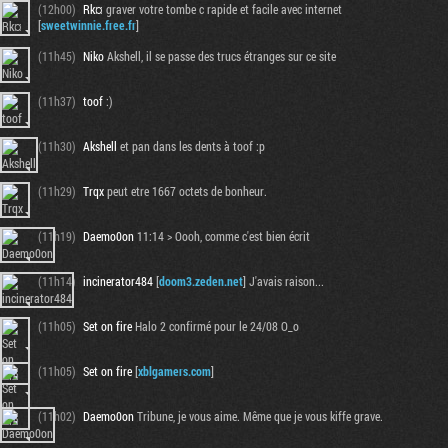
(12h00)
Rk¤
graver votre tombe c rapide et facile avec internet
[
sweetwinnie.free.fr
]
(11h45)
Niko
Akshell, il se passe des trucs étranges sur ce site
(11h37)
toof
:)
(11h30)
Akshell
et pan dans les dents à toof :p
(11h29)
Trqx
peut etre 1667 octets de bonheur.
(11h19)
Daemo0on
11:14 > Oooh, comme c'est bien écrit
(11h14)
incinerator484
[
doom3.zeden.net
] J'avais raison...
(11h05)
Set on fire
Halo 2 confirmé pour le 24/08 O_o
(11h05)
Set on fire
[
xblgamers.com
]
(11h02)
Daemo0on
Tribune, je vous aime. Même que je vous kiffe grave.