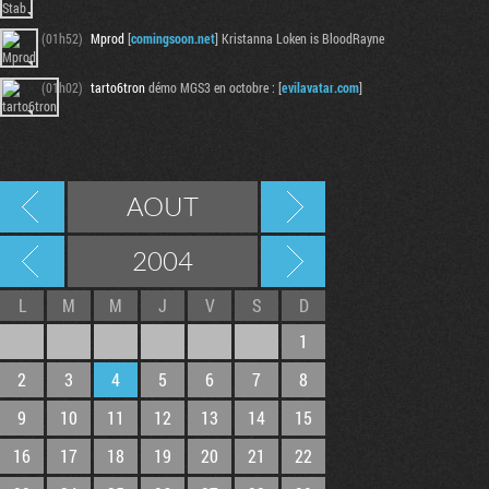
(01h52)
Mprod
[
comingsoon.net
] Kristanna Loken is BloodRayne
(01h02)
tarto6tron
démo MGS3 en octobre : [
evilavatar.com
]
AOUT
2004
L
M
M
J
V
S
D
1
2
3
4
5
6
7
8
9
10
11
12
13
14
15
16
17
18
19
20
21
22