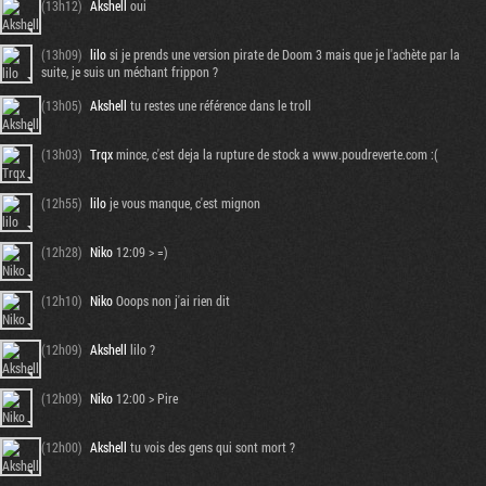
(13h12)
Akshell
oui
(13h09)
lilo
si je prends une version pirate de Doom 3 mais que je l'achète par la
suite, je suis un méchant frippon ?
(13h05)
Akshell
tu restes une référence dans le troll
(13h03)
Trqx
mince, c'est deja la rupture de stock a www.poudreverte.com :(
(12h55)
lilo
je vous manque, c'est mignon
(12h28)
Niko
12:09 > =)
(12h10)
Niko
Ooops non j'ai rien dit
(12h09)
Akshell
lilo ?
(12h09)
Niko
12:00 > Pire
(12h00)
Akshell
tu vois des gens qui sont mort ?