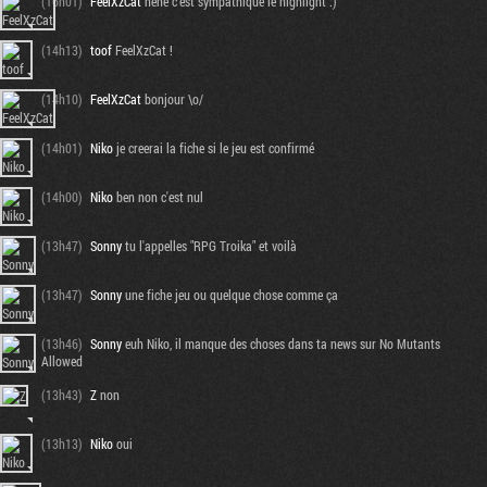
(16h01)
FeelXzCat
hehe c'est sympathique le highlight :)
(14h13)
toof
FeelXzCat !
(14h10)
FeelXzCat
bonjour \o/
(14h01)
Niko
je creerai la fiche si le jeu est confirmé
(14h00)
Niko
ben non c'est nul
(13h47)
Sonny
tu l'appelles "RPG Troika" et voilà
(13h47)
Sonny
une fiche jeu ou quelque chose comme ça
(13h46)
Sonny
euh Niko, il manque des choses dans ta news sur No Mutants
Allowed
(13h43)
Z
non
(13h13)
Niko
oui