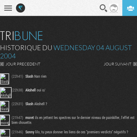
En direct
Digest
HISTORIQUE DU
WEDNESDAY 04 AUGUST
2004
JOUR PRECEDENT
JOUR SUIVANT
(22h41)
Slash
Nan rien
(22h38)
Akshell
oui o/
(22h31)
Slash
Akshell ?
(21h47)
moret
ils en jettent les spectres sur le dernier niveau de painkiller, l'effet est
bien chouette.
(21h46)
Sonny
lilo, tu peux donner les liens de ces "premiers verdicts" négatifs ?