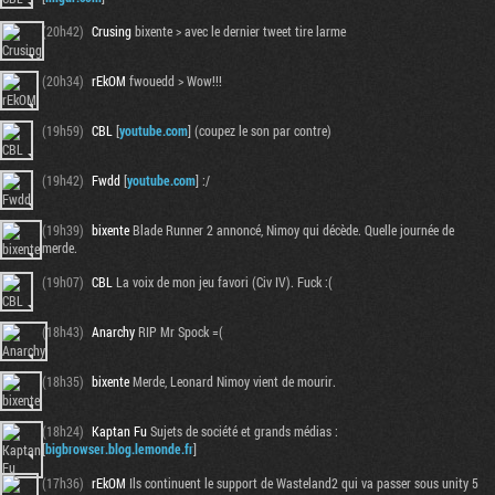
(20h42)
Crusing
bixente > avec le dernier tweet tire larme
(20h34)
rEkOM
fwouedd > Wow!!!
(19h59)
CBL
[
youtube.com
] (coupez le son par contre)
(19h42)
Fwdd
[
youtube.com
] :/
(19h39)
bixente
Blade Runner 2 annoncé, Nimoy qui décède. Quelle journée de
merde.
(19h07)
CBL
La voix de mon jeu favori (Civ IV). Fuck :(
Tribune
(18h43)
Anarchy
RIP Mr Spock =(
(18h35)
bixente
Merde, Leonard Nimoy vient de mourir.
(18h24)
Kaptan Fu
Sujets de société et grands médias :
[
bigbrowser.blog.lemonde.fr
]
(17h36)
rEkOM
Ils continuent le support de Wasteland2 qui va passer sous unity 5