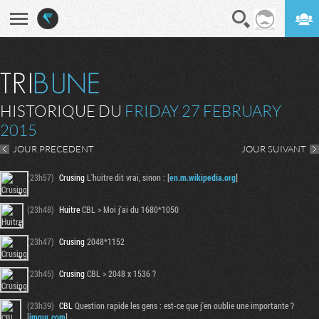
En direct
Digest
HISTORIQUE DU
FRIDAY 27 FEBRUARY
2015
JOUR PRECEDENT
JOUR SUIVANT
(23h57)
Crusing
L'huitre dit vrai, sinon : [
en.m.wikipedia.org
]
(23h48)
Huitre
CBL > Moi j'ai du 1680*1050
(23h47)
Crusing
2048*1152
(23h45)
Crusing
CBL > 2048 x 1536 ?
(23h39)
CBL
Question rapide les gens : est-ce que j'en oublie une importante ?
[
imgur.com
]