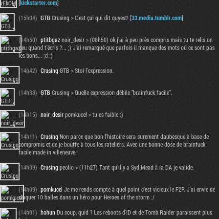
[
kickstarter.com
]
(15h04)
GTB
Crusing > C'est çui qui dit quyest! [
33.media.tumblr.com
]
(14h50)
ptitbgaz
noir_desir > (08h50) ok j'ai à peu près compris mais tu te relis un
peu quand t'écris ?... ;) J'ai remarqué que parfois il manque des mots où ce sont pas
les bons... ;d :)
(14h42)
Crusing
GTB > Stoi l'expression.
(14h38)
GTB
Crusing > Quelle expression débile "brainfuck facile".
(14h15)
noir_desir
pomkucel > tu es faible :)
(14h11)
Crusing
Non parce que bon l'histoire sera surement daubesque à base de
compromis et de je bouffe à tous les rateliers. Avec une bonne dose de brainfuck
facile made in villeneuve.
(14h09)
Crusing
peolio > (11h27) Tant qu'il y a Syd Mead à la DA je valide.
(14h09)
pomkucel
Je me rends compte à quel point c'est vicieux le F2P. J'ai envie de
claquer 10 balles dans un héro pour Heroes of the storm :/
(14h01)
hohun
Du coup, quid ? Les reboots d'ID et de Tomb Raider paraissent plus