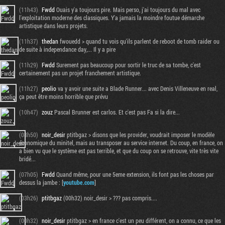
(11h43)
Fwdd
Ouais y'a toujours pire. Mais perso, j'ai toujours du mal avec
l'exploitation moderne des classiques. Y'a jamais la moindre foutue démarche
artistique dans leurs projets.
(11h37)
thedan
fwouedd > quand tu vois qu'ils parlent de reboot de tomb raider ou
de suite à independance day,... Il y a pire
(11h29)
Fwdd
Surement pas beaucoup pour sortir le truc de sa tombe, c'est
certainement pas un projet franchement artistique.
(11h27)
peolio
va y avoir une suite a Blade Runner... avec Denis Villeneuve en real,
ça peut être moins horrible que prévu
(10h47)
zouz
Pascal Brunner est carlos. Et c'est pas Fa si la dire...
(08h50)
noir_desir
ptitbgaz > disons que les provider, voudrait imposer le modèle
économique du minitel, mais au transposer au service internet. Du coup, en france, on
a bien vu que le système est pas terrible, et que du coup on se retrouve, vite très vite
bridé...
(07h05)
Fwdd
Quand même, pour une 5eme extension, ils font pas les choses par
dessus la jambe : [
youtube.com
]
(03h26)
ptitbgaz
(00h32) noir_desir > ??? pas compris....
(00h32)
noir_desir
ptitbgaz > en france c'est un peu différent, on a connu, ce que les