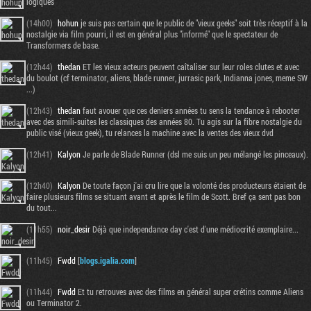
logiques
(14h00)
hohun
je suis pas certain que le public de "vieux geeks" soit très réceptif à la
nostalgie via film pourri, il est en général plus "informé" que le spectateur de
Transformers de base.
(12h44)
thedan
ET les vieux acteurs peuvent caîtaliser sur leur roles clutes et avec
du boulot (cf terminator, aliens, blade runner, jurrasic park, Indianna jones, meme SW
...)
(12h43)
thedan
faut avouer que ces deniers années tu sens la tendance à rebooter
avec des simili-suites les classiques des années 80. Tu agis sur la fibre nostalgie du
public visé (vieux geek), tu relances la machine avec la ventes des vieux dvd
(12h41)
Kalyon
Je parle de Blade Runner (dsl me suis un peu mélangé les pinceaux).
(12h40)
Kalyon
De toute façon j'ai cru lire que la volonté des producteurs étaient de
faire plusieurs films se situant avant et après le film de Scott. Bref ça sent pas bon
du tout...
(11h55)
noir_desir
Déjà que independance day c'est d'une médiocrité exemplaire...
(11h45)
Fwdd
[
blogs.igalia.com
]
(11h44)
Fwdd
Et tu retrouves avec des films en général super crétins comme Aliens
ou Terminator 2.