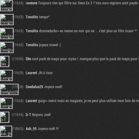
(11h33)
raveune
Toujours rien qui filtre sur Deus Ex 3 ? Vos ours-espions sont payés 
(11h33)
Tonolito
temps*
(11h33)
Tonolito
donniedarko> en meme un noir qui ne ... c'est plus un film ricain ^^
(11h32)
Tonolito
joyeux nowel :)
(11h30)
Dks
cool pack de maps pour crysis !, manque plus que la pack de maps pour t
(11h29)
Laurent
JN à tous
(11h28)
Daedalus29
Joyeux noel!
(11h28)
Laurent
guigr> merci mais en magasin, je ne peut plus utiliser mon bon de re
(11h16)
D-T
Noyons Joel!
(10h53)
Ash_95
Joyeux noël !!!