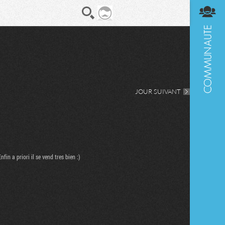
En direct
Diges
JOUR SUIVANT
in a priori il se vend tres bien :)