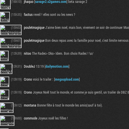
(16h10)
jhaquo
[
savage2.s2games.com
] beta savage 2
(15h35)
factus
reveil ! elles sont ou les news ?
(15h03)
pouletmagique
J'aime bien noel, mais bon, vivement ce soir de continuer Mass
(15h01)
pouletmagique
Bon deux repas avec la famille pour noel, c'est limite nervou
(13h39)
nitoo
The Radec> Dks> Idem. Bon choix Radec ! \o/
(13h31)
DoubleJ
13:19 [
dailymotion.com
]
(13h19)
Crono
voici le trailer : [
megaupload.com
]
(13h19)
Crono
Joyeux Noël tout le monde, et comme je suis gentil, un trailer de DBZ B
(13h12)
montana
Bonne fête à tout le monde les amis(sauf à toi).
(13h00)
commode
Joyeux noël les filles !