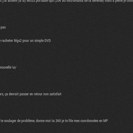
 j'ai acheté (si si) MGS3 portable ops (20€ au micromania de la defense) mais a peine je comm
 pas
de racheter Mgs2 pour un simple DVD
nouvelle \o/
rs, ça devrait passer en retour non satisfait
s te soulager de problème, donne moi ta 360 je te file mes coordonnées en MP