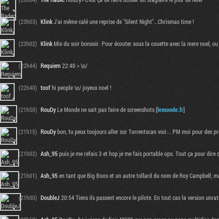
(23h03)
Klink
J'ai même calé une reprise de "Silent Night"...Chrismas time !
(23h02)
Klink
Mix du soir bonsoir. Pour écouter sous la couette avec la mere noel, ou 
(22h44)
Requiem
22:40 > \o/
(22h40)
toof
hi people \o/ joyeux noel !
(21h50)
RouDy
Le Monde ne sait pas faire de screenshots [
lemonde.fr
]
(21h15)
RouDy
bon, tu peux toujours aller sur Torrentscan voir... PM moi pour des pr
(21h02)
Ash_95
puis je me refais 3 et hop je me fais portable ops. Tout ça pour dire 
(21h01)
Ash_95
en tant que Big Boos et un autre tollard du nom de Roy Campbell, mais 
(21h00)
DoubleJ
20:54 Tiens ils passent encore le pilote. En tout cas la version unra