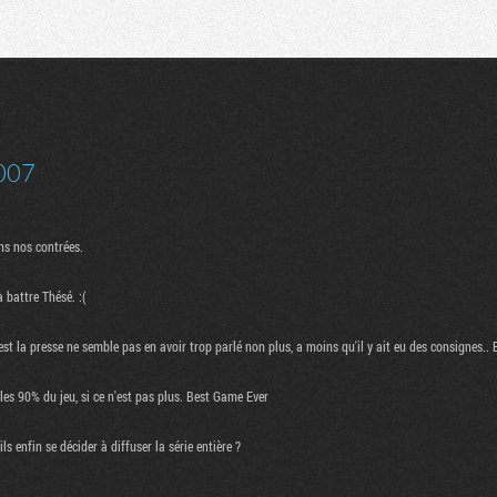
Communauté
Recherche
007
ns nos contrées.
 battre Thésé. :(
a presse ne semble pas en avoir trop parlé non plus, a moins qu'il y ait eu des consignes.. Enf
 les 90% du jeu, si ce n'est pas plus. Best Game Ever
s enfin se décider à diffuser la série entière ?