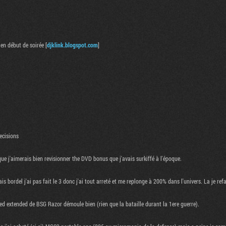
en début de soirée [
djklink.blogspot.com
]
ecisions
que j'aimerais bien revisionner the DVD bonus que j'avais surkiffé à l'époque.
bordel j'ai pas fait le 3 donc j'ai tout arreté et me replonge à 200% dans l'univers. La je refai
ted extended de BSG Razor démoule bien (rien que la bataille durant la 1ere guerre).