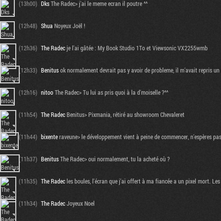
(13h00)
Dks
The Radec> j'ai le meme ecran il poutre ^^
(12h48)
Shua
Noyeux Joël !
(12h36)
The Radec
je l'ai gâtée : My Book Studio 1To et Viewsonic VX2255wmb
(12h33)
Benitus
ok normalement devrait pas y avoir de probleme, il m'avait repris un
(12h16)
nitoo
The Radec> Tu lui as pris quoi à la d'moiselle ?^^
(11h54)
The Radec
Benitus> Pixmania, rétiré au showroom Chevaleret
(11h44)
bixente
raveune> le développement vient à peine de commencer, n'espères pas
(11h37)
Benitus
The Radec> oui normalement, tu la acheté où ?
(11h35)
The Radec
les boules, l'écran que j'ai offert à ma fiancée a un pixel mort. Les
(11h34)
The Radec
Joyeux Noel