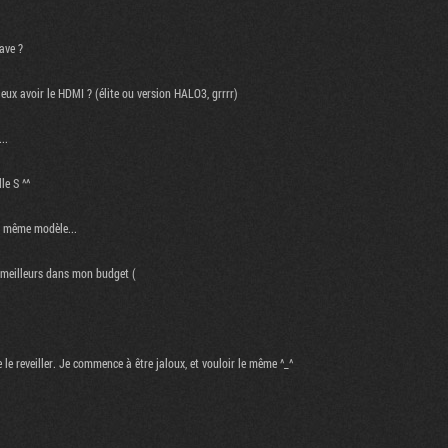
ave ?
x avoir le HDMI ? (élite ou version HALO3, grrrr)
..
le S ^^
n même modèle...
 meilleurs dans mon budget (
e le reveiller. Je commence à être jaloux, et vouloir le même ^_^