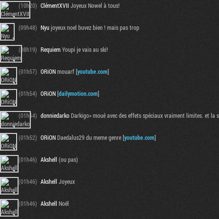
(10h20)
ClémentXVII
Joyeux Nowel à tous!
(09h48)
Nyu
joyeux noel buvez bien ! mais pas trop
(08h19)
Requiem
Youpi je vais au ski!
(01h57)
ORiON
mouarf [
youtube.com
]
(01h54)
ORiON
[
dailymotion.com
]
(01h54)
donniedarko
Darkigo> moué avec des effets spéciaux vraiment limites. et la 
(01h52)
ORiON
Daedalus29 du meme genre [
youtube.com
]
(01h46)
Akshell
(ou pas)
(01h46)
Akshell
Joyeux
(01h46)
Akshell
Noël