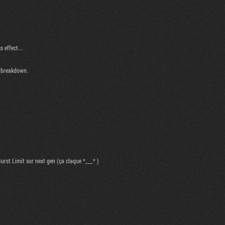
 effect...
s breakdown.
urst Limit sur next gen (ça claque *___* )