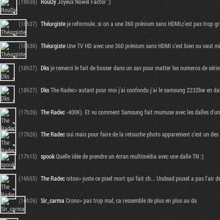
(18h38)
RouDy
Joyeux Nowel Factor :)
(18h37)
Théurgiste
je reformule..si on a une 360 prénium sans HDMI,c'est pas trop gr
(18h36)
Théurgiste
Une TV HD avec une 360 prénium sans HDMI c'est bien ou vaut mieu
(18h27)
Dks
je remerci le fait de bosser dans un sav pour matter les numeros de série.
(18h27)
Dks
The Radec> autant pour moi j'ai confondu j'ai le samsung 2232bw en dal
(17h26)
The Radec
-400€). Et vu comment Samsung fait mumuse avec les dalles d'u
(17h26)
The Radec
oui mais pour faire de la retouche photo apparement c'est un des
(17h15)
spook
Quelle idée de prendre un écran multimédia avec une dalle TN :)
(16h55)
The Radec
nitoo> juste ce pixel mort qui fait ch... Undead piuxel a pas l'air d
(16h26)
Sir_carma
Crono> pas trop mal, ca ressemble de plus en plus au da