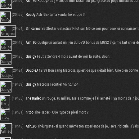
(20h59)
Ash_95
RouDy> ba j viens de finir MGS1 sur psp grace au pops multidisc donc
(20h55)
RouDy
Ash_95> tu l'a vendu, hérétique ?!
(20h54)
Sir_carma
Battlestar Galactica Pilot sur M6 ce soir pour ceux ui connaissent
(20h49)
Ash_95
Quelqu'un aurait un lien du DVD bonus de MGS2 ? ça me fait chier 
(20h35)
Quaigy
Faut attendre 4 mois avant de voir la suite. Bouh.
(20h24)
DoubleJ
19:39 Bon sang Macross, qu'est-ce que c'était bien. Une bien bonne 
(19h39)
Quaigy
Macross Frontier \o/ \o/ \o/
(19h35)
The Radec
un rouge, au milieu. Mais comme je l'ai acheté il ya moins de 7 jou
(19h31)
nitoo
The Radec> Quel type de pixel mort ?
(18h43)
Ash_95
Théurgiste> si quand même ton experience de jeu sera ridicule. J'vai