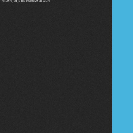
ence le jeu je me retrouve en taule
Tribune