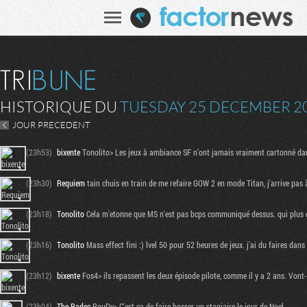
HISTORIQUE DU
TUESDAY 25 DECEMBER 2
JOUR PRECEDENT
(23h53)
bixente
Tonolito> Les jeux à ambiance SF n'ont jamais vraiment cartonné da
(23h30)
Requiem
tain chuis en train de me refaire GOW 2 en mode Titan, j'arrive pas à
(23h18)
Tonolito
Cela m'etonne que MS n'est pas bcps communiqué dessus. qui plus est l
(23h16)
Tonolito
Mass effect fini :) lvel 50 pour 52 heures de jeux. j'ai du faires dans
(23h12)
bixente
Fos4> ils repassent les deux épisode pilote, comme il y a 2 ans. Vont-il
(23h04)
The Radec
RouDy> C'est ça de faire bosser un stagiaire le jour de Noel