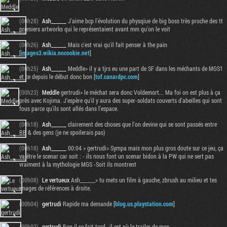
(00h28)
Ash______
J'aime bcp l'évolution du physqiue de big boss très proche des tt
premiers artworks qui le représentaient avant mm qu'on le voit
(00h26)
Ash______
Mais c'est vrai qu'il fait penser à the pain
[
images3.wikia.nocookie.net
]
(00h25)
Ash______
Meddle> il y a tjrs eu une part de SF dans les méchants de MGS1
et ce depuis le début donc bon [
tof.canardpc.com
]
(00h23)
Meddle
gertrudi> le méchat sera donc Voldemort... Ma foi on est plus à ça
près avec Kojima. J'espère qu'il y aura des super-soldats couverts d'abeilles qui sont
fous parce qu'ils sont allés dans l'espace.
(00h18)
Ash______
clairement des choses que l'on devine qui se sont passés entre
BB & des gens (je ne spoilerais pas)
(00h18)
Ash______
00:04 > gertrudi> Sympa mais mon plus gros doute sur ce jeu, ça
va être le scenar car soit : - ils nous font un scenar bidon à la PW qui ne sert pas
vraiment à la mythologie MGS -Soit ils montrent
(00h08)
Le vertueux
Ash______> tu mets un film à gauche, zbrush au milieu et tes
images de références à droite.
(00h04)
gertrudi
Rapide ma demande [
blog.us.playstation.com
]
(00h02)
gertrudi
Bon il se fait tard , il est où le trailer de mgs