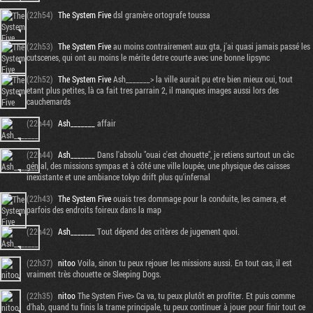
(22h54)
The System Five
dsl gramère ortografe toussa
(22h53)
The System Five
au moins contrairement aux gta, j'ai quasi jamais passé les
cutscenes, qui ont au moins le mérite detre courte avec une bonne lipsync
(22h52)
The System Five
Ash_______> la ville aurait pu etre bien mieux oui, tout
etant plus petites, là ca fait tres parrain 2, il manques images aussi lors des
cauchemards
(22h44)
Ash_______
affair
(22h44)
Ash_______
Dans l'absolu "ouai c'est chouette", je retiens surtout un càc
génial, des missions sympas et à côté une ville loupée, une physique des caisses
inexistante et une ambiance tokyo drift plus qu'infernal
(22h43)
The System Five
ouais tres dommage pour la conduite, les camera, et
parfois des endroits foireux dans la map
(22h42)
Ash_______
Tout dépend des critères de jugement quoi.
(22h37)
nitoo
Voila, sinon tu peux rejouer les missions aussi. En tout cas, il est
vraiment très chouette ce Sleeping Dogs.
(22h35)
nitoo
The System Five> Ca va, tu peux plutôt en profiter. Et puis comme
d'hab, quand tu finis la trame principale, tu peux continuer à jouer pour finir tout ce