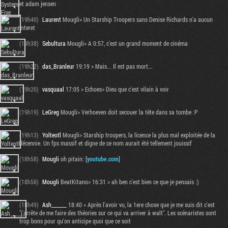
et adam jensen
(19h40)
Laurent
Mougli> Un Starship Troopers sans Denise Richards n'a aucun
interet
(19h38)
Sebultura
Mougli> A 0:57, c'est un grand moment de cinéma
(19h22)
das_Branleur
19:19 > Mais... Il est pas mort...
(19h20)
vasquaal
17:05 > Echoes> Dieu que c'est vilain à voir
(19h19)
LeGreg
Mougli> Verhoeven doit secouer la tête dans sa tombe :P
(19h13)
Yolteotl
Mougli> Starship troopers, la licence la plus mal exploitée de la
décennie. Un fps massif et digne de ce nom aurait été tellement jouissif
(18h58)
Mougli
oh pitain: [
youtube.com
]
(18h58)
Mougli
BeatKitano> 16:31 > ah ben c'est bien ce que je pensais :)
(18h49)
Ash______
18:40 > Après l'avoir vu, la 1ere chose que je me suis dit c'est
"j'arrête de me faire des théories sur ce qui va arriver à walt". Les scénaristes sont
trop bons pour qu'on anticipe quoi que ce soit