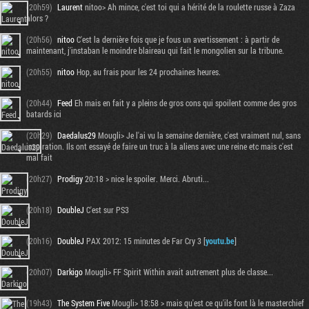
(20h59)
Laurent
nitoo> Ah mince, c'est toi qui a hérité de la roulette russe à Zaza
alors ?
(20h56)
nitoo
C'est la dernière fois que je fous un avertissement : à partir de
maintenant, j'instaban le moindre blaireau qui fait le mongolien sur la tribune.
(20h55)
nitoo
Hop, au frais pour les 24 prochaines heures.
(20h44)
Feed
Eh mais en fait y a pleins de gros cons qui spoilent comme des gros
batards ici
(20h29)
Daedalus29
Mougli> Je l'ai vu la semaine dernière, c'est vraiment nul, sans
inspiration. Ils ont essayé de faire un truc à la aliens avec une reine etc mais c'est
mal fait
(20h27)
Prodigy
20:18 > nice le spoiler. Merci. Abruti...
(20h18)
DoubleJ
C'est sur PS3
(20h16)
DoubleJ
PAX 2012: 15 minutes de Far Cry 3 [
youtu.be
]
(20h07)
Darkigo
Mougli> FF Spirit Within avait autrement plus de classe...
(19h43)
The System Five
Mougli> 18:58 > mais qu'est ce qu'ils font là le masterchief