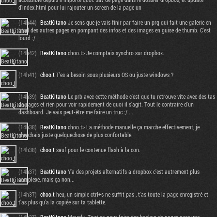
d'index.html pour lui rajouter un screen de la page un
(14h44)
BeatKitano
Je sens que je vais finir par faire un prg qui fait une galerie en
html des autres pages en pompant des infos et des images en guise de thumb. C'est
lourd :/
(14h42)
BeatKitano
choo.t> Je comptais synchro sur dropbox.
(14h41)
choo.t
T'es a besoin sous plusieurs OS ou juste windows ?
(14h39)
BeatKitano
Le prb avec cette méthode c'est que tu retrouve vite avec des tas
de pages et rien pour voir rapidement de quoi il s'agit. Tout le contraire d'un
dashboard. Je vais peut-être me faire un truc :/ ...
(14h38)
BeatKitano
choo.t> La méthode manuelle ça marche effectivement, je
cherchais juste quelquechose de plus confortable.
(14h38)
choo.t
sauf pour le contenue flash à la con.
(14h37)
BeatKitano
Y'a des projets alternatifs a dropbox c'est autrement plus
complexe, mais ça non...
(14h37)
choo.t
heu, un simple ctrl+s ne suffit pas , t'as toute la page enregistré et
t'as plus qu'a la copiée sur ta tablette.