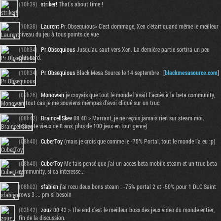
(10h39)
striker!
That's about time !
(10h38)
Laurent
Pr.Obsequious> C'est dommage, Xen c'était quand même le meilleur
niveau du jeu à tous points de vue
(10h34)
Pr.Obsequious
Jusqu'au saut vers Xen. La dernière partie sortira un peu
plus tard.
(10h34)
Pr.Obsequious
Black Mesa Source le 14 septembre : [
blackmesasource.com
]
(09h26)
Monowan
je croyais que tout le monde l'avait l'accès à la beta community,
en tout cas je me souviens mêmpas d'avoi cliqué sur un truc
(08h42)
BraincellSkev
08:40 > Marrant, je ne reçois jamais rien sur steam moi.
(compte vieux de 8 ans, plus de 100 jeux en tout genre)
(08h40)
CuberToy
(mais je crois que comme le -75% Portal, tout le monde l'a eu :p)
(08h40)
CuberToy
Me fais pensé que j'ai un acces beta mobile steam et un truc beta
community, si ca interesse...
(08h02)
sfabien
j'ai recu deux bons steam : -75% portal 2 et -50% pour 1 DLC Saint
rows 3 ... pm si besoin
(03h42)
zouz
00:43 > The end c'est le meilleur boss des jeux video du monde entier,
fin de la discussion.