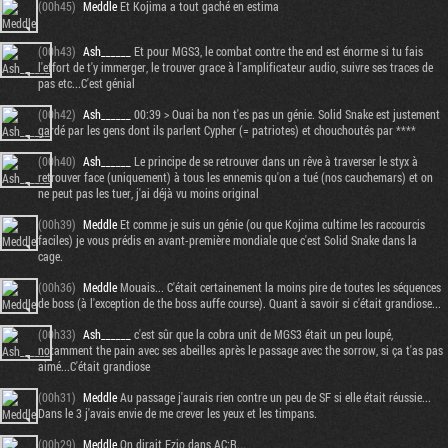
(00h45)
Meddle
Et Kojima a tout gaché en estima
(00h43)
Ash______
Et pour MGS3, le combat contre the end est énorme si tu fais
l'effort de t'y immerger, le trouver grace à l'amplificateur audio, suivre ses traces de
pas etc...C'est génial
(00h42)
Ash______
00:39 > Ouai ba non t'es pas un génie. Solid Snake est justement
gardé par les gens dont ils parlent Cypher (= patriotes) et chouchoutés par ****
(00h40)
Ash______
Le principe de se retrouver dans un rêve à traverser le styx à
retrouver face (uniquement) à tous les ennemis qu'on a tué (nos cauchemars) et on
ne peut pas les tuer, j'ai déjà vu moins original
(00h39)
Meddle
Et comme je suis un génie (ou que Kojima cultime les raccourcis
faciles) je vous prédis en avant-première mondiale que c'est Solid Snake dans la
cage.
(00h36)
Meddle
Mouais... C'était certainement la moins pire de toutes les séquences
de boss (à l'exception de the boss auffe course). Quant à savoir si c'était grandiose...
(00h33)
Ash______
c'est sûr que la cobra unit de MGS3 était un peu loupé,
notamment the pain avec ses abeilles après le passage avec the sorrow, si ça t'as pas
aimé...C'était grandiose
(00h31)
Meddle
Au passage j'aurais rien contre un peu de SF si elle était réussie...
Dans le 3 j'avais envie de me crever les yeux et les timpans.
(00h29)
Meddle
On dirait Ezio dans AC:R...