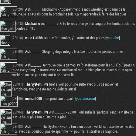
(23h20)
Ash_______
Muchacho> Apparemment le mot wheeling est banni de la
tribune, je le saurais pour la prochaine fois. Ca m'apprendra à faire des blagues
(23h18)
Muchacho
Ash_______> Si tu le veux bien, je t'échangerai tes huits prochains
"_" contre un "8".
(23h16)
choo.t
Ahhh, source film maker, y'a vraiment des perles [
youtu.be
]
(23h09)
Ash_______
Sleeping dogs intègre très bien toutes les petites animes
(23h09)
Ash_______
Je trouve que le gameplay "plateforme pour les nuls" ou "press A
to do everything" instauré avec AC, uncharted etc... a bien plus sa place sur un open
world où on est pas exigeant à ce niveau là
Tribune
(23h07)
The System Five
bref a voir pour une suite avec plus de moyen et
d'ambition, avec une DA moins violette aussi
(23h06)
mosso2000
mon prochain appart: [
youtube.com
]
(23h04)
The System Five
Ash_______> 23:00 > oui enfin le "parkour" rend la visite de
la ville b100 plus fun qu'un gta a pied
(23h03)
Ash_______
The System Five> le fun d'un opoen world, ça reste de semer des
flics avec des bouiboui pas de spammer "x" pour faire straffer sa bagnole...