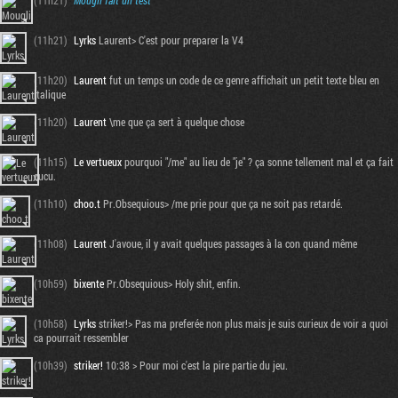
(11h21)
Mougli
fait un test
(11h21)
Lyrks
Laurent> C'est pour preparer la V4
(11h20)
Laurent
fut un temps un code de ce genre affichait un petit texte bleu en
italique
(11h20)
Laurent
\me que ça sert à quelque chose
(11h15)
Le vertueux
pourquoi "/me" au lieu de "je" ? ça sonne tellement mal et ça fait
cucu.
(11h10)
choo.t
Pr.Obsequious> /me prie pour que ça ne soit pas retardé.
(11h08)
Laurent
J'avoue, il y avait quelques passages à la con quand même
(10h59)
bixente
Pr.Obsequious> Holy shit, enfin.
(10h58)
Lyrks
striker!> Pas ma preferée non plus mais je suis curieux de voir a quoi
ca pourrait ressembler
(10h39)
striker!
10:38 > Pour moi c'est la pire partie du jeu.