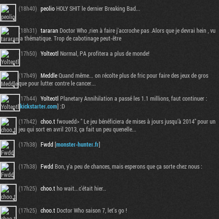
(18h40)
peolio
HOLY SHIT le dernier Breaking Bad...
(18h31)
tararan
Doctor Who ,rien à faire j'accroche pas .Alors que je devrai hein , vu
la thématique. Trop de cabotinage peut-être
(17h50)
Yolteotl
Normal, PA profitera a plus de monde!
(17h49)
Meddle
Quand même... on récolte plus de fric pour faire des jeux de gros
que pour lutter contre le cancer...
(17h44)
Yolteotl
Planetary Annihilation a passé les 1.1 millions, faut continuer :
[
kickstarter.com
] :D
(17h42)
choo.t
fwouedd> " Le jeu bénéficiera de mises à jours jusqu’à 2014" pour un
jeu qui sort en avril 2013, ça fait un peu quenelle...
(17h38)
Fwdd
[
monster-hunter.fr
]
(17h38)
Fwdd
Bon, y'a peu de chances, mais esperons que ça sorte chez nous :
(17h25)
choo.t
ho wait...c'était hier..
(17h25)
choo.t
Doctor Who saison 7, let's go !