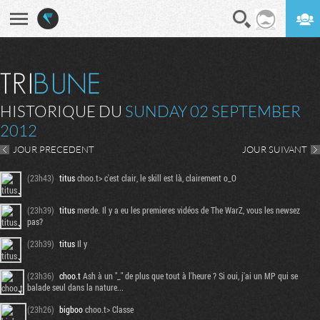
En direct
Digest
HISTORIQUE DU
SUNDAY 02 SEPTEMBER
2012
JOUR PRECEDENT
JOUR SUIVANT
(23h43)
titus
choo.t> c'est clair, le skill est là, clairement o_O
(23h39)
titus
merde. Il y a eu les premieres vidéos de The WarZ, vous les newsez
pas?
(23h39)
titus
Il y
(23h36)
choo.t
Ash à un "_" de plus que tout à l'heure ? Si oui, j'ai un MP qui se
balade seul dans la nature...
(23h26)
bigboo
choo.t> Classe