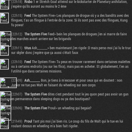
(22h18)
Risbo
1 er Stretch Goal atteind sur le kickstarter de Planetary anihilation,
j'espère qu'ils auront au moins le 2 ème
(22h15)
Feed
The System Five> Les planques de drogue où y a des bandits avec des
flingues, t'as un flingue à l'entrée de la zone. Si ils sont pas avec des flingues, Kung
fu powa!
(22h12)
The System Five
Feed> bein les planques de drogues j'en ai marre de faire
des marches avant-arriere sur les brigands
(22h11)
titus
Ash_______> ben maintenant j'en rigole :D mais perso moi j'ai lu le truc
sur skyler donc j'espère que ça aussi c'était faux
(22h10)
Feed
The System Five> Tu peux en trouver rarement dans certaines malettes
ou à certains endroits (ou sur les flics), mais pas en acheter. Et globalement, t'en as
l'utilité que dans certaines missions.
(22h09)
Ash_______
Bon, je tiens à m'excuser et pour ceux qui en doutent : non
Junior ne tue pas Walt en faisant du wheeling sur son corps
(22h07)
The System Five
dites c'est pendant tout le jeu quon peut pas avoir un gun
en permanence dans sleeping dogs ou ya des boutiques?
(22h06)
The System Five
Proul> un wheeling qui begaie?
(21h49)
Proul
Tant pis moi j'ai bien ris. Le coup du fils de Walt qui le tue en lui
roulant dessus en wheeling m'a bien fait rigoler.