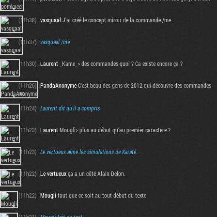
(11h38)
vasquaal
J'ai créé le concept miroir de la commande /me
(11h37)
vasquaal
/me
(11h30)
Laurent
_Kame_> des commandes quoi ? Ca existe encore ça ?
(11h26)
PandaAnonyme
C'est beau des gens de 2012 qui découvre des commandes
irc
(11h24)
Laurent
dit qu'il a compris
(11h23)
Laurent
Mougli> plus au début qu'au premier caractere ?
(11h23)
Le vertueux
aime les simulations de Karaté.
(11h22)
Le vertueux
ça a un côté Alain Delon.
(11h22)
Mougli
faut que ce soit au tout début du texte