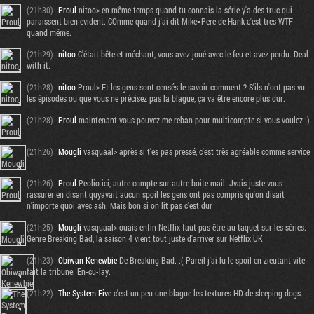
(21h30)
Proul
nitoo> en même temps quand tu connais la série y'a des truc qui
paraissent bien evident. COmme quand j'ai dit Mike=Pere de Hank c'est tres WTF
quand même.
(21h29)
nitoo
C'était bête et méchant, vous avez joué avec le feu et avez perdu. Deal
with it.
(21h28)
nitoo
Proul> Et les gens sont censés le savoir comment ? S'ils n'ont pas vu
les épisodes ou que vous ne précisez pas la blague, ça va être encore plus dur.
(21h28)
Proul
maintenant vous pouvez me reban pour multicompte si vous voulez :)
(21h26)
Mougli
vasquaal> après si t'es pas pressé, c'est très agréable comme service
(21h26)
Proul
Peolio ici, autre compte sur autre boite mail. Jvais juste vous
rassurer en disant quyavait aucun spoil les gens ont pas compris qu'on disait
n'importe quoi avec ash. Mais bon si on lit pas c'est dur
(21h25)
Mougli
vasquaal> ouais enfin Netflix faut pas être au taquet sur les séries.
Genre Breaking Bad, la saison 4 vient tout juste d'arriver sur Netflix UK
(21h23)
Obiwan Kenewbie
De Breaking Bad. :( Pareil j'ai lu le spoil en zieutant vite
fait la tribune. En-cu-lay.
(21h22)
The System Five
c'est un peu une blague les textures HD de sleeping dogs.