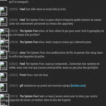
qu'il te manquait.
(22h35)
Feed
faut aller dans le social hub je crois
(22h35)
Feed
The System Five> tu peux refaire n'importe quelle mission du scenar
(avec ton avancement personnel au niveau des upgrades)
(22h29)
The System Five
nitoo> et faut refaire le jeu pour avoir tout le gameplay où
on a le temps d'en profiter?
(22h24)
The System Five
nitoo> kewl, toujours mieux qu'u demonte pneu
(22h22)
nitoo
The System Five> Une amélioration de flic te permet d'en récup dans
le coffre des bagnoles de police.
(22h22)
Feed
The System Five> ouais je comprends. J'aime bien leur système de
mélée, mais c'est vrai que j'aurais aimé profiter aussi un peu plus des gunfights
(22h22)
Proul
titus> tout est faux
(22h21)
gill
shadowrun ça prend une tournure sympa [
kotaku.com
]
(22h19)
The System Five
Feed> ui mais j'aurais aimé avoir le choix, par contre
j'apprecie de lancer un hachoir dans le dos des fuyards