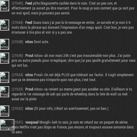
(21h45)
Feed
ptite blagounette cachée dans le coin. C'est un peu con, et
effectivement ça aurait pu être marrant. Pour le coup je suis content que ça soit pas
un vrai spoil, mais je pouvais pas savoir.
(21h44)
Feed
Ouais mais j'ai pas lu le message en entier. Je survole et je vois 5-6
mots dans la phrase qui donnent l'impression d'un mega spoil. C'est bon, je vais pas
m'amuser à lire plus et voir si y a pas une
(21h38)
nitoo
Dont acte.
(21h36)
Proul
nitoo> ah non mais 24h c'est pas insoutenable non plus. J'ai juste
pris un autre pseudo pour m'expliquer, dire que j'ai pas spoilé gratuitement pour ceux
qui ont lus.
(21h34)
nitoo
Proul> On est déjà PLUS que tolérant sur factor. Il s'agit simplement
que ça ne devienne pas n'importe quoi non plus, c'est tout.
(21h33)
Proul
nitoo> ca revient au meme jpeut pas accéder au site. D'ailleurs si tu
regarde le 1er message de ash qui parle de wheeling dans la tete de walt ca met
aussi sur la piste
(21h32)
nitoo
(Et pour info, c'était un avertissement, pas un ban.)
(21h31)
vasquaal
Mougli> bah tu sais, je suis en retard sur un paquet de séries.
Mais Netflix n'est pas dispo en France, pas encore, et toujours aucune annonce dans
ce sens