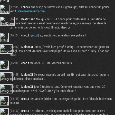
(17h05)
Echoes
.the rush// de skaven est sur greenlight, allez lui donner un pouce
vert ! [
steamcommunity.com
]
(16h31)
BeatKitano
Mougli> 14:15 > Et donc pour contourner la limitation de
evernote faut créer un carnet de note non synchronisé, pas sauvegarder dans le
carnet créé par default et là c'est illimité. Merci ;)
(16h24)
choo.t
[
goo.gl
] \o/ emulation, emulation everywhere !
(15h02)
MaloneXI
Ouais , j'avais bien pensé à Unity . On commence tout juste en
webgl , mais c'est vraiment over compliqué. Je vais voir du coté d'unity , c'pas con.
Merci
(15h01)
choo.t
MaloneXI> HTML5/WebGl ou Unity
(14h58)
MaloneXI
Genre par exemple un oeil , en 3D , qui serait interactif pour le
deploiement d'une interface .
(14h57)
MaloneXI
'jour à toutes et tous. Comment rendriez vous une mesh 3D
interactive pour le web ? Swift 3D ? §Y a autre chose ?
(14h48)
choo.t
lien vers le fichier html, sauvegardé, ça doit être faisable facilement
sous Qt.
(14h47)
choo.t
BeatKitano> je vois que ça, mais le bon point c'est que ce sera
accessible depuis n'importe quoi. sav de page dans le dossier dropbox, et update