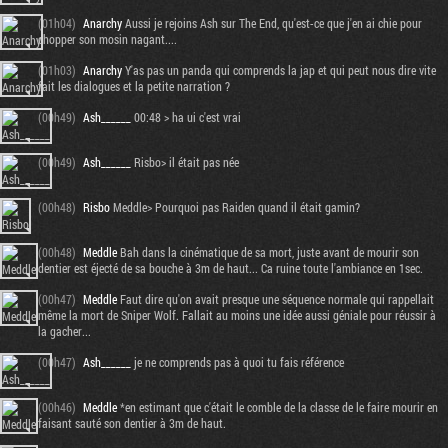
(01h04)
Anarchy
Aussi je rejoins Ash sur The End, qu'est-ce que j'en ai chie pour
chopper son mosin nagant....
(01h03)
Anarchy
Y'as pas un panda qui comprends la jap et qui peut nous dire vite
fait les dialogues et la petite narration ?
(00h49)
Ash______
00:48 > ha ui c'est vrai
(00h49)
Ash______
Risbo> il était pas née
(00h48)
Risbo
Meddle> Pourquoi pas Raiden quand il était gamin?
(00h48)
Meddle
Bah dans la cinématique de sa mort, juste avant de mourir son
dentier est éjecté de sa bouche à 3m de haut... Ca ruine toute l'ambiance en 1sec.
(00h47)
Meddle
Faut dire qu'on avait presque une séquence normale qui rappellait
même la mort de Sniper Wolf. Fallait au moins une idée aussi géniale pour réussir à
la gacher...
(00h47)
Ash______
je ne comprends pas à quoi tu fais référence
(00h46)
Meddle
*en estimant que c'était le comble de la classe de le faire mourir en
faisant sauté son dentier à 3m de haut.