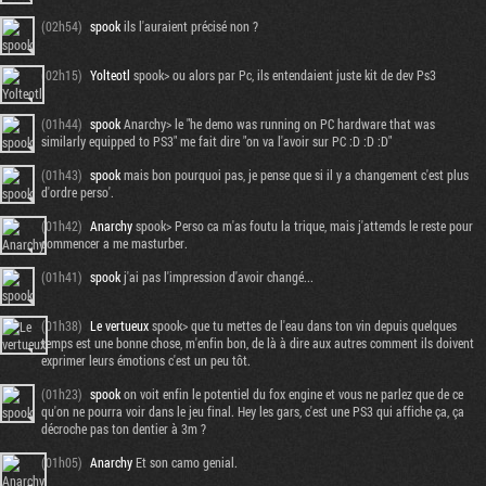
(02h54)
spook
ils l'auraient précisé non ?
(02h15)
Yolteotl
spook> ou alors par Pc, ils entendaient juste kit de dev Ps3
(01h44)
spook
Anarchy> le "he demo was running on PC hardware that was
similarly equipped to PS3" me fait dire "on va l'avoir sur PC :D :D :D"
(01h43)
spook
mais bon pourquoi pas, je pense que si il y a changement c'est plus
d'ordre perso'.
(01h42)
Anarchy
spook> Perso ca m'as foutu la trique, mais j'attemds le reste pour
commencer a me masturber.
(01h41)
spook
j'ai pas l'impression d'avoir changé...
(01h38)
Le vertueux
spook> que tu mettes de l'eau dans ton vin depuis quelques
temps est une bonne chose, m'enfin bon, de là à dire aux autres comment ils doivent
exprimer leurs émotions c'est un peu tôt.
(01h23)
spook
on voit enfin le potentiel du fox engine et vous ne parlez que de ce
qu'on ne pourra voir dans le jeu final. Hey les gars, c'est une PS3 qui affiche ça, ça
décroche pas ton dentier à 3m ?
(01h05)
Anarchy
Et son camo genial.