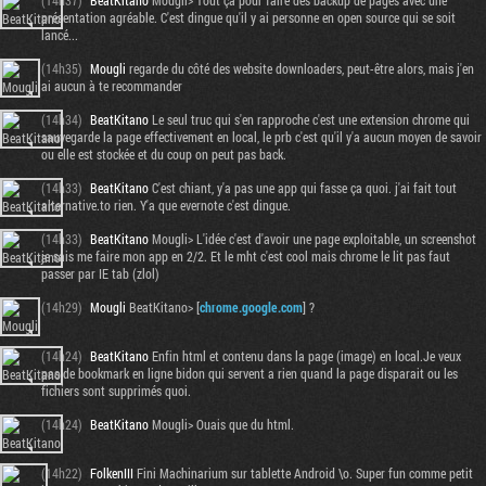
(14h37)
BeatKitano
Mougli> Tout ça pour faire des backup de pages avec une
présentation agréable. C'est dingue qu'il y ai personne en open source qui se soit
lancé...
(14h35)
Mougli
regarde du côté des website downloaders, peut-être alors, mais j'en
ai aucun à te recommander
(14h34)
BeatKitano
Le seul truc qui s'en rapproche c'est une extension chrome qui
sauvegarde la page effectivement en local, le prb c'est qu'il y'a aucun moyen de savoir
ou elle est stockée et du coup on peut pas back.
(14h33)
BeatKitano
C'est chiant, y'a pas une app qui fasse ça quoi. j'ai fait tout
alternative.to rien. Y'a que evernote c'est dingue.
(14h33)
BeatKitano
Mougli> L'idée c'est d'avoir une page exploitable, un screenshot
je sais me faire mon app en 2/2. Et le mht c'est cool mais chrome le lit pas faut
passer par IE tab (zlol)
(14h29)
Mougli
BeatKitano> [
chrome.google.com
] ?
(14h24)
BeatKitano
Enfin html et contenu dans la page (image) en local.Je veux
pas de bookmark en ligne bidon qui servent a rien quand la page disparait ou les
fichiers sont supprimés quoi.
(14h24)
BeatKitano
Mougli> Ouais que du html.
(14h22)
FolkenIII
Fini Machinarium sur tablette Android \o. Super fun comme petit