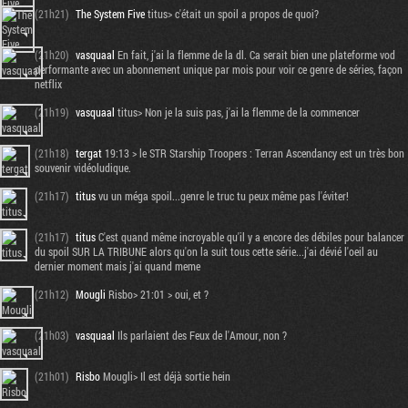
(21h21)
The System Five
titus> c'était un spoil a propos de quoi?
(21h20)
vasquaal
En fait, j'ai la flemme de la dl. Ca serait bien une plateforme vod
performante avec un abonnement unique par mois pour voir ce genre de séries, façon
netflix
(21h19)
vasquaal
titus> Non je la suis pas, j'ai la flemme de la commencer
(21h18)
tergat
19:13 > le STR Starship Troopers : Terran Ascendancy est un très bon
souvenir vidéoludique.
(21h17)
titus
vu un méga spoil...genre le truc tu peux même pas l'éviter!
(21h17)
titus
C'est quand même incroyable qu'il y a encore des débiles pour balancer
du spoil SUR LA TRIBUNE alors qu'on la suit tous cette série...j'ai dévié l'oeil au
dernier moment mais j'ai quand meme
(21h12)
Mougli
Risbo> 21:01 > oui, et ?
(21h03)
vasquaal
Ils parlaient des Feux de l'Amour, non ?
(21h01)
Risbo
Mougli> Il est déjà sortie hein