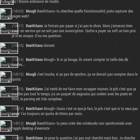
jeu ! Bonne ambiance de rouille.
(14h20)
Mougli
BeatKitano> tu cherches quelle fonctionnalité, juste capturer des
pages web?
(14h17)
BeatKitano
Je finirais par payer si j'ai pas le choix. Mais j'aimerais bien
avoir un service qui ne soit pas une souscription. Quitte a payer un soft un bon prix
je m'en moque. D'ou ma question.
(14h16)
BeatKitano
doivent
(14h16)
BeatKitano
Mougli> Si si ça bouge, ils voient compter la taille des db
locales...
(14h15)
Mougli
c'est louche, si ya pas de synchro, ça ne devrait pas compter dans le
quota
(14h15)
BeatKitano
J'ai tenté de me faire mon scrapper maison, le prb c'est que ça
marche pas tout le temps, y'a un paquet de sagouins qui codent avec les pieds en
html, le parsing est très complexe.
(14h14)
BeatKitano
Mougli> Ouais c'est ce que je fais, le prb c'est que si tu veux pas
payer t'as toujours un quota de 60mo par mois.
(14h12)
Mougli
BeatKitano> tu peux créer des notebooks non synchronisés avec
l'appli desktop d'evernote
(14h08)
BeatKitano
Je pose la question j'ai pas mal cherché mais bon: Je cherche