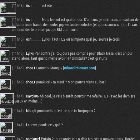
(11h48)
Ash______
cet été.
(11h47)
Ash______
Mais le mod est gratuit oui. D'ailleurs, je mériterais un cadeau de
la factorteam bande de moules pqe en toute modestie (et qques sources :} ) je l'avais
annoncé dés le printemps que BM alait sortir
(11h46)
Ash______
Lyrks> faut HL2 ou n'importe quel jeu source je crois
(11h46)
Lyrks
Par contre j'ai toujours pas compris pour Black Mesa, c'est un pur
stand alone, faut quand même avoir Hl² d'installé? c'est gratuit?
(11h46)
choo.t
Laurent> Mougli> [
urbandictionary.com
]
(11h45)
choo.t
pomkucel> ta meuf ? Mon pauvre viens au bar !
(11h44)
Havok06
Ah cool, je vais bientôt pouvoir me refaire HL1 (avec les derniers
niveaux en moins ...)
(11h41)
Mougli
pomkucel> qu'est-ce que tu barjaques ?
(11h41)
Laurent
pomkucel> gné ?
(11h40)
pomkucel
Putain 2 jours après elle a déjà trouvé un nouveau gary. Bordel.