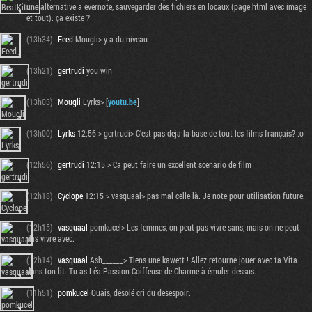
une alternative a evernote, sauvegarder des fichiers en locaux (page html avec image
et tout). ça existe ?
(13h34)
Feed
Mougli> y a du niveau
(13h21)
gertrudi
you win
(13h03)
Mougli
Lyrks> [
youtu.be
]
(13h00)
Lyrks
12:56 > gertrudi> C'est pas deja la base de tout les films français? :o
(12h56)
gertrudi
12:15 > Ca peut faire un excellent scenario de film
(12h18)
Cyclope
12:15 > vasquaal> pas mal celle là. Je note pour utilisation future.
(12h15)
vasquaal
pomkucel> Les femmes, on peut pas vivre sans, mais on ne peut
pas vivre avec.
(12h14)
vasquaal
Ash______> Tiens une kawett ! Allez retourne jouer avec ta Vita
dans ton lit. Tu as Léa Passion Coiffeuse de Charme à émuler dessus.
(11h51)
pomkucel
Ouais, désolé cri du desespoir.