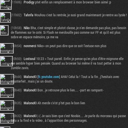
(11h06)
Prodigy
ptet enfin un remplacement à mon browser bien aimé :p
(11h02)
Tahnfa
Wouhou c'est la rentrée, je susi grand maintenant je rentre au lycée !
(10h58)
Niko
Bha, c'est simple et plutot classe, je n'en demande pas plus, pas besoin
de flammes sur le coté. Si Flash ne merdouille pas comme sur FF et qu'il est plus
sobre en espace mémoire, ça me va
(10h54)
nonmerci
Niko> on peut pas dire que ce soit l'extase non plus
(10h50)
Lostsoul
10:23 > Tout pareil. Enfin je pense qu'en plus d'être mignone elle
me semble hyper bien pensée. Quand au browser lui même il va tout petter à mon
zumble zavis.
(10h44)
MaloneXI
[
fr.youtube.com
] AHA! Celui la ! Tout a la fin , j'hesitais avec
counterfeit , mais j'ai un doute.
(10h40)
MaloneXI
Bon , je retrouve plus le lien.... -part en rampant-
(10h35)
MaloneXI
Ah merde c'e'st p'tet pas le bon lien
(10h32)
MaloneXI
|-( Je sais bien que c'est Nookie.... Je parle du morceau qui passe
totu a la find e la video , à l'apparition des personnages.