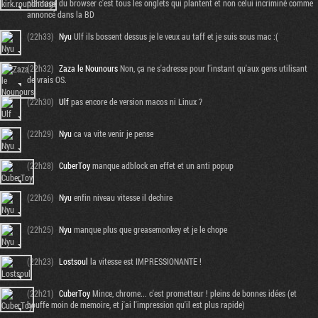
plantage du browser c'est tous les onglets qui plantent et non celui incriminé comme
annoncé dans la BD
(22h33)
Nyu
Ulf ils bossent dessus je le veux au taff et je suis sous mac :(
(22h32)
Zaza le Nounours
Non, ça ne s'adresse pour l'instant qu'aux gens utilisant
de vrais OS.
(22h30)
Ulf
pas encore de version macos ni Linux ?
(22h29)
Nyu
ca va vite venir je pense
(22h28)
CuberToy
manque adblock en effet et un anti popup
(22h26)
Nyu
enfin niveau vitesse il dechire
(22h25)
Nyu
manque plus que greasemonkey et je le chope
(22h23)
Lostsoul
la vitesse est IMPRESSIONANTE !
(22h21)
CuberToy
Mince, chrome... c'est prometteur ! pleins de bonnes idées (et
bouffe moin de memoire, et j'ai l'impression qu'il est plus rapide)