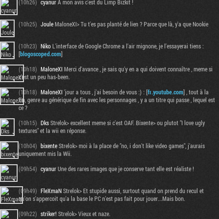
(10h26)
cyanur
A mon avis c'est du Limp Bizkit !
(10h25)
Joule
MaloneXI> Tu t'es pas planté de lien ? Parce que là, y'a que Nookie
(10h23)
Niko
L'interface de Google Chrome a l'air mignone, je l'essayerai tiens :
[
blogoscoped.com
]
(10h18)
MaloneXI
Merci d'avance , je sais qu'y en a qui doivent connaître , meme si
c'est un peu has-been.
(10h18)
MaloneXI
'jour a tous , j'ai besoin de vous :) : [
fr.youtube.com
] , tout à la
fin, genre au générique de fin avec les personnages , y a un titre qui passe , lequel est
ce ?
(10h15)
Dks
Strelok> excellent meme si c'est OAF. Bixente> ou plutot "I love ugly
textures" et la wii en réponse.
(10h04)
bixente
Strelok> moi à la place de "no, i don't like video games", j'aurais
uniquement mis la Wii.
(09h54)
cyanur
Une des rares images que je conserve tant elle est réaliste !
(09h49)
FleXmaN
Strelok> Et stupide aussi, surtout quand on prend du recul et
qu'on s'appercoit qu'a la base le PC n'est pas fait pour jouer...Mais bon.
(09h22)
striker!
Strelok> Vieux et naze.