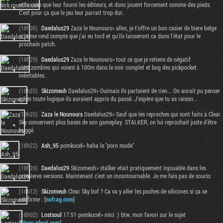
et la coke que leur fourni les éditeurs, et donc jouent forcement comme des pieds.
C'est pour ça que le jeu leur parrait trop dur.
(18h30)
Daedalus29
Zaza le Nounours> allez, je t'offre un bon casier de biere belge
si je me rend compte que j'ai eu tord et qu'ils laisseront ca dans l'état pour le
prochain patch.
(18h29)
Daedalus29
Zaza le Nounours> tout ce que je retiens de négatif
c'est:zombies qui voient à 100m dans le noir complet et bug des pickpocket
inévitables.
(18h25)
Skizomeuh
Daedalus29> Ouimais ils partaient de rien... On aurait pu penser
qu'en toute logique ils auraient appris du passé. J'espère que tu as raison...
(18h25)
Zaza le Nounours
Daedalus29> Sauf que les reproches qui sont faits à Clear
Sky concernent plus bases de son gameplay. STALKER, on lui reprochait juste d'être
buggé.
(18h22)
Ash_95
pomkucel> haha le "porn mode"
(18h20)
Daedalus29
Skizomeuh> stalker etait pratiquement injouable dans les
premieres versions. Maintenant c'est un incontournable. Je me fais pas de soucis
(18h12)
Skizomeuh
Clear Sky bof ? Ca va y aller les poches de silicones si ça se
confirme : [
nofrag.com
]
(18h02)
Lostsoul
17:51 pomkucel> mici :) btw, mon favori sur le sujet
[
blogs.zdnet.com
]