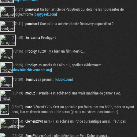
(17h51)
pomkucel
Un bon article de PapyGeek qui détaille les nouveautés de
GoogleChrome [
papygeek.com
]
(17h41)
pomkucel
Quelqu'un a acheté Infinite Discovery aujourd'hui ?
(16h50)
Sir_carma
Prodigy> ?
(16h36)
Prodigy
16:20 > y'a bien un film Meetic...
(16h35)
Prodigy
les succès de Fallout 3, spoilers évidemment :
[
xbox360achievements.org
]
(16h20)
Toninus
ça promet : [
clubic.com
] !
(16h19)
meduz'
Revends-le et achète-toi une vraie machine de gamer avec.
(16h07)
narc
ClémentXVII> c'est un portable pro fourni par ma boîte, mais en ayant
deux, l'un ve devenir mon portable perso (je sais ma vie est passionnante)
(16h04)
ClémentXVII
narc> T'as acheté un PC de bureautique aussi... faut pas
s'étonner.
(16h03)
SupaPictave
Quelle idée d'être fan de Pete Doherty aussi...