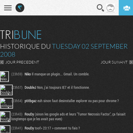
En direct
Digest
HISTORIQUE DU
TUESDAY 02 SEPTEMBER
2008
JOUR PRECEDENT
JOUR SUIVANT
(23h59)
Niko
Il manque un plugin... Gmail. Un comble.
(23h57)
DoubleJ
Non, j'ai toujours IE7 et il fonctionne.
(23h54)
ptitbgaz
euh sinon faut desinstaller explorer ou pas pour chrome ?
(23h43)
RouDy
(sinon les google ads et leurs "Tumor Necrosis Factor", ça faisait
longtemps que je les avait pas vues)
(23h41)
RouDy
toof> 23:17 > comment tu fais ?