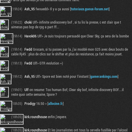
(19h24)
Ash_95
fwouedd> Il y a ça aussi [
tutoriaux.gueux-forum.net
]
(19h22)
choki
Ulf> infinite undiscovery bof , si tu lis la presse, c est clair que t
aimeras pas bcp de rpg a part ff...
(19h14)
Havok06
Ulf> Je suis toujours persuadé que Clear Sky, ça sera de la bombe
(19h14)
Fwdd
Grocam, si tu passes par la, j'ai moddé mon G25 avec deux bouts de
cable Rj45 : plus de clics sur le shifter et plus de resistance, ça fait moins jouet.
(19h13)
Fwdd
Ulf> GTR evolution =)
(19h12)
Ash_95
Ulf> Spore est bien noté pour l'instant [
gamerankings.com
]
(19h01)
Ulf
on resume: Too human Bof, Clear sky bof, infinite discovery BOF....il
reste quoi cette semaine, Spore ?
(18h35)
Prodigy
16:50 > [
allocine.fr
]
(18h35)
kirk.roundhouse
enfin j'espere.
(18h35)
kirk.roundhouse
Et les journalistes ont tous la cervelle fusillée par l'alcool