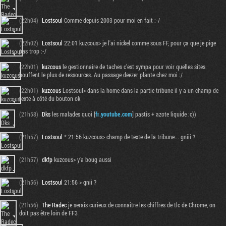
(22h04)
Lostsoul
Comme depuis 2003 pour moi en fait :-/
(22h02)
Lostsoul
22:01 kuzcous> je l'ai nickel comme sous FF, pour ça que je pige
pas trop :-/
(22h01)
kuzcous
le gestionnaire de taches c'est sympa pour voir quelles sites
bouffent le plus de ressources. Au passage deezer plante chez moi :/
(22h01)
kuzcous
Lostsoul> dans la home dans la partie tribune il y a un champ de
texte à côté du bouton ok
(21h58)
Dks
les malades quoi [
fr.youtube.com
] pastis + azote liquide :c))
(21h57)
Lostsoul
* 21:56 kuzcous> champ de texte de la tribune... gniii ?
(21h57)
dkfp
kuzcous> y'a boug aussi
(21h56)
Lostsoul
21:56 > gnii ?
(21h56)
The Radec
je serais curieux de connaître les chiffres de tlc de Chrome, on
doit pas être loin de FF3