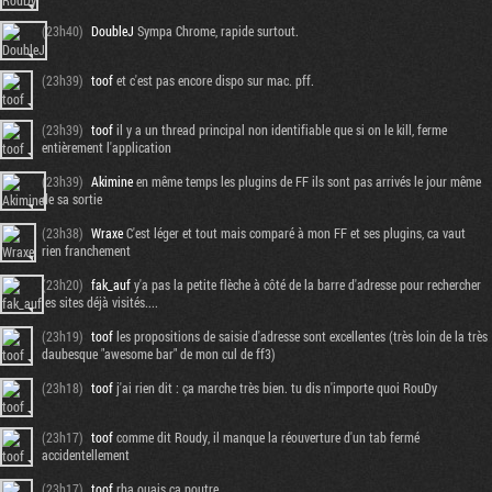
(23h40)
DoubleJ
Sympa Chrome, rapide surtout.
(23h39)
toof
et c'est pas encore dispo sur mac. pff.
(23h39)
toof
il y a un thread principal non identifiable que si on le kill, ferme
entièrement l'application
(23h39)
Akimine
en même temps les plugins de FF ils sont pas arrivés le jour même
de sa sortie
(23h38)
Wraxe
C'est léger et tout mais comparé à mon FF et ses plugins, ca vaut
rien franchement
(23h20)
fak_auf
y'a pas la petite flèche à côté de la barre d'adresse pour rechercher
les sites déjà visités....
Tribune
(23h19)
toof
les propositions de saisie d'adresse sont excellentes (très loin de la très
daubesque "awesome bar" de mon cul de ff3)
(23h18)
toof
j'ai rien dit : ça marche très bien. tu dis n'importe quoi RouDy
(23h17)
toof
comme dit Roudy, il manque la réouverture d'un tab fermé
accidentellement
(23h17)
toof
rha ouais ça poutre