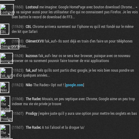
(11h50)
Lostsoul
me imagine: Google HomePage avec bouton download Chrome... =
ça va saigner aussi pour les utilisateur d'ie qui ne connaissent pas Firefox. Je les vois
bien battre le record de download de FF3...
(11h39)
CBL
Chrome arrivera surement sur l'iphone vu qu'il est fondé sur le même
dev kit que Safari
(11h33)
ClémentXVII
fak_auf> Ils sont déjà en train d'en faire un pour téléphones
portables...
(11h28)
kuzcous
fak_auf> leur os se sera leur browser, puisque avec ce nouveau
browser on va surement pouvoir faire tourner de vrai applications
(11h23)
fak_auf
tels qu'ils sont partis chez google, je les vois bien nous pondre un
os d'ici quelques années...
(11h23)
Niko
The Radec> Opt out ! [
google.com
]
(11h08)
The Radec
Mouais, un peu septique avec Chrome, Google aime un peu trop
indexer ma vie vie privée je trouve
(11h07)
Prodigy
j'espère juste qu'il y aura une option pour mettre les onglets en bas
(11h07)
The Radec
A toi l'alcool et la drogue \o/