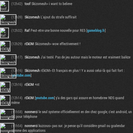
(12h42)
toof
Skizomeuh> i want to believe
(12h39)
Skizomeuh
L'ajout du strafe suffirait
(12h32)
Raf
Peut-etre une bonne nouvelle pour RE5 [
gameblog.fr
]
(12h29)
rEkOM
Skizomeuh> wow effectivement !
(12h17)
Skizomeuh
J'ai testé. Pas de jeu autour mais le moteur est vraiment balèze
(12h16)
Skizomeuh
rEkOM> Et français en plus ! Y a aussi celui-là qui fait fort :
[
youtube.com
]
(12h16)
rEkOM
+nt
(12h14)
rEkOM
[
youtube.com
] y'a des gars qui assure en homebrew NDS quand
même
(11h58)
nonmerci
le seul systeme officielleemnt en dev chez google, c'est android, un
OS pour téléphone
(11h54)
nonmerci
kuzcous> pas sur. je pense qu'il considère gmail ou gcalendar
comme des applications