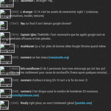
(13h57)
Skizomeuh
L etranger> Yep...
(13h50)
L etranger
12:14 c'est les assets de neverwinter night 1 (créatures,
animations, models, textures)
(13h47)
Nyu
au final il sort demain google chrome?
(13h16)
Captain Igloo
TheMAN6> Faut reconnaitre que les applis google sont en
générales efficaces et bien pensées..
(13h13)
Anahkiasen
Ça a l'air plein de bonnes idées Google Chrome quand même.
(13h05)
nonmerci
un lien mieux [
remaincalm.org
]
(13h05)
kirk.roundhouse
Et de 3 personnes dans mon entourage qui ont leur ps3
60go mortes visiblement pour cause de surchauffe (freeze apres quelques minutes) ...
(12h48)
nonmerci
d'ailleurs le korg DS-10 sort a la fin du mois :D
(12h48)
nonmerci
C'est dingue aussi le nombre de homebrew DS musicaux
[
createdigitalmusic.com
]
(12h45)
RouDy
right place, un court totalement génial [
youtube.com
]