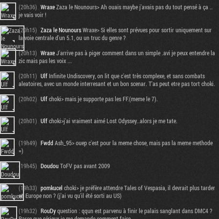
(20h36)
Wraxe
Zaza le Nounours> Ah ouais maybe j'avais pas du tout pensé à ça ..
je vais voir !
(20h15)
Zaza le Nounours
Wraxe> Si elles sont prévues pour sortir uniquement sur
la voie centrale d'un 5.1, ou un truc du genre ?
(20h13)
Wraxe
J'arrive pas à piger comment dans un simple .avi je peux entendre la
zic mais pas les voix ...
(20h11)
Ulf
Infinite Undiscovery, on lit que c'est très complexe, et sans combats
aleatoires, avec un monde interresant et un bon scenar. T'as peut etre pas tort choki.
(20h02)
Ulf
choki> mais je supporte pas les FF.(meme le 7).
(20h01)
Ulf
choki>j'ai vraiment aimé Lost Odyssey..alors je me tate.
(19h49)
Fwdd
Ash_95> ouep c'est pour la meme chose, mais pas la meme methode
=)
(19h45)
Doudou
ToFV pas avant 2009
(19h33)
pomkucel
choki> je préfère attendre Tales of Vespasia, il devrait plus tarder
en Europe non ? (j'ai vu qu'il été sorti au US)
(19h32)
RouDy
question : qqun est parvenu à finir le palais sanglant dans DMC4 ?
Parce que sérieux je me demande comment faire.