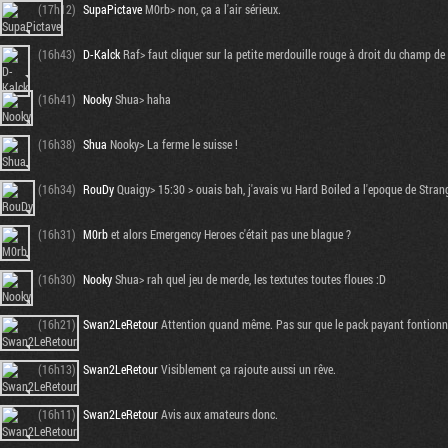
(17h12)
SupaPictave
M0rb> non, ça a l'air sérieux.
(16h43)
D-Kalck
Raf> faut cliquer sur la petite merdouille rouge à droit du champ de r
(16h41)
Nooky
Shua> haha
(16h38)
Shua
Nooky> La ferme le suisse !
(16h34)
RouDy
Quaigy> 15:30 > ouais bah, j'avais vu Hard Boiled a l'epoque de Strangl
(16h31)
M0rb
et alors Emergency Heroes c'était pas une blague ?
(16h30)
Nooky
Shua> rah quel jeu de merde, les textutes toutes floues :D
(16h21)
Swan2LeRetour
Attention quand même. Pas sur que le pack payant fontionne 
(16h13)
Swan2LeRetour
Visiblement ça rajoute aussi un rêve.
(16h11)
Swan2LeRetour
Avis aux amateurs donc.