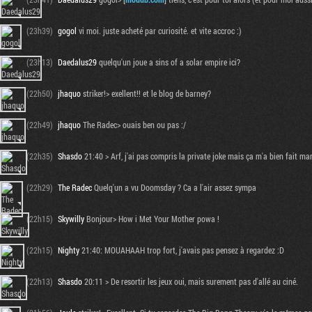
(23h39)
gogol
vi moi. juste acheté par curiosité. et vite accroc :)
(23h13)
Daedalus29
quelqu'un joue a sins of a solar empire ici?
(22h50)
jhaquo
striker!> exellent!! et le blog de barney?
(22h49)
jhaquo
The Radec> ouais ben ou pas :/
(22h35)
Shasdo
21:40 > Arf, j'ai pas compris la private joke mais ça m'a bien fait 
(22h29)
The Radec
Quelq'un a vu Doomsday ? Ca a l'air assez sympa
(22h15)
Skywilly
Bonjour> How i Met Your Mother powa !
(22h15)
Nighty
21:40: MOUAHAAH trop fort, j'avais pas pensez à regardez :D
(22h13)
Shasdo
20:11 > De resortir les jeux oui, mais surement pas d'allé au ciné.