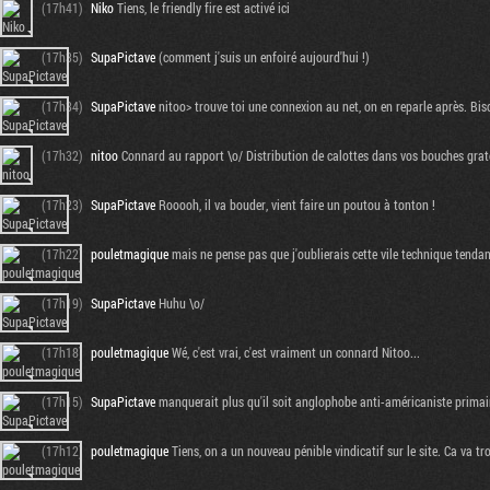
(17h41)
Niko
Tiens, le friendly fire est activé ici
(17h35)
SupaPictave
(comment j'suis un enfoiré aujourd'hui !)
(17h34)
SupaPictave
nitoo> trouve toi une connexion au net, on en reparle après. Bis
(17h32)
nitoo
Connard au rapport \o/ Distribution de calottes dans vos bouches gratos
(17h23)
SupaPictave
Rooooh, il va bouder, vient faire un poutou à tonton !
(17h22)
pouletmagique
mais ne pense pas que j'oublierais cette vile technique tendan
(17h19)
SupaPictave
Huhu \o/
(17h18)
pouletmagique
Wé, c'est vrai, c'est vraiment un connard Nitoo...
(17h15)
SupaPictave
manquerait plus qu'il soit anglophobe anti-américaniste primaire,
(17h12)
pouletmagique
Tiens, on a un nouveau pénible vindicatif sur le site. Ca va tro