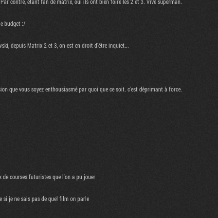
 Par contre, etant fan de matrix, oui ils ont bien foiré les 2 et 3. Vive superman.
le budget :/
i, depuis Matrix 2 et 3, on est en droit d'être inquiet...
ession que vous soyez enthousiasmé par quoi que ce soit. c'est déprimant à force.
x de courses futuristes que l'on a pu jouer
 si je ne sais pas de quel film on parle