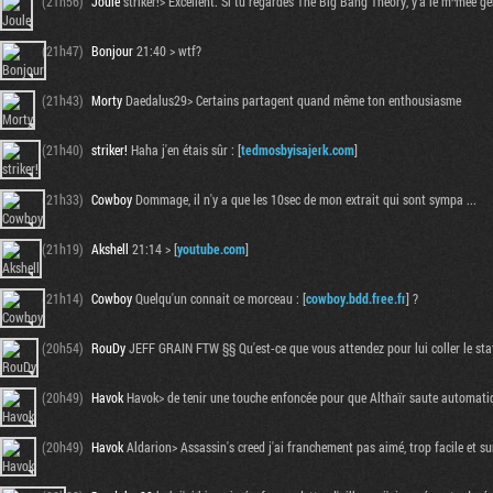
(21h56)
Joule
striker!> Excellent. Si tu regardes The Big Bang Theory, y'a le m^mee ge
(21h47)
Bonjour
21:40 > wtf?
(21h43)
Morty
Daedalus29> Certains partagent quand même ton enthousiasme
(21h40)
striker!
Haha j'en étais sûr : [
tedmosbyisajerk.com
]
(21h33)
Cowboy
Dommage, il n'y a que les 10sec de mon extrait qui sont sympa ...
(21h19)
Akshell
21:14 > [
youtube.com
]
(21h14)
Cowboy
Quelqu'un connait ce morceau : [
cowboy.bdd.free.fr
] ?
(20h54)
RouDy
JEFF GRAIN FTW §§ Qu'est-ce que vous attendez pour lui coller le stat
(20h49)
Havok
Havok> de tenir une touche enfoncée pour que Althaïr saute automatiq
(20h49)
Havok
Aldarion> Assassin's creed j'ai franchement pas aimé, trop facile et surt