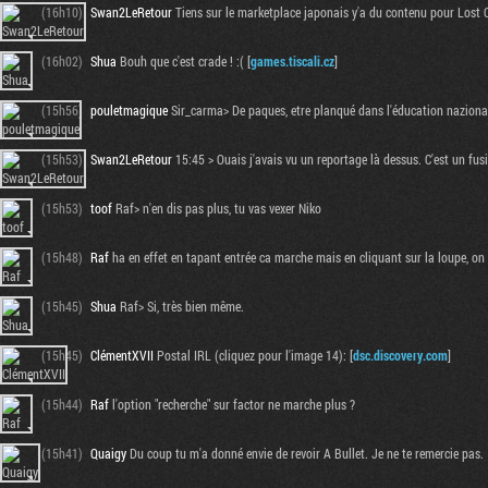
(16h10)
Swan2LeRetour
Tiens sur le marketplace japonais y'a du contenu pour Lost Od
(16h02)
Shua
Bouh que c'est crade ! :( [
games.tiscali.cz
]
(15h56)
pouletmagique
Sir_carma> De paques, etre planqué dans l'éducation nazion
(15h53)
Swan2LeRetour
15:45 > Ouais j'avais vu un reportage là dessus. C'est un fu
(15h53)
toof
Raf> n'en dis pas plus, tu vas vexer Niko
(15h48)
Raf
ha en effet en tapant entrée ca marche mais en cliquant sur la loupe, on cl
(15h45)
Shua
Raf> Si, très bien même.
(15h45)
ClémentXVII
Postal IRL (cliquez pour l'image 14): [
dsc.discovery.com
]
(15h44)
Raf
l'option "recherche" sur factor ne marche plus ?
(15h41)
Quaigy
Du coup tu m'a donné envie de revoir A Bullet. Je ne te remercie pas.