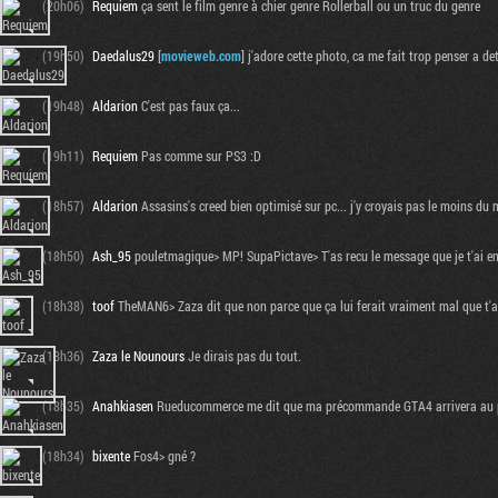
(20h06)
Requiem
ça sent le film genre à chier genre Rollerball ou un truc du genre
(19h50)
Daedalus29
[
movieweb.com
] j'adore cette photo, ca me fait trop penser a deth
(19h48)
Aldarion
C'est pas faux ça...
(19h11)
Requiem
Pas comme sur PS3 :D
(18h57)
Aldarion
Assasins's creed bien optimisé sur pc... j'y croyais pas le moins du m
(18h50)
Ash_95
pouletmagique> MP! SupaPictave> T'as recu le message que je t'ai en
(18h38)
toof
TheMAN6> Zaza dit que non parce que ça lui ferait vraiment mal que t'aie
(18h36)
Zaza le Nounours
Je dirais pas du tout.
(18h35)
Anahkiasen
Rueducommerce me dit que ma précommande GTA4 arrivera au plus
(18h34)
bixente
Fos4> gné ?