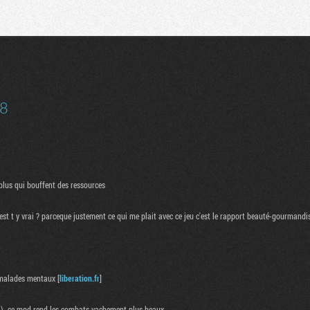
Communauté
Recherche
8
plus qui bouffent des ressources
est t y vrai ? parceque justement ce qui me plait avec ce jeu c'est le rapport beauté-gourmandi
n malades mentaux [
liberation.fr
]
ussi). ce mod rend les combats vachement plus beaux