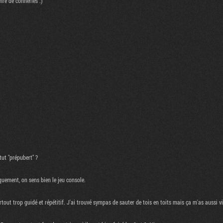
nre de conneries :)
ut "prépubert" ?
uement, on sens bien le jeu console.
out trop guidé et répétitif. J'ai trouvé sympas de sauter de tois en toits mais ça m'as aussi vit