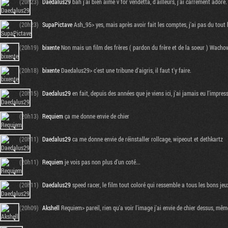
(20h23)
Daedalus29
bah j'ai bien aimé v for vendetta, d'ailleurs, j'ai carrément adoré.
(20h23)
SupaPictave
Ash_95> yes, mais après avoir fait les comptes, j'ai pas du tout 
(20h19)
bixente
Non mais un film des frères ( pardon du frère et de la soeur ) Wachowsk
(20h18)
bixente
Daedalus29> c'est une tribune d'aigris, il faut t'y faire.
(20h15)
Daedalus29
en fait, depuis des années que je viens ici, j'ai jamais eu l'impr
(20h13)
Requiem
ça me donne envie de chier
(20h11)
Daedalus29
ca me donne envie de réinstaller rollcage, wipeout et dethkartz
(20h11)
Requiem
je vois pas non plus d'un coté...
(20h11)
Daedalus29
speed racer, le film tout coloré qui ressemble a tous les bons jeu
(20h09)
Akshell
Requiem> pareil, rien qu'a voir l'image j'ai envie de chier dessus, même