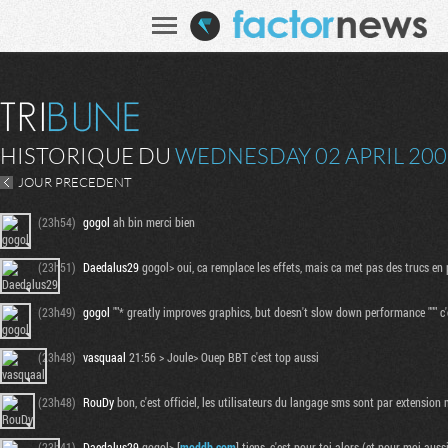
HISTORIQUE DU
WEDNESDAY 02 APRIL 200
JOUR PRECEDENT
(23h54)
gogol
ah bin merci bien
(23h51)
Daedalus29
gogol> oui, ca remplace les effets, mais ca met pas des trucs en 
(23h49)
gogol
""* greatly improves graphics, but doesn't slow down performance """ c'
(23h48)
vasquaal
21:56 > Joule> Ouep BBT c'est top aussi
(23h48)
RouDy
bon, c'est officiel, les utilisateurs du langage sms sont par extensio
(23h41)
Daedalus29
gogol> [
moddb.com
] tiens, c'est pour toi alors (et pour moi a