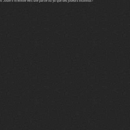
oit Joule il m'envoie vers une partie ou ya que des joueurs inconnus !