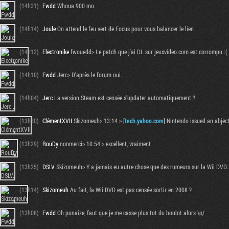
(14h31)
Fwdd
Whoua 900 mo
(14h14)
Joule
On attend le feu vert de Focus pour vous balancer le lien
(14h12)
Electronike
fwouedd> Le patch que j'ai DL sur jeuxvideo.com est corrompu :(
(14h10)
Fwdd
Jerc> D'après le forum oui.
(14h04)
Jerc
La version Steam est censée s'updater automatiquement ?
(13h30)
ClémentXVII
Skizomeuh> 13:14 > [
tech.yahoo.com
] Nintendo issued an abjec
(13h29)
RouDy
nonmerci> 10:54 > excellent, vraiment
(13h25)
DSLV
Skizomeuh> Y a jamais eu autre chose que des rumeurs sur la Wii DVD.
(13h14)
Skizomeuh
Au fait, la Wii DVD est pas censée sortir en 2008 ?
(13h08)
Fwdd
Oh punaize, faut que je me casse plus tot du boulot alors \o/