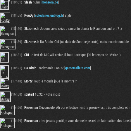
(19h01)
Slash
huhu [
monsera.be
]
(18h55)
RouDy
[
soledanes.unblog.fr
] stylé
(18h40)
Skizomeuh
Jouons avec skizo : saura-tu placer le R au bon endroit ? :)
(18h39)
Skizomeuh
Da Bitch> Old (ça date de Sunrise je crois), mais incontrounable
(18h31)
CBL
le test de MK Wii arrive, il faut juste que j'ai le temps de l'écrire :)
(18h21)
Da Bitch
Trackmania Fan ?? [
gametrailers.com
]
(17h48)
Morty
Tout le monde joue la montre ?
(16h58)
striker!
16:32 > +the most
(16h56)
Rickoman
Skizomeuh> Ah oui effectivement la preview est très complète et int
(16h49)
Rickoman
allez je suis gentil je vous donne le secret de fabrication des lunett