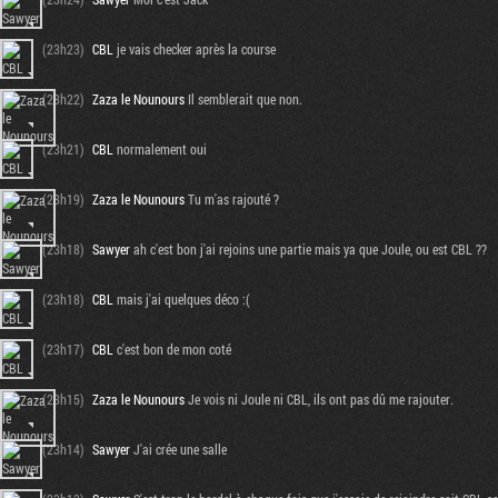
(23h23)
CBL
je vais checker après la course
(23h22)
Zaza le Nounours
Il semblerait que non.
(23h21)
CBL
normalement oui
(23h19)
Zaza le Nounours
Tu m'as rajouté ?
(23h18)
Sawyer
ah c'est bon j'ai rejoins une partie mais ya que Joule, ou est CBL ??
(23h18)
CBL
mais j'ai quelques déco :(
(23h17)
CBL
c'est bon de mon coté
(23h15)
Zaza le Nounours
Je vois ni Joule ni CBL, ils ont pas dû me rajouter.
(23h14)
Sawyer
J'ai crée une salle