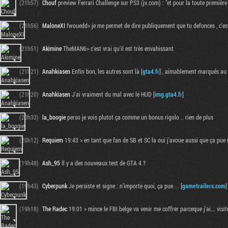
(21h57)
Chouf
preview Ferrari Challenge sur PS3 (jv.com) : "et pour la toute première
(21h56)
MaloneXI
fwouedd> je me permet de dire publiquement que tu defonces , c'est e
(21h51)
Akimine
TheMAN6> c'est vrai qu'il est très envahissant
(21h21)
Anahkiasen
Enfin bon, les autres sont là [
gta4.fr
] , aimablement marqués au f
(21h20)
Anahkiasen
J'ai vraiment du mal avec le HUD [
img.gta4.fr
]
(20h33)
la_boogie
perso je vois plutot ça comme un bonus rigolo .. rien de plus
(20h12)
Requiem
19:43 > en tant que fan de SB et SC la oui j'avoue aussi que ça pue 
(19h48)
Ash_95
Il y a des nouveaux test de GTA 4 ?
(19h43)
Cyberpunk
Je persiste et signe : n’importe quoi, ça pue… [
gametrailers.com
]
(19h18)
The Radec
19:01 > mince le FBI belge va venir me coffrer parceque j'ai... vis