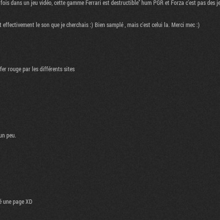
 fois dans un jeu vidéo, cette gamme Ferrari est destructible" hum PGR et Forza c'est pas des j
ffectivement le son que je cherchais :) Bien samplé , mais c'est celui la. Merci mec :)
er rouge par les différents sites
un peu.
ité une page XD