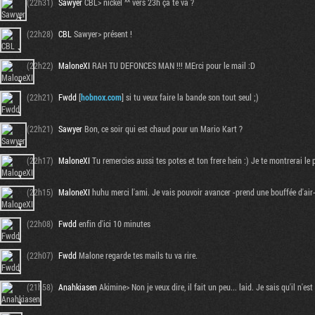
(22h31)
Sawyer
CBL> nickel ^^ vers 23h ça te va ?
(22h28)
CBL
Sawyer> présent !
(22h22)
MaloneXI
RAH TU DEFONCES MAN !!! MErci pour le mail :D
(22h21)
Fwdd
[
hobnox.com
] si tu veux faire la bande son tout seul ;)
(22h21)
Sawyer
Bon, ce soir qui est chaud pour un Mario Kart ?
(22h17)
MaloneXI
Tu remercies aussi tes potes et ton frere hein :) Je te montrerai le p
(22h15)
MaloneXI
huhu merci l'ami. Je vais pouvoir avancer -prend une bouffée d'air
(22h08)
Fwdd
enfin d'ici 10 minutes
(22h07)
Fwdd
Malone regarde tes mails tu va rire.
(21h58)
Anahkiasen
Akimine> Non je veux dire, il fait un peu... laid. Je sais qu'il n'e