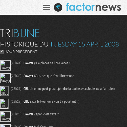
HISTORIQUE DU
TUESDAY 15 APRIL 2008
JOUR PRECEDENT
(23h44)
Sawyer
ya 4 places de libre venez !!!
(23h33)
Sawyer
CBL> des que c'est libre venez
(23h31)
CBL
ah on ne peut plus rejoindre la partie avec Joule, ça a l'air plein
(23h27)
CBL
Zaza le Nounours> on t'a pourtant :(
(23h25)
Sawyer
Zapan c'est zaza ?
(23h24)
Sawyer
Moi c'est Jack