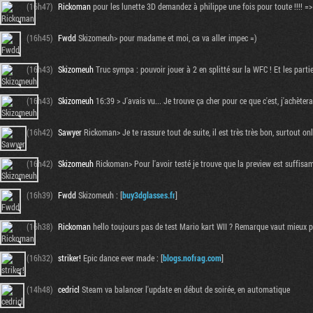
(16h47)
Rickoman
pour les lunette 3D demandez à philippe une fois pour toute !!!! =>
(16h45)
Fwdd
Skizomeuh> pour madame et moi, ca va aller impec =)
(16h43)
Skizomeuh
Truc sympa : pouvoir jouer à 2 en splitté sur la WFC ! Et les partie
(16h43)
Skizomeuh
16:39 > J'avais vu... Je trouve ça cher pour ce que c'est, j'achèter
(16h42)
Sawyer
Rickoman> Je te rassure tout de suite, il est très très bon, surtout onl
(16h42)
Skizomeuh
Rickoman> Pour l'avoir testé je trouve que la preview est suffis
(16h39)
Fwdd
Skizomeuh : [
buy3dglasses.fr
]
(16h38)
Rickoman
hello toujours pas de test Mario kart WII ? Remarque vaut mieux pr
(16h32)
striker!
Epic dance ever made : [
blogs.nofrag.com
]
(14h48)
cedricl
Steam va balancer l'update en début de soirée, en automatique