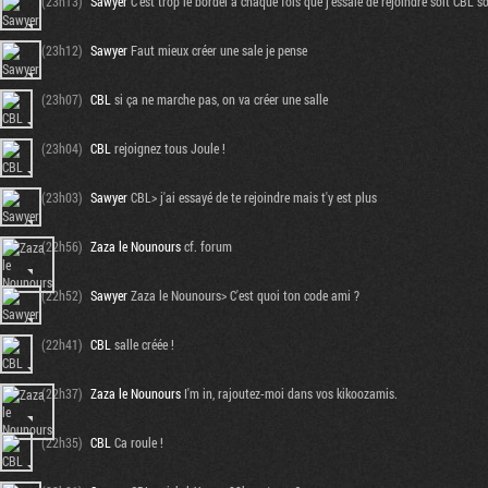
(23h13)
Sawyer
C'est trop le bordel à chaque fois que j'essaie de rejoindre soit CBL s
(23h12)
Sawyer
Faut mieux créer une sale je pense
(23h07)
CBL
si ça ne marche pas, on va créer une salle
(23h04)
CBL
rejoignez tous Joule !
(23h03)
Sawyer
CBL> j'ai essayé de te rejoindre mais t'y est plus
(22h56)
Zaza le Nounours
cf. forum
(22h52)
Sawyer
Zaza le Nounours> C'est quoi ton code ami ?
(22h41)
CBL
salle créée !
(22h37)
Zaza le Nounours
I'm in, rajoutez-moi dans vos kikoozamis.
(22h35)
CBL
Ca roule !