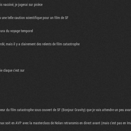
s vacciné, je jugerai sur picèce
a une telle caution scientifique pour un film de SF
 aura du voyage temporel
rdé, mais il y a clairement des relents de film catastrophe
ie claque c'est sur
 peur du film catastrophe sous couvert de SF (Bonjour Gravity) que je vais attendre un peu avant
n Imax soit en AVP avec la masterclass de Nolan retransmis en direct avant (mais c'est pas en Ima