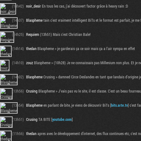
(14h42)
noir_desir
En tous les cas, j'ai découvert factor grâce à heavy rain :D
(14h37)
Blaspheme
tain c'est vraiment intelligent BiTs et le format est parfait, je me
(14h25)
Requiem
(13h51) Mais c'est Christian Bale!
(14h14)
thedan
Blaspheme > je garderais ça ce soir mais ça a l'air sympa en effet
(14h10)
zouz
Blaspheme > (10h28) Je ne connaissais pas Millenium non plus. Et je ne 
(14h02)
Blaspheme
Crusing > damned Circe Deslandes en tant que landais d'origine je
(13h56)
Crusing
Blaspheme > J'vais pas vu le site, il est classe. C'est un beau fourreau
(13h54)
Blaspheme
en parlant de bite, je viens de découvrir BiTs [
bits.arte.tv
] c'est f
(13h51)
Crusing
TA BITE [
youtube.com
]
(11h56)
thedan
apres avec le développement d’internet, des flux continues etc, c'est n