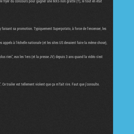
le flyer du concours pour gagner une MX5 non gratté (!!), le tout en état
 faisant sa promotion. Typiquement Superpotato, à force de l'encenser, les
es appels à l'échelle nationale (et les sites US devaient faire la même chose),
us rien", eux les 1ers (et la presse JV) depuis 3 ans quand la vidéo s'est
Ce trailer est tellement violent que ça m'fait rire. Faut que j'consulte.