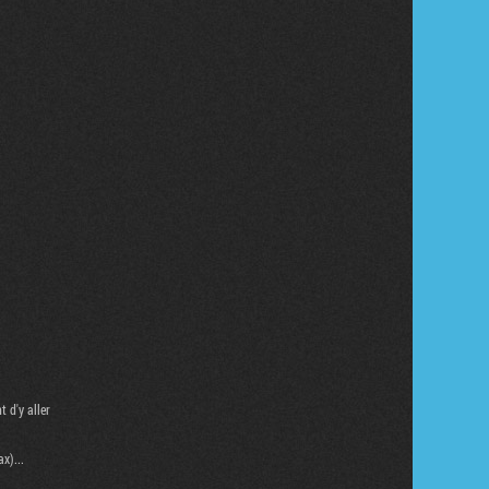
 d'y aller
x)...