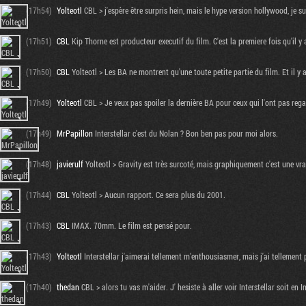
(17h54)
Yolteotl
CBL > j'espère être surpris hein, mais le hype version hollywood, je sui
(17h51)
CBL
Kip Thorne est producteur executif du film. C'est la premiere fois qu'il y 
(17h50)
CBL
Yolteotl > Les BA ne montrent qu'une toute petite partie du film. Et il y
(17h49)
Yolteotl
CBL > Je veux pas spoiler la dernière BA pour ceux qui l'ont pas rega
(17h49)
MrPapillon
Interstellar c'est du Nolan ? Bon ben pas pour moi alors.
(17h48)
javierulf
Yolteotl > Gravity est très surcoté, mais graphiquement c'est une vra
(17h44)
CBL
Yolteotl > Aucun rapport. Ce sera plus du 2001.
(17h43)
CBL
IMAX. 70mm. Le film est pensé pour.
(17h43)
Yolteotl
Interstellar j'aimerai tellement m'enthousiasmer, mais j'ai tellement
(17h40)
thedan
CBL > alors tu vas m'aider. J' hesiste à aller voir Interstellar soit e