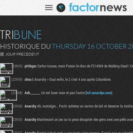
HISTORIQUE DU
THURSDAY 16 OCTOBER 2
JOUR PRECEDENT
(23h55)
ptitbgaz
Carlos toussa, mais Putain le choc de l'E14S04 de Walking Dead ! Ce
(22h59)
choo.t
Anarchy > Ouai enfin, le 2 c'est 4 ans après Columbine.
(22h58)
Ash_______
Un est laser scan et pas l'autre [
tof.canardpc.com
]
(22h56)
Anarchy
Ah, nostalgie... Partir achetez un carton de lait et desecrer la moitie
(22h55)
Anarchy
Maintenant un jeu ou tu peux decapiter des gens avec une pelle avan
(22h53)
Anarchy
Postal c'etait sorti a une toute autre epoque. Y'avais pas eu colom