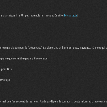
 fais la saison 1 la. Un petit exemple la france et Dr Who [
bits.arte.tv
]
te remercie pas pour la "découverte". La video Live en home est assez navrante. 10 mecs qui 
 pense que cette fille gagne a être connue
 pour Bits...
antastique
ormal que t'es souvent de les news. Après ça dépend le ton aussi. Juste informatif, racoleur, qua