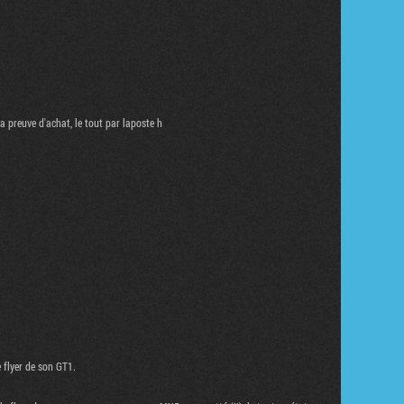
Tribune
la preuve d'achat, le tout par laposte h
 flyer de son GT1.