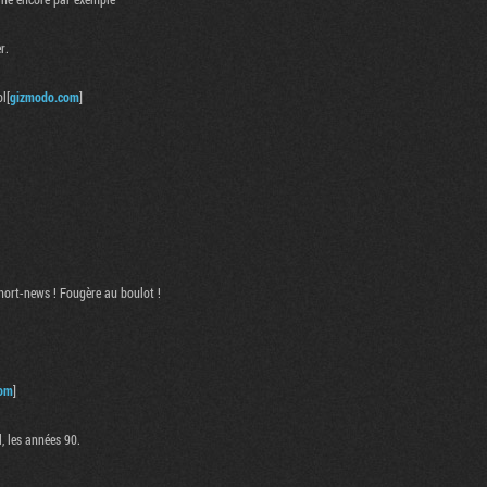
r.
l[
gizmodo.com
]
 short-news ! Fougère au boulot !
com
]
, les années 90.