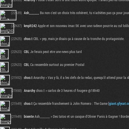
(22h39)
Ash_______
Ba non c'est un choix très cohérent, tu n'achètes pas ça pour joue
(22h37)
kmplt242
Apple et son nouveau imac 5K avec une radeon pourrie au cul lolilo
(22h25)
choo.t
CBL > yep, mais je disais ça à cause de la tronche du protagoniste.
(22h23)
CBL
Je ferais peut etre une news plus tard
(22h23)
CBL
Ca ressemble surtout au premier Postal
(21h52)
choo.t
Anarchy > Vas y là, il a les clefs de la redac, quesqu'il attend pour la
(21h50)
Anarchy
choo.t > carlos de 3 heures cf fougere @18h40
(21h49)
choo.t
Ça ressemble franchement à John Romero : The Game [
giant.gfycat.
(21h49)
bixente
Ash_______ > Des tatoo et un casque d'Olivier Panis à Gagner ! Bordel