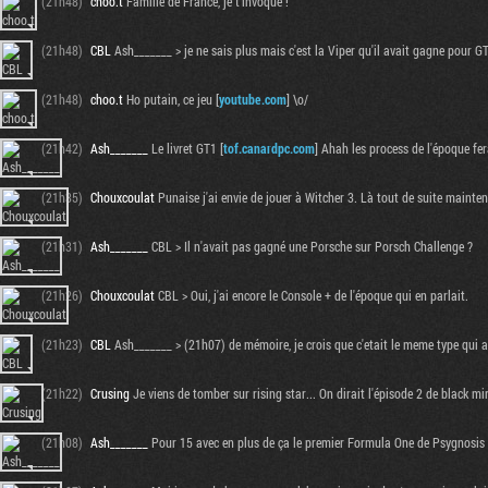
(21h48)
choo.t
Famille de France, je t'invoque !
(21h48)
CBL
Ash_______ > je ne sais plus mais c'est la Viper qu'il avait gagne pour G
(21h48)
choo.t
Ho putain, ce jeu [
youtube.com
] \o/
(21h42)
Ash_______
Le livret GT1 [
tof.canardpc.com
] Ahah les process de l'époque fer
(21h35)
Chouxcoulat
Punaise j'ai envie de jouer à Witcher 3. Là tout de suite mainte
(21h31)
Ash_______
CBL > Il n'avait pas gagné une Porsche sur Porsch Challenge ?
(21h26)
Chouxcoulat
CBL > Oui, j'ai encore le Console + de l'époque qui en parlait.
(21h23)
CBL
Ash_______ > (21h07) de mémoire, je crois que c'etait le meme type qui 
(21h22)
Crusing
Je viens de tomber sur rising star... On dirait l'épisode 2 de black mir
(21h08)
Ash_______
Pour 15 avec en plus de ça le premier Formula One de Psygnosis en 