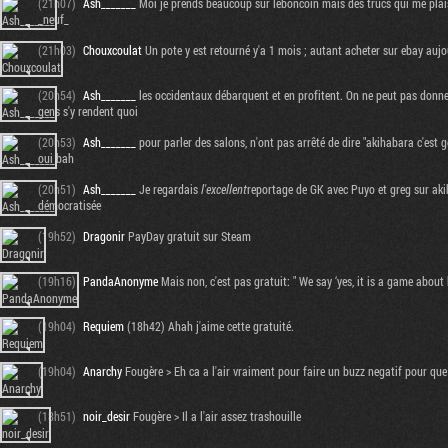
(21h07)
Ash_______
Moi je prends beaucoup sur leboncoin mais des trucs qui me plaisen
_neuf_
(21h03)
Chouxcoulat
Un pote y est retourné y'a 1 mois ; autant acheter sur ebay aujo
(20h54)
Ash_______
les occidentaux débarquent et en profitent. On ne peut pas donne
gens s'y rendent quoi
(20h53)
Ash_______
pour parler des salons, n'ont pas arrêté de dire "akihabara c'est gé
oui bah
(20h51)
Ash_______
Je regardais
l'excellent
reportage de GK avec Puyo et greg sur akih
démocratisée
(19h52)
Dragonir
PayDay gratuit sur Steam
(19h16)
PandaAnonyme
Mais non, c'est pas gratuit: " We say ‘yes, it is a game about
(19h04)
Requiem
(18h42) Ahah j'aime cette gratuité.
(19h04)
Anarchy
Fougère > Eh ca a l'air vraiment pour faire un buzz negatif pour que
(18h51)
noir_desir
Fougère > Il a l'air assez trashouille