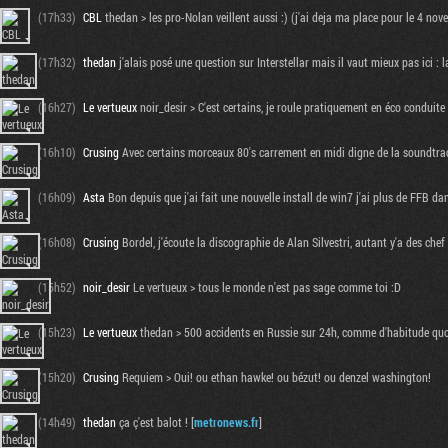
(17h33)
CBL
thedan > les pro-Nolan veillent aussi :) (j'ai deja ma place pour le 4 nov
(17h32)
thedan
j'alais posé une question sur Interstellar mais il vaut mieux pas ici : l
(16h27)
Le vertueux
noir_desir > C'est certains, je roule pratiquement en éco conduite 
(16h10)
Crusing
Avec certains morceaux 80's carrement en midi digne de la soundtrac
(16h09)
Asta
Bon depuis que j'ai fait une nouvelle install de win7 j'ai plus de FFB da
(16h08)
Crusing
Bordel, j'écoute la discographie de Alan Silvestri, autant y'a des che
(15h52)
noir_desir
Le vertueux > tous le monde n'est pas sage comme toi :D
(15h23)
Le vertueux
thedan > 500 accidents en Russie sur 24h, comme d'habitude quo
(15h20)
Crusing
Requiem > Oui! ou ethan hawke! ou bézut! ou denzel washington!
(14h49)
thedan
ça ç'est balot ! [
metronews.fr
]