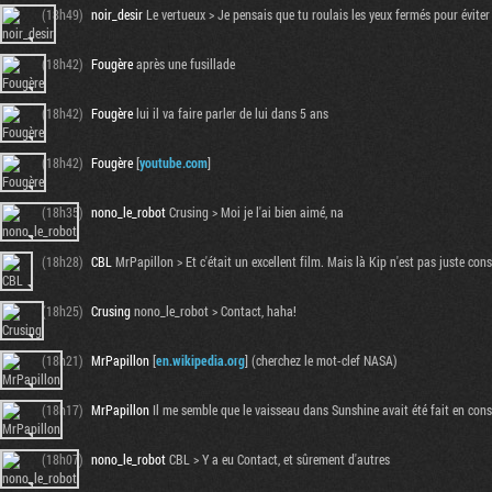
(18h49)
noir_desir
Le vertueux > Je pensais que tu roulais les yeux fermés pour éviter 
(18h42)
Fougère
après une fusillade
(18h42)
Fougère
lui il va faire parler de lui dans 5 ans
(18h42)
Fougère
[
youtube.com
]
(18h35)
nono_le_robot
Crusing > Moi je l'ai bien aimé, na
(18h28)
CBL
MrPapillon > Et c'était un excellent film. Mais là Kip n'est pas juste cons
(18h25)
Crusing
nono_le_robot > Contact, haha!
(18h21)
MrPapillon
[
en.wikipedia.org
] (cherchez le mot-clef NASA)
(18h17)
MrPapillon
Il me semble que le vaisseau dans Sunshine avait été fait en con
(18h07)
nono_le_robot
CBL > Y a eu Contact, et sûrement d'autres