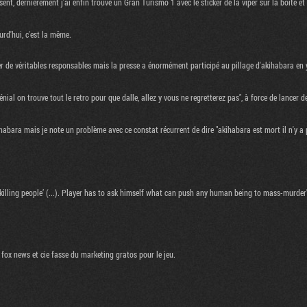
t, dernièrement j'ai enfin trouvé un Gran Turismo 1 avec le sticker de la viper sur la boite et 
urd'hui, c'est la même.
r de véritables responsables mais la presse a énormément participé au pillage d'akihabara en y
nial on trouve tout le retro pour que dalle, allez y vous ne regretterez pas", à force de lancer d
abara mais je note un problème avec ce constat récurrent de dire "akihabara est mort il n'y a pl
 killing people’ (...). Player has to ask himself what can push any human being to mass-murder". 
 fox news et cie fasse du marketing gratos pour le jeu.