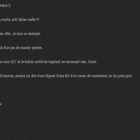
embre !)
a mafia anti Nolan veille !!!
en ville. Je suis un exemple.
k d'un jeu de master system.
ns mon G27 et le bidule unifié de logitech ne reconnait rien. Great.
f d'oeuvres, autant y'a des trucs dignes d'une BO d'un nanar de nanarland, ou du juste prix.
i.