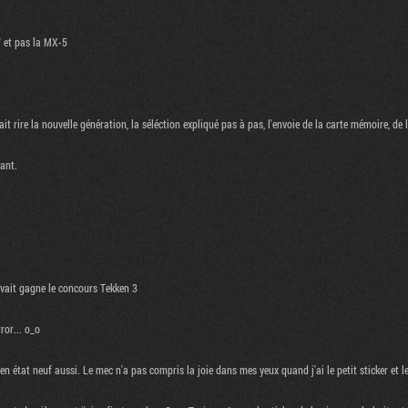
T et pas la MX-5
ait rire la nouvelle génération, la séléction expliqué pas à pas, l'envoie de la carte mémoire, de 
nant.
avait gagne le concours Tekken 3
ror... o_o
état neuf aussi. Le mec n'a pas compris la joie dans mes yeux quand j'ai le petit sticker et le