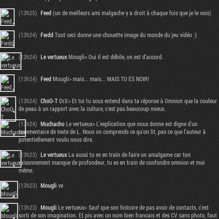
(13h25)
Feed
(un de meilleurs ami malgache y a droit à chaque fois que je le vois)
(13h24)
Fwdd
Tout ceci donne une chouette image du monde du jeu vidéo :)
(13h24)
Le vertueux
Mougli> Oui il est débile, on est d'accord.
(13h24)
Feed
Mougli> mais... mais... MAIS TU ES NOIR!
(13h24)
ChoO-T
DrX> Et toi tu sous entend dans ta réponse à Omnion que la couleur
de peau à un rapport avec la culture, c'est pas beaucoup mieux.
(13h24)
Muchacho
Le vertueux> L'explication que nous donne est digne d'un
commentaire de texte de L. Nous on comprends ce qu'on lit, pas ce que l'auteur à
potentiellement voulu nous dire.
(13h23)
Le vertueux
La aussi tu es en train de faire un amalgame car ton
raisonnement manque de profondeur, tu es en train de confondre omnion et moi
même.
(13h23)
Mougli
ve
(13h23)
Mougli
Le vertueux> Sauf que son histoire de pas avoir de contacts, c'est
sorti de son imagination. Et pis avec un nom bien francais et des CV sans photo, faut