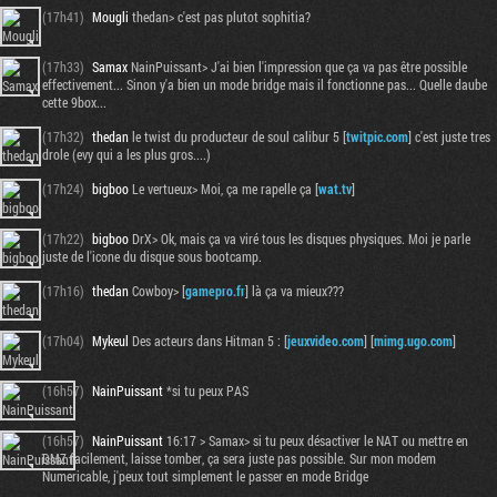
(17h41)
Mougli
thedan> c'est pas plutot sophitia?
(17h33)
Samax
NainPuissant> J'ai bien l'impression que ça va pas être possible
effectivement... Sinon y'a bien un mode bridge mais il fonctionne pas... Quelle daube
cette 9box...
(17h32)
thedan
le twist du producteur de soul calibur 5 [
twitpic.com
] c'est juste tres
drole (evy qui a les plus gros....)
(17h24)
bigboo
Le vertueux> Moi, ça me rapelle ça [
wat.tv
]
(17h22)
bigboo
DrX> Ok, mais ça va viré tous les disques physiques. Moi je parle
juste de l'icone du disque sous bootcamp.
(17h16)
thedan
Cowboy> [
gamepro.fr
] là ça va mieux???
(17h04)
Mykeul
Des acteurs dans Hitman 5 : [
jeuxvideo.com
] [
mimg.ugo.com
]
(16h57)
NainPuissant
*si tu peux PAS
(16h57)
NainPuissant
16:17 > Samax> si tu peux désactiver le NAT ou mettre en
DMZ facilement, laisse tomber, ça sera juste pas possible. Sur mon modem
Numericable, j'peux tout simplement le passer en mode Bridge