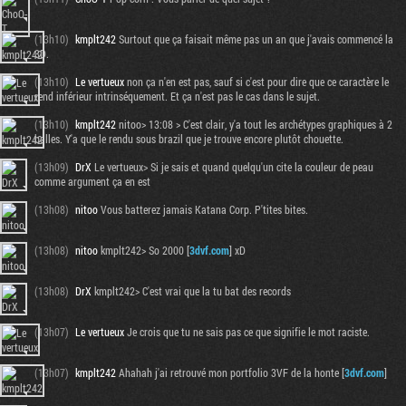
(13h10)
kmplt242
Surtout que ça faisait même pas un an que j'avais commencé la
3D.
(13h10)
Le vertueux
non ça n'en est pas, sauf si c'est pour dire que ce caractère le
rend inférieur intrinséquement. Et ça n'est pas le cas dans le sujet.
(13h10)
kmplt242
nitoo> 13:08 > C'est clair, y'a tout les archétypes graphiques à 2
balles. Y'a que le rendu sous brazil que je trouve encore plutôt chouette.
(13h09)
DrX
Le vertueux> Si je sais et quand quelqu'un cite la couleur de peau
comme argument ça en est
(13h08)
nitoo
Vous batterez jamais Katana Corp. P'tites bites.
(13h08)
nitoo
kmplt242> So 2000 [
3dvf.com
] xD
(13h08)
DrX
kmplt242> C'est vrai que la tu bat des records
(13h07)
Le vertueux
Je crois que tu ne sais pas ce que signifie le mot raciste.
(13h07)
kmplt242
Ahahah j'ai retrouvé mon portfolio 3VF de la honte [
3dvf.com
]