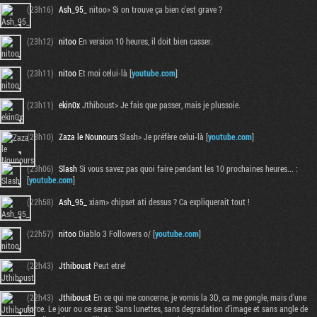
(23h16)
Ash_95_
nitoo> Si on trouve ça bien c'est grave ?
(23h12)
nitoo
En version 10 heures, il doit bien casser.
(23h11)
nitoo
Et moi celui-là [
youtube.com
]
(23h11)
ekin0x
Jthiboust> Je fais que passer, mais je plussoie.
(23h10)
Zaza le Nounours
Slash> Je préfère celui-là [
youtube.com
]
(23h06)
Slash
Si vous savez pas quoi faire pendant les 10 prochaines heures... :
[
youtube.com
]
(22h58)
Ash_95_
xiam> chipset ati dessus ? Ca expliquerait tout !
(22h57)
nitoo
Diablo 3 Followers o/ [
youtube.com
]
(22h43)
Jthiboust
Peut etre!
(22h43)
Jthiboust
En ce qui me concerne, je vomis la 3D, ca me gongle, mais d'une
force. Le jour ou ce seras: Sans lunettes, sans degradation d'image et sans angle de