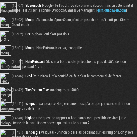
(15h07)
Skizomeuh
Mougli> Tu l'as dit. Le dev planche dessus mais en attendant il
conseille d'utilser le combo Dropbox/Gamesave Manager : [
gsm.duncsweb.com
]
(15h02)
Mougli
Skizomeuh> SpaceChem, c'est un peu chiant qu'il soit pas Steam
Cloud-ready
(15h02)
DrX
bigboo> oui c'est possible
(15h01)
Mougli
NainPuissant> ca va, tranquille
(14h57)
NainPuissant
Ok, si ma boite coule, je toucherais plus de 80% de mon
salaire pendant 1 an.
(14h46)
Feed
'tain nitoo il m'a soufflé, en fait c'est le commercial de factor.
(14h42)
The System Five
sandeagle> ou 5000
(14h41)
vasquaal
sandeagle> Non, seulement jusqu'à ce que je recoive enfin mon
exemplaire de Brink
(14h40)
bigboo
Une question rapport a bootcamp, c'est possible de virer juste
l'icone de la partition windows qui est sur le bureau ?
(14h31)
sandeagle
vasquaal> Oh non pitié! Pas de débat sur les religions, on y sera