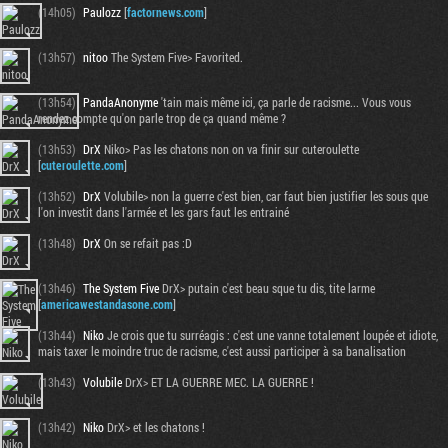
(14h05)
Paulozz
[
factornews.com
]
(13h57)
nitoo
The System Five> Favorited.
(13h54)
PandaAnonyme
'tain mais même ici, ça parle de racisme... Vous vous
rendez compte qu'on parle trop de ça quand même ?
(13h53)
DrX
Niko> Pas les chatons non on va finir sur cuteroulette
[
cuteroulette.com
]
(13h52)
DrX
Volubile> non la guerre c'est bien, car faut bien justifier les sous que
l'on investit dans l'armée et les gars faut les entrainé
(13h48)
DrX
On se refait pas :D
(13h46)
The System Five
DrX> putain c'est beau sque tu dis, tite larme
[
americawestandasone.com
]
(13h44)
Niko
Je crois que tu surréagis : c'est une vanne totalement loupée et idiote,
mais taxer le moindre truc de racisme, c'est aussi participer à sa banalisation
(13h43)
Volubile
DrX> ET LA GUERRE MEC. LA GUERRE !
(13h42)
Niko
DrX> et les chatons !