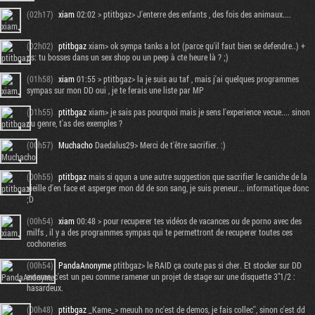
(02h17)
xiam
02:02 > ptitbgaz> J'enterre des enfants , des fois des animaux....
(02h02)
ptitbgaz
xiam> ok sympa tanks a lot (parce qu'il faut bien se defendre..) +
ps: tu bosses dans un sex shop ou un peep à cte heure là ? ;)
(01h58)
xiam
01:55 > ptitbgaz> la je suis au taf , mais j'ai quelques programmes
sympas sur mon DD oui , je te ferais une liste par MP
(01h55)
ptitbgaz
xiam> je sais pas pourquoi mais je sens l'experience vecue.... sinon
du genre, t'as des exemples ?
(00h57)
Muchacho
Daedalus29> Merci de t'être sacrifier. :)
(00h55)
ptitbgaz
mais si qqun a une autre suggestion que sacrifier le caniche de la
vieille d'en face et asperger mon dd de son sang, je suis preneur... informatique donc
;D
(00h54)
xiam
00:48 > pour recuperer tes vidéos de vacances ou de porno avec des
milfs , il y a des programmes sympas qui te permettront de recuperer toutes ces
cochoneries
(00h54)
PandaAnonyme
ptitbgaz> le RAID ça coute pas si cher. Et stocker sur DD
externe, c'est un peu comme ramener un projet de stage sur une disquette 3"1/2 :
hasardeux.
(00h48)
ptitbgaz
_Kame_> meuuh no nc'est de demos, je fais collec'', sinon c'est dd