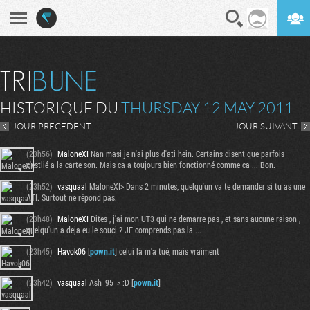
En direct
Digest
HISTORIQUE DU
THURSDAY 12 MAY 2011
JOUR PRECEDENT
JOUR SUIVANT
(23h56)
MaloneXI
Nan masi je n'ai plus d'ati hein. Certains disent que parfois
c'estlié a la carte son. Mais ca a toujours bien fonctionné comme ca ... Bon.
(23h52)
vasquaal
MaloneXI> Dans 2 minutes, quelqu'un va te demander si tu as une
ATI. Surtout ne répond pas.
(23h48)
MaloneXI
Dites , j'ai mon UT3 qui ne demarre pas , et sans aucune raison ,
quelqu'un a deja eu le souci ? JE comprends pas la ...
(23h45)
Havok06
[
pown.it
] celui là m'a tué, mais vraiment
(23h42)
vasquaal
Ash_95_> :D [
pown.it
]