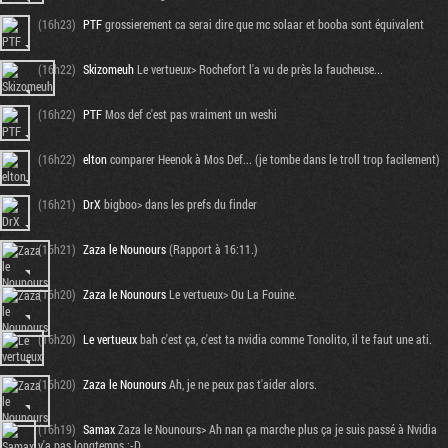
(16h23)
PTF
grossierement ca serai dire que mc solaar et booba sont équivalent
(16h22)
Skizomeuh
Le vertueux> Rochefort l'a vu de près la faucheuse...
(16h22)
PTF
Mos def c'est pas vraiment un weshi
(16h22)
elton
comparer Heenok à Mos Def... (je tombe dans le troll trop facilement)
(16h21)
DrX
bigboo> dans les prefs du finder
(16h21)
Zaza le Nounours
(Rapport à 16:11.)
(16h20)
Zaza le Nounours
Le vertueux> Ou La Fouine.
(16h20)
Le vertueux
bah c'est ça, c'est ta nvidia comme Tonolito, il te faut une ati.
(16h20)
Zaza le Nounours
Ah, je ne peux pas t'aider alors.
(16h19)
Samax
Zaza le Nounours> Ah nan ça marche plus ça je suis passé à Nvidia
y'a pas longtemps :-D