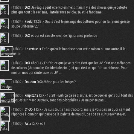
(13h38)
DrX
Je réagis peut etre violemment mais il y a des choses que je deteste
plus que tout : le racisme, l'intolerance religieuse, et le fascisme
(13h34)
Fwdd
13:33 > Ouais c'est le mélange des cultures pour en faire une grosse
soupe uniforme \o/
(13h33)
DrX
et qui est raciste, c'est de l'ignorance profonde
(13h33)
Le vertueux
Enfin qu'on le bannisse pour cette raison ou une autre, il le
mérite.
(13h33)
DrX
ChoO-T> En fait ce que je veux dire c'est que les JV c'est une mélanges
de cultures (Japonaise, Occidentale etc...) et que c'est ce qui fait sa richesse. Pour
moi un mec qui s'interesse au JV ...
(13h32)
Doudou
DrX>Même pour les belges?
(13h30)
kmplt242
DrX> 13:28 > Euh ça ça se discute, est ce que les gens qui font des
blagues sur Marc Dutroux, sont des pédophiles ? Je ne pense pas...
(13h30)
ChoO-T
DrX> Je suis tout à fais d'accord, mais je vois pas en quoi ça vient
répondre à omnion qui parle de la palette de mougli, pas de sa culture/whatever.
(13h30)
Asta
DrX> et ?