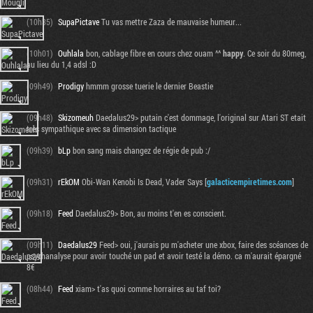
(10h35)
SupaPictave
Tu vas mettre Zaza de mauvaise humeur...
(10h01)
Ouhlala
bon, cablage fibre en cours chez ouam ^^
happy
. Ce soir du 80meg,
au lieu du 1,4 adsl :D
(09h49)
Prodigy
hmmm grosse tuerie le dernier Beastie
(09h48)
Skizomeuh
Daedalus29> putain c'est dommage, l'original sur Atari ST etait
très sympathique avec sa dimension tactique
(09h39)
bLp
bon sang mais changez de régie de pub :/
(09h31)
rEkOM
Obi-Wan Kenobi Is Dead, Vader Says [
galacticempiretimes.com
]
(09h18)
Feed
Daedalus29> Bon, au moins t'en es conscient.
(09h11)
Daedalus29
Feed> oui, j'aurais pu m'acheter une xbox, faire des scéances de
psychanalyse pour avoir touché un pad et avoir testé la démo. ca m'aurait épargné
8€
(08h44)
Feed
xiam> t'as quoi comme horraires au taf toi?