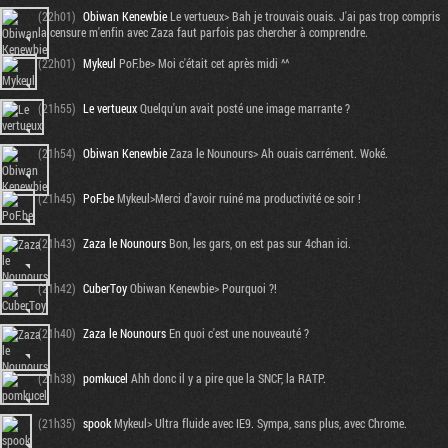
(22h01)
Obiwan Kenewbie
Le vertueux> Bah je trouvais ouais. J'ai pas trop compris
la censure m'enfin avec Zaza faut parfois pas chercher à comprendre.
(22h01)
Mykeul
PoF.be> Moi c'était cet après midi ^^
(21h55)
Le vertueux
Quelqu'un avait posté une image marrante ?
(21h54)
Obiwan Kenewbie
Zaza le Nounours> Ah ouais carrément. Woké.
(21h45)
PoF.be
Mykeul>Merci d'avoir ruiné ma productivité ce soir !
(21h43)
Zaza le Nounours
Bon, les gars, on est pas sur 4chan ici.
(21h42)
CuberToy
Obiwan Kenewbie> Pourquoi ?!
(21h40)
Zaza le Nounours
En quoi c'est une nouveauté ?
(21h38)
pomkucel
Ahh donc il y a pire que la SNCF, la RATP.
(21h35)
spook
Mykeul> Ultra fluide avec IE9. Sympa, sans plus, avec Chrome.