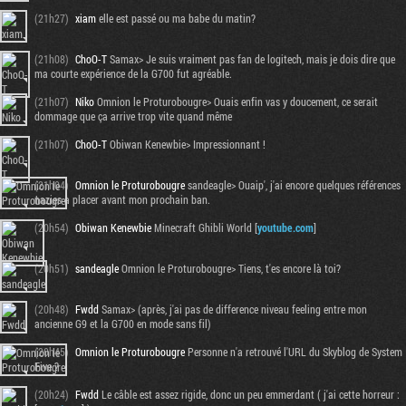
(21h27)
xiam
elle est passé ou ma babe du matin?
(21h08)
ChoO-T
Samax> Je suis vraiment pas fan de logitech, mais je dois dire que
ma courte expérience de la G700 fut agréable.
(21h07)
Niko
Omnion le Proturobougre> Ouais enfin vas y doucement, ce serait
dommage que ça arrive trop vite quand même
(21h07)
ChoO-T
Obiwan Kenewbie> Impressionnant !
(21h04)
Omnion le Proturobougre
sandeagle> Ouaip', j'ai encore quelques références
nazies à placer avant mon prochain ban.
(20h54)
Obiwan Kenewbie
Minecraft Ghibli World [
youtube.com
]
(20h51)
sandeagle
Omnion le Proturobougre> Tiens, t'es encore là toi?
(20h48)
Fwdd
Samax> (après, j'ai pas de difference niveau feeling entre mon
ancienne G9 et la G700 en mode sans fil)
(20h45)
Omnion le Proturobougre
Personne n'a retrouvé l'URL du Skyblog de System
Five ?
(20h24)
Fwdd
Le câble est assez rigide, donc un peu emmerdant ( j'ai cette horreur :