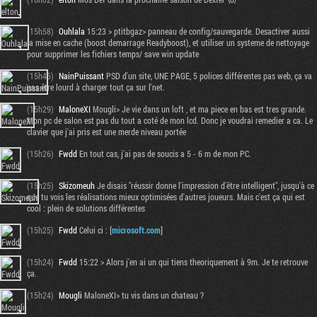
(15h58)
Ouhlala
15:23 > ptitbgaz> panneau de config/sauvegarde. Desactiver aussi
la mise en cache (boost demarrage Readyboost), et utiliser un systeme de nettoyage
pour supprimer les fichiers temps/ save win update
(15h46)
NainPuissant
PSD d'un site, UNE PAGE, 5 polices différentes pas web, ça va
pas être lourd à charger tout ça sur l'net.
(15h29)
MaloneXI
Mougli> Je vie dans un loft , et ma piece en bas est tres grande.
Mon pc de salon est pas du tout a coté de mon lcd. Donc je voudrai remedier a ca. Le
clavier que j'ai pris est une merde niveau portée
(15h26)
Fwdd
En tout cas, j'ai pas de soucis a 5 - 6 m de mon PC.
(15h25)
Skizomeuh
Je disais "réussir donne l'impression d'être intelligent", jusqu'à ce
que tu vois les réalisations mieux optimisées d'autres joueurs. Mais c'est ça qui est
cool : plein de solutions différentes
(15h25)
Fwdd
Celui ci : [
microsoft.com
]
(15h24)
Fwdd
15:22 > Alors j'en ai un qui tiens theoriquement à 9m. Je te retrouve
ça.
(15h24)
Mougli
MaloneXI> tu vis dans un chateau ?