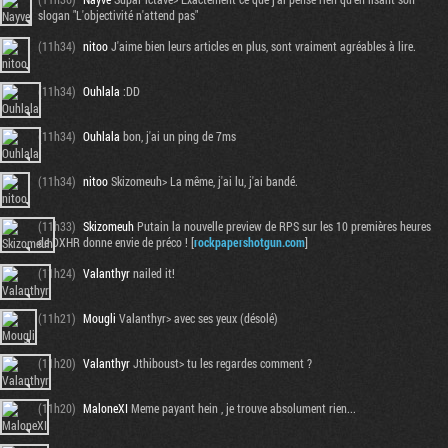
slogan "L'objectivité n'attend pas"
(11h34)
nitoo
J'aime bien leurs articles en plus, sont vraiment agréables à lire.
(11h34)
Ouhlala
:DD
(11h34)
Ouhlala
bon, j'ai un ping de 7ms
(11h34)
nitoo
Skizomeuh> La même, j'ai lu, j'ai bandé.
(11h33)
Skizomeuh
Putain la nouvelle preview de RPS sur les 10 premières heures
de DXHR donne envie de préco ! [
rockpapershotgun.com
]
(11h24)
Valanthyr
nailed it!
(11h21)
Mougli
Valanthyr> avec ses yeux (désolé)
(11h20)
Valanthyr
Jthiboust> tu les regardes comment ?
(11h20)
MaloneXI
Meme payant hein , je trouve absolument rien...