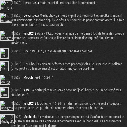
(13h29)
Le vertueux
maintenant il l'est peut être foncièrement.
(13h29)
Le vertueux
Muchacho> ça montre qu'il est méprisant et insultant, mais il
l'est envers tout le monde depuis le début sur factor. Je pense comme Astra, il a fait
une vanne maladroite, mais pas raciste.
(13h29)
kmplt242
Asta> 13:25 > c'est vrai que ça me parait fou de tenir des propos
ouvertement racistes, enfin bon, à l'heure du racisme décomplexé plus rien ne
'm'étonne....
(13h28)
DrX
Asta> II n'y a pas de blagues racistes anodines
(13h28)
DrX
ChoO-T> Non tu déformes mes propos je dit que l'e multiculturalisme
(et ça peut etre franco-russe) est un atout majeur aujourd'hui
(13h27)
Mougli
Feed> 13:24> ^^
(13h25)
Asta
Sa petite phrase ça serait pas une "joke" borderline un peu raté tout
simplement ?
(13h25)
kmplt242
Muchacho> 13:24 > ahahah je suis donc pas le seul a toujours
avoir pensé ça de ces putains de commentaires de textes à la con \o/
(13h25)
Muchacho
Le vertueux> Je comprends pas ce qui t'amène à penser de cette
manière, suffit de relire sa phrase, il commence avec un "connard", ça nous montre
bien le ton (quel que soit le degré).