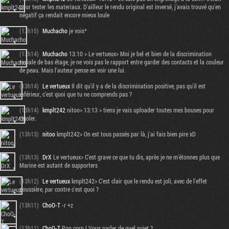
pour tester les materiaux. D'ailleur le rendu original est inversé, j'avais trouvé qu'en
négatif ça rendait encore mieux loule
(13h15)
Muchacho
je vois*
(13h14)
Muchacho
13:10 > Le vertueux> Moi je bel et bien de la discrimination
raciale de bas étage, je ne vois pas le rapport entre garder des contacts et la couleur
de peau. Mais l'auteur pense en voir une lui.
(13h14)
Le vertueux
Il dit qu'il y a de la discrimination positive, pas qu'il est
inférieur, c'est quoi que tu ne comprends pas ?
(13h14)
kmplt242
nitoo> 13:13 > tiens je vais uploader toutes mes bouses pour
rigoler.
(13h13)
nitoo
kmplt242> On est tous passés par là, j'ai fais bien pire xD
(13h13)
DrX
Le vertueux> C'est grave ce que tu dis, après je ne m'étonnes plus que
Marine est autant de supporters
(13h12)
Le vertueux
kmplt242> C'est clair que le rendu est joli, avec de l'effet
poussière, par contre c'est quoi ?
(13h11)
ChoO-T
-r +z
(13h11)
ChoO-T
Pop corn ! Vous parler de quel sujet ?