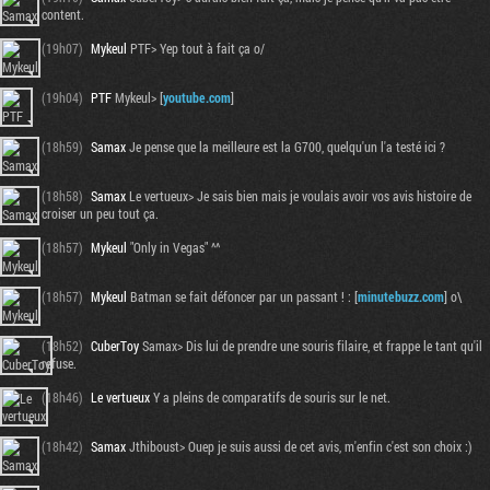
content.
(19h07)
Mykeul
PTF> Yep tout à fait ça o/
(19h04)
PTF
Mykeul> [
youtube.com
]
(18h59)
Samax
Je pense que la meilleure est la G700, quelqu'un l'a testé ici ?
(18h58)
Samax
Le vertueux> Je sais bien mais je voulais avoir vos avis histoire de
croiser un peu tout ça.
(18h57)
Mykeul
"Only in Vegas" ^^
(18h57)
Mykeul
Batman se fait défoncer par un passant ! : [
minutebuzz.com
] o\
(18h52)
CuberToy
Samax> Dis lui de prendre une souris filaire, et frappe le tant qu'il
refuse.
(18h46)
Le vertueux
Y a pleins de comparatifs de souris sur le net.
(18h42)
Samax
Jthiboust> Ouep je suis aussi de cet avis, m'enfin c'est son choix :)