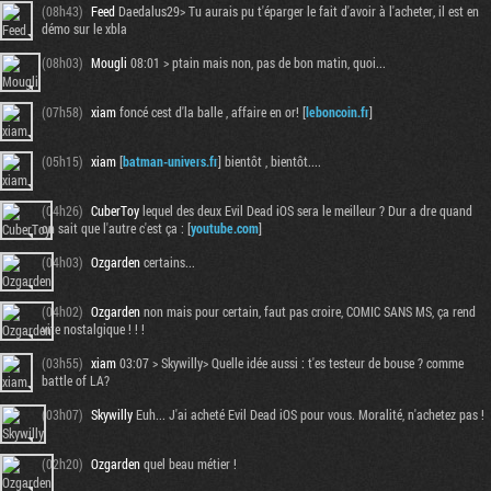
(08h43)
Feed
Daedalus29> Tu aurais pu t'éparger le fait d'avoir à l'acheter, il est en
démo sur le xbla
(08h03)
Mougli
08:01 > ptain mais non, pas de bon matin, quoi...
(07h58)
xiam
foncé cest d'la balle , affaire en or! [
leboncoin.fr
]
(05h15)
xiam
[
batman-univers.fr
] bientôt , bientôt....
(04h26)
CuberToy
lequel des deux Evil Dead iOS sera le meilleur ? Dur a dre quand
on sait que l'autre c'est ça : [
youtube.com
]
(04h03)
Ozgarden
certains...
(04h02)
Ozgarden
non mais pour certain, faut pas croire, COMIC SANS MS, ça rend
vite nostalgique ! ! !
(03h55)
xiam
03:07 > Skywilly> Quelle idée aussi : t'es testeur de bouse ? comme
battle of LA?
(03h07)
Skywilly
Euh... J'ai acheté Evil Dead iOS pour vous. Moralité, n'achetez pas !
(02h20)
Ozgarden
quel beau métier !