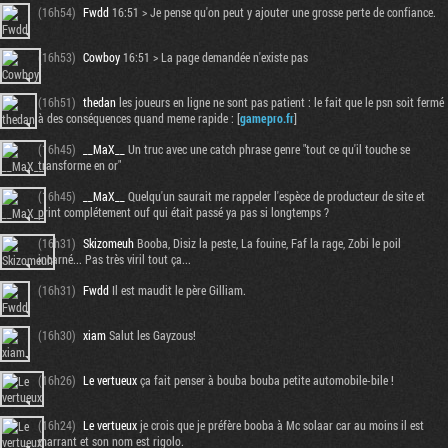
(16h54)
Fwdd
16:51 > Je pense qu'on peut y ajouter une grosse perte de confiance.
(16h53)
Cowboy
16:51 > La page demandée n'existe pas
(16h51)
thedan
les joueurs en ligne ne sont pas patient : le fait que le psn soit fermé
à des conséquences quand meme rapide : [
gamepro.fr
]
(16h45)
__MaX__
Un truc avec une catch phrase genre "tout ce qu'il touche se
transforme en or"
(16h45)
__MaX__
Quelqu'un saurait me rappeler l'espèce de producteur de site et
print complétement ouf qui était passé ya pas si longtemps ?
(16h31)
Skizomeuh
Booba, Disiz la peste, La fouine, Faf la rage, Zobi le poil
incarné... Pas très viril tout ça...
(16h31)
Fwdd
Il est maudit le père Gilliam.
(16h30)
xiam
Salut les Gayzous!
(16h26)
Le vertueux
ça fait penser à bouba bouba petite automobile-bile !
(16h24)
Le vertueux
je crois que je préfère booba à Mc solaar car au moins il est
marrant et son nom est rigolo.