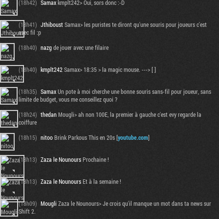
(18h42)
Samax
kmplt242> Oui, sors donc :-D
(18h41)
Jthiboust
Samax> les puristes te diront qu'une souris pour joueurs c'est
avec fil :p
(18h40)
nazg
de jouer avec une filaire
(18h40)
kmplt242
Samax> 18:35 > la magic mouse. ---> [ ]
(18h35)
Samax
Un pote à moi cherche une bonne souris sans-fil pour joueur, sans
limite de budget, vous me conseillez quoi ?
(18h24)
thedan
Mougli> ah non 100E, la premier à gauche c'est evy regarde la
coiffure
(18h15)
nitoo
Brink Parkous This en 20s [
youtube.com
]
(18h13)
Zaza le Nounours
Prochaine !
(18h13)
Zaza le Nounours
Et à la semaine !
(18h09)
Mougli
Zaza le Nounours> Je crois qu'il manque un mot dans ta news sur
Shift 2.