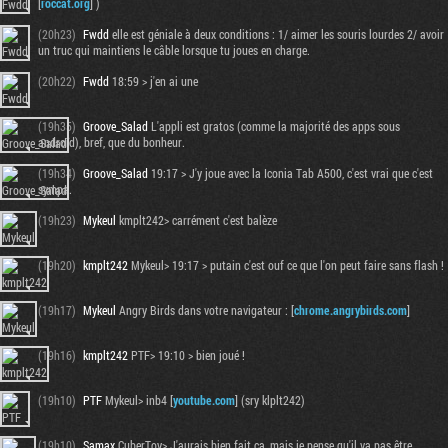
[
roccat.org
] )
(20h23)
Fwdd
elle est géniale à deux conditions : 1/ aimer les souris lourdes 2/ avoir
un truc qui maintiens le câble lorsque tu joues en charge.
(20h22)
Fwdd
18:59 > j'en ai une
(19h35)
Groove_Salad
L'appli est gratos (comme la majorité des apps sous
androïd), bref, que du bonheur.
(19h34)
Groove_Salad
19:17 > J'y joue avec la Iconia Tab A500, c'est vrai que c'est
sympa.
(19h23)
Mykeul
kmplt242> carrément c'est balèze
(19h20)
kmplt242
Mykeul> 19:17 > putain c'est ouf ce que l'on peut faire sans flash !
(19h17)
Mykeul
Angry Birds dans votre navigateur : [
chrome.angrybirds.com
]
(19h16)
kmplt242
PTF> 19:10 > bien joué !
(19h10)
PTF
Mykeul> inb4 [
youtube.com
] (sry klplt242)
(19h10)
Samax
CuberToy> J'aurais bien fait ça, mais je pense qu'il va pas être