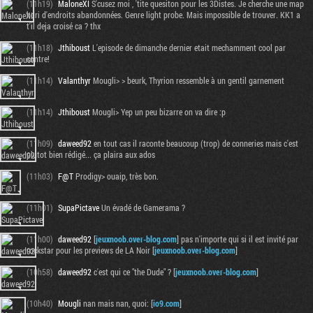
(11h19)
MaloneXI
S'cusez moi , 'tite quesiton pour les 3Distes. Je cherche une map
hdri d'endroits abandonnées. Genre light probe. Mais impossible de trouver. KK1 a
t'il deja croisé ca ? thx
(11h18)
Jthiboust
L'episode de dimanche dernier etait mechamment cool par
contre!
(11h14)
Valanthyr
Mougli> > beurk, Thyrion ressemble à un gentil garnement
(11h14)
Jthiboust
Mougli> Yep un peu bizarre on va dire :p
(11h09)
daweed92
en tout cas il raconte beaucoup (trop) de conneries mais c'est
plutot bien rédigé... ça plaira aux ados
(11h03)
F@T
Prodigy> ouaip, très bon.
(11h01)
SupaPictave
Un évadé de Gamerama ?
(11h00)
daweed92
[
jeuxnoob.over-blog.com
] pas n'importe qui si il est invité par
rockstar pour les previews de LA Noir [
jeuxnoob.over-blog.com
]
(10h58)
daweed92
c'est qui ce "the Dude" ? [
jeuxnoob.over-blog.com
]
(10h40)
Mougli
nan mais nan, quoi: [
io9.com
]