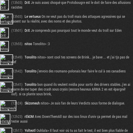
(13h03)
DrX
Je suis assez choqué que Protobougre est le doit de faire des allusions
racistes
(13h03)
Le vertueux
On ne veut pas du troll mais des attaques agressives qui se
basent sur la réalité, avec des noms et des photos.
(13h01)
DrX
Je comprends pas pourquoi tout le monde veut du troll sur Eden
(12h55)
nitoo
Tonolito> :3
(12h49)
Tonolito
nitoo> sont cool tes screens de Brink... je bave ... et j'ai tjs pas de
clef
(12h42)
Tonolito
j'envois des roumano-polonais leur faire le cul à ces canadiens
(12h41)
Tonolito
bon quand ils veulent nvidia pour sortir des drivers stables..j'en ai
marre de me taper des crash sous crysis (encore heureux ARMA 2 en est épargné!
ouf). si ca plante sous brink,
(12h24)
Skizomeuh
nitoo> Je suis fan de leurs Verdicts sous forme de dialogue.
(12h23)
rEkOM
Avec DownThemAll sur des isos linux d'univ ça permet de pas mal
tester aussi
(12h17)
Yolteotl
Ouhlala> Il faut voir où tu as fait le test, il est bien plus fiable de