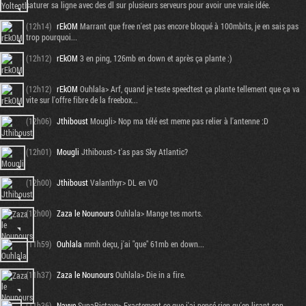
saturer sa ligne avec des dl sur plusieurs serveurs pour avoir une vraie idée.
(12h14)
rEkOM
Marrant que free n'est pas encore bloqué à 100mbits, je en sais pas
trop pourquoi...
(12h12)
rEkOM
3 en ping, 126mb en down et après ça plante :)
(12h12)
rEkOM
Ouhlala> Arf, quand je teste speedtest ça plante tellement que ça va
vite sur l'offre fibre de la freebox...
(12h06)
Jthiboust
Mougli> Nop ma télé est meme pas relier à l'antenne :D
(12h01)
Mougli
Jthiboust> t'as pas Sky Atlantic?
(12h00)
Jthiboust
Valanthyr> DL en VO
(12h00)
Zaza le Nounours
Ouhlala> Mange tes morts.
(11h59)
Ouhlala
mmh deçu, j'ai "que" 61mb en down...
(11h37)
Zaza le Nounours
Ouhlala> Die in a fire.
(11h36)
Nayve
SupaPictave> Exactement ce que j'ai pensé rien qu'en lisant son