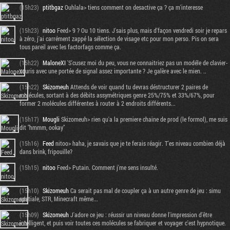
(15h23)
ptitbgaz
Ouhlala> tiens comment on desactive ça ? ça m'interesse
(15h23)
nitoo
Feed> 9 ? Ou 10 tiens. J'sais plus, mais d'façon vendredi soir je repars
à zéro, j'ai carrément zappé la sélection de visage etc pour mon perso. Pis on sera
tous pareil avec les factorfags comme ça.
(15h22)
MaloneXI
'S'cusez moi du peu, vous ne connaitriez pas un modéle de clavier-
souris avec une portée de signal assez importante ? Je galère avec le mien. ..
(15h22)
Skizomeuh
Attends de voir quand tu devras déstructurer 2 paires de
molécules, sortant à des débits assymétriques genre 25%/75% et 33%/67%, pour
former 2 molécules différentes à router à 2 endroits différents...
(15h17)
Mougli
Skizomeuh> rien qu'a la premiere chaine de prod (le formol), me suis
dit "hmmm, ookay"
(15h16)
Feed
nitoo> haha, je savais que je te ferais réagir. T'es niveau combien déjà
dans brink, fripouille?
(15h15)
nitoo
Feed> Putain. Comment j'me sens insulté.
(15h10)
Skizomeuh
Ca serait pas mal de coupler ça à un autre genre de jeu : simu
spatiale, STR, Minecraft même...
(15h09)
Skizomeuh
J'adore ce jeu : réussir un niveau donne l'impression d'être
intelligent, et puis voir toutes ces molécules se fabriquer et voyager c'est hypnotique.