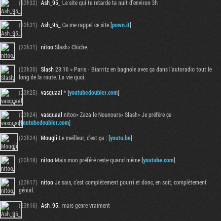
(23h32)
Ash_95_
Le site qui te retarde ta nuit d'environ 3h
(23h31)
Ash_95_
Ca me rappel ce site [
pown.it
]
(23h31)
nitoo
Slash> Chiche.
(23h30)
Slash
23:10 > Paris - Biarritz en bagnole avec ça dans l'autoradio tout le
long de la route. La vie quoi.
(23h25)
vasquaal
* [
youtubedoubler.com
]
(23h24)
vasquaal
nitoo> Zaza le Nounours> Slash> Je préfère ça
[
youtubedoubler.com
]
Tribune
(23h24)
Mougli
Le meilleur, c'est ça : [
youtu.be
]
(23h18)
nitoo
Mais mon préféré reste quand même [
youtube.com
]
(23h17)
nitoo
Je sais, c'est complètement pourri et donc, en soit, complètement
génial.
(23h16)
Ash_95_
mais genre vraiment