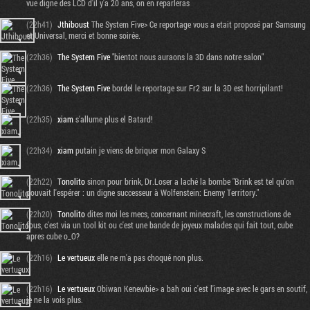
vue digne des LCD d'il y'a 20 ans, on en reparleras
(22h41)
Jthiboust
The System Five> Ce reportage vous a etait proposé par Samsung
et Universal, merci et bonne soirée.
(22h36)
The System Five
"bientot nous auraons la 3D dans notre salon"
(22h36)
The System Five
bordel le reportage sur Fr2 sur la 3D est horripilant!
(22h35)
xiam
s'allume plus el Batard!
(22h34)
xiam
putain je viens de briquer mon Galaxy S
(22h22)
Tonolito
sinon pour brink, Dr.Loser a laché la bombe "Brink est tel qu'on
pouvait l'espérer : un digne successeur à Wolfenstein: Enemy Territory."
(22h20)
Tonolito
dites moi les mecs, concernant minecraft, les constructions de
fous, c'est via un tool kit ou c'est une bande de joyeux malades qui fait tout, cube
apres cube o_O?
(22h16)
Le vertueux
elle ne m'a pas choqué non plus.
(22h16)
Le vertueux
Obiwan Kenewbie> a bah oui c'est l'image avec le gars en soutif,
je ne la vois plus.