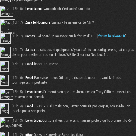
(16h18)
Le vertueux
fwouedd> oh c'est arrivé une fois.
(16h17)
Zaza le Nounours
Samax> Tu as une carte ATi ?
(16h17)
Samax
J'ai posté un message sur le forum d'HFR: [
forum.hardware.fr
]
(16h17)
Samax
Je sais pas si quelqu'un si'y connaît ici en config réseau, j'ai un gros
blème pour mettre un routeur Linksys WRT54G sur ma Neufbox 4...
(16h17)
Fwdd
important même.
(16h16)
Fwdd
Pas evident avec Gilliam, le risque de mourrir avant la fin du
tournage est importante.
(16h15)
Le vertueux
J'aimerai bien que Jim Jarmusch ou Terry Gilliam fassent un
film avec le roi heenok.
(16h14)
Fwdd
16:13 > Ouais mais non, Dexter pourrait pas gagner, son médaillon
touche pas à son penis.
(16h13)
Le vertueux
Quitte à choisit un weshi, j'aurais préféré qu'ils prennent le Roi
heenok.
(16h12)
nitoo
Obiwan Kenewbie> Favorited (bis).