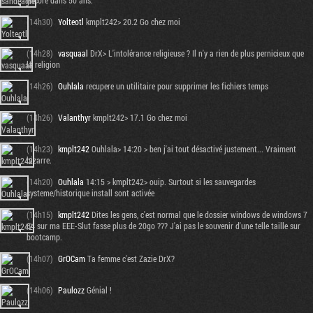
encore dans 50 ans.
(14h30)
Yolteotl
kmplt242> 20.2 Go chez moi
(14h28)
vasquaal
DrX> L'intolérance religieuse ? Il n'y a rien de plus pernicieux que
la religion
(14h26)
Ouhlala
recupere un utilitaire pour supprimer les fichiers temps
(14h26)
Valanthyr
kmplt242> 17.1 Go chez moi
(14h23)
kmplt242
Ouhlala> 14:20 > ben j'ai tout désactivé justement... Vraiment
bizarre.
(14h20)
Ouhlala
14:15 > kmplt242> ouip. Surtout si les sauvegardes
systeme/historique install sont activée
(14h15)
kmplt242
Dites les gens, c'est normal que le dossier windows de windows 7
64 sur ma EEE-Slut fasse plus de 20go ??? J'ai pas le souvenir d'une telle taille sur
bootcamp.
(14h07)
GrOCam
Ta femme c'est Zazie DrX?
(14h06)
Paulozz
Génial !