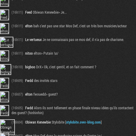
(16h11)
Feed
Obiwan Kenewbie> Je...
(16h11)
elton
bah c'est pas une star Mos Def, c'est un très bon musicien/acteur
(16h11)
Le vertueux
Je ne connaissais pas ce mos def, il n'a pas de charisme.
(16h11)
nitoo
elton> Putain \o/
(16h10)
bigboo
DrX> Ok, c'est gentil, et on fait comment ?
(16h09)
Fwdd
des invités stars
(16h07)
elton
fwouedd> guest?
(16h05)
Fwdd
Alors ils sont tellement en phase finale niveau idées qu'ils contactent
des guest? (hinhinhin)
(16h04)
Obiwan Kenewbie
Stylobite [
stylobite.over-blog.com
]
(16h02)
elton
Mos Def dans la prochaine saison de Dexter \o/