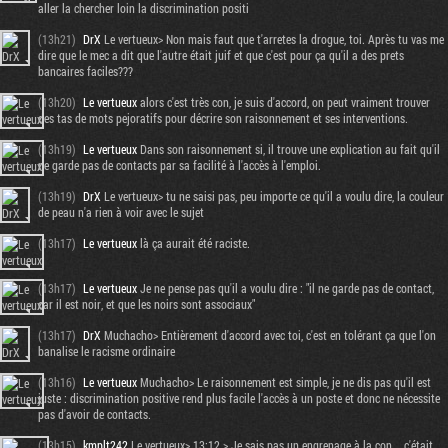
aller la chercher loin la discrimination positi
(13h21)
DrX
Le vertueux> Non mais faut que t'arretes la drogue, toi. Après tu vas me
dire que le mec a dit que l'autre était juif et que c'est pour ça qu'il a des prets
bancaires faciles???
(13h20)
Le vertueux
alors c'est très con, je suis d'accord, on peut vraiment trouver
des tas de mots pejoratifs pour décrire son raisonnement et ses interventions.
(13h19)
Le vertueux
Dans son raisonnement si, il trouve une explication au fait qu'il
ne garde pas de contacts par sa facilité à l'accès à l'emploi.
(13h19)
DrX
Le vertueux> tu ne saisi pas, peu importe ce qu'il a voulu dire, la couleur
de peau n'a rien à voir avec le sujet
(13h17)
Le vertueux
là ça aurait été raciste.
(13h17)
Le vertueux
Je ne pense pas qu'il a voulu dire : "il ne garde pas de contact,
car il est noir, et que les noirs sont associaux"
(13h17)
DrX
Muchacho> Entièrement d'accord avec toi, c'est en tolérant ça que l'on
banalise le racisme ordinaire
(13h16)
Le vertueux
Muchacho> Le raisonnement est simple, je ne dis pas qu'il est
juste : discrimination positive rend plus facile l'accès à un poste et donc ne nécessite
pas d'avoir de contacts.
(13h15)
kmplt242
Le vertueux> 13:12 > Je sais pas un engrenage à la con... c'était