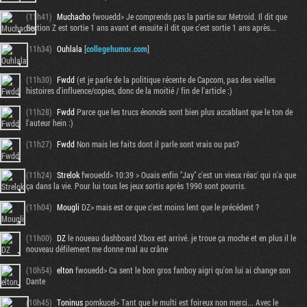
(11h41)
Muchacho
fwouedd> Je comprends pas la partie sur Metroid. Il dit que
Section Z est sortie 1 ans avant et ensuite il dit que c'est sortie 1 ans après...
(11h34)
Ouhlala
[
collegehumor.com
]
(11h30)
Fwdd
(et je parle de la politique récente de Capcom, pas des vieilles
histoires d'influence/copies, donc de la moitié / fin de l'article :)
(11h28)
Fwdd
Parce que les trucs énoncés sont bien plus accablant que le ton de
l'auteur hein :)
(11h27)
Fwdd
Non mais les faits dont il parle sont vrais ou pas?
(11h24)
Strelok
fwouedd> 10:39 > Ouais enfin "Jay" c'est un vieux réac' qui n'a que
ça dans la vie. Pour lui tous les jeux sortis après 1990 sont pourris.
(11h04)
Mougli
DZ> mais est ce que c'est moins lent que le précédent ?
(11h00)
DZ
le noueau dashboard Xbox est arrivé. je troue ça moche et en plus il le
nouveau défilement me donne mal au crâne
(10h54)
elton
fwouedd> Ca sent le bon gros fanboy aigri qu'on lui ai change son
Dante
(10h45)
Toninus
pomkucel> Tant que le multi est foireux non merci... Avec le