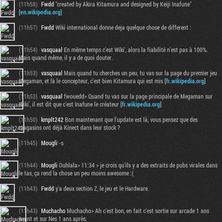
(11h58)
Fwdd
"created by Akira Kitamura and designed by Keiji Inafune"
[
en.wikipedia.org
]
(11h57)
Fwdd
Wiki international donne deja quelque chose de different :
(11h54)
vasquaal
En même temps c'est Wiki', alors la fiabilité n'est pas à 100%.
Mais quand même, il y a de quoi douter.
(11h53)
vasquaal
Mais quand tu cherches un peu, tu vas sur la page du premier jeu
Megaman, et là le concepteur, c'est bien Kitamura qui est mis [
fr.wikipedia.org
]
(11h53)
vasquaal
fwouedd> Quand tu vas sur la page principale de Megaman sur
Wiki', il est dit que c'est Inafune le créateur [
fr.wikipedia.org
]
(11h50)
kmplt242
Bon maintenant que l'update est là, vous pensez que des
magasins ont déjà Kinect dans leur stock ?
(11h45)
Mougli
-s
(11h44)
Mougli
Ouhlala> 11:34 > je crois qu'ils y a des extraits de pubs virales dans
le tas, ça rend la chose un peu moins awesome :(
(11h43)
Fwdd
y'a deux section Z, le jeu et le Hardware.
(11h43)
Muchacho
Muchacho> Ah c'est bon, en fait c'est sortie sur arcade 1 ans
avant et sur Nes 1 ans après.