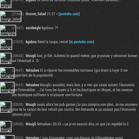
(21h48)
Groove_Salad
21:37 > [
youtube.com
]
(21h37)
sandeagle
kgabou> ??
(21h25)
kgabou
René la taupe, remix! [
m.youtube.com
]
(20h42)
Mougli
bon, je file. Achetez-le quand-même, que je puisse y retourner bosser
sur l'éventuel 4. :D
(20h41)
Netsabes
Et à réparer les immeubles normaux (qui étant à loyer 0 me
rapportent de la popularité)
(20h41)
Netsabes
Mougli> possible, mais bon, y a rien qui casse autant l'économie
Tribune
que l'immobilier... J'ai tous les loyers à 0 et les boutiques en Moyen, et les revenus
des boutiques suffisent à m'assurer une fortune
(20h38)
Mougli
ouais alors les pub games j'ai pas compris non plus. Je me souviens
plus de la raison de leur retrait par contre. Me demande si ça cassait pas l'économie
(encore plus)
(20h36)
Mougli
Netsabes> 20:33 > ça je ne saurais dire, vu que j'ai expédié le 2.
(20h35)
Netsabes
L'app Kingmaker, c'est une blague, le VillageMaker aussi...