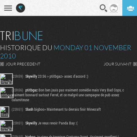
En direct
Digest
HISTORIQUE DU
MONDAY 01 NOVEMBER
2010
JOUR PRECEDENT
JOUR SUIVANT
(23h59)
Skywilly
23:56 > ptitbgaz> assez d'accord :)
(23h56)
ptitbgaz
Bon ben jsuis pas vraiment comédie mais Very Bad Cops, c
vraiment bonnard surtout Ferrel, et ce malgré une campagne de pub assez
calamiteuse
(23h51)
Slash
bigboo> Maintenant tu devrais finir Minecraft
(23h51)
Skywilly
Je veux revoir Panda Bay :(
(23h10)
bigboo
Je viens de terminer Costume Quest. Vraiment excellent !