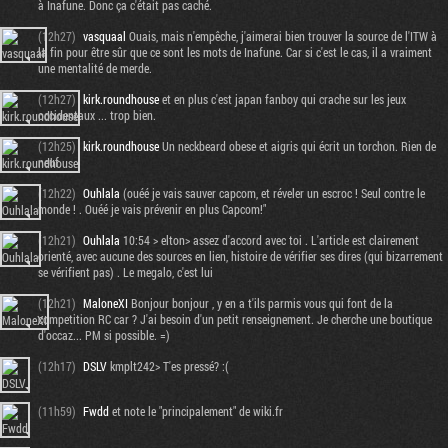
à Inafune. Donc ça c'était pas caché.
(12h27)
vasquaal
Ouais, mais n'empêche, j'aimerai bien trouver la source de l'ITW à
la fin pour être sûr que ce sont les mots de Inafune. Car si c'est le cas, il a vraiment
une mentalité de merde.
(12h27)
kirk.roundhouse
et en plus c'est japan fanboy qui crache sur les jeux
occidentaux ... trop bien.
(12h25)
kirk.roundhouse
Un neckbeard obese et aigris qui écrit un torchon. Rien de
neuf.
(12h22)
Ouhlala
(ouéé je vais sauver capcom, et réveler un escroc ! Seul contre le
monde ! . Ouéé je vais prévenir en plus Capcom!"
(12h21)
Ouhlala
10:54 > elton> assez d'accord avec toi . L'article est clairement
orienté, avec aucune des sources en lien, histoire de vérifier ses dires (qui bizarrement
se vérifient pas) . Le megalo, c'est lui
(12h21)
MaloneXI
Bonjour bonjour , y en a t'ils parmis vous qui font de la
competition RC car ? J'ai besoin d'un petit renseignement. Je cherche une boutique
d'occaz... PM si possible. =)
(12h17)
DSLV
kmplt242> T'es pressé? :(
(11h59)
Fwdd
et note le "principalement" de wiki.fr