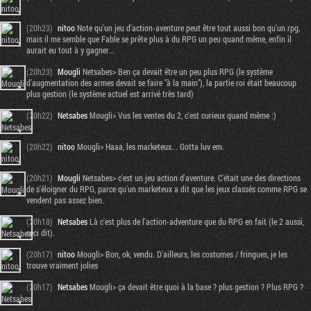
(20h23)
nitoo
Note qu'un jeu d'action-aventure peut être tout aussi bon qu'un rpg,
mais il me semble que Fable se prête plus à du RPG un peu quand même, enfin il
aurait eu tout à y gagner...
(20h23)
Mougli
Netsabes> Ben ça devait être un peu plus RPG (le système
d'augmentation des armes devait se faire "à la main"), la partie roi était beaucoup
plus gestion (le système actuel est arrivé très tard)
(20h22)
Netsabes
Mougli> Vus les ventes du 2, c'est curieux quand même :)
(20h22)
nitoo
Mougli> Haaa, les marketeux... Gotta luv em.
(20h21)
Mougli
Netsabes> c'est un jeu action d'aventure. C'était une des directions
de s'éloigner du RPG, parce qu'un marketeux a dit que les jeux classés comme RPG se
vendent pas assez bien.
(20h18)
Netsabes
Là c'est plus de l'action-adventure que du RPG en fait (le 2 aussi,
ceci dit).
(20h17)
nitoo
Mougli> Bon, ok, vendu. D'ailleurs, les costumes / fringues, je les
trouve vraiment jolies
(20h17)
Netsabes
Mougli> ça devait être quoi à la base ? plus gestion ? Plus RPG ?