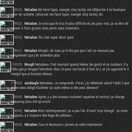
(19h33)
Netsabes
Me faire taper, manger cinq tartes, me téléporter à la boutique
pour en racheter, retourner me faire taper, manger cinq tartes, etc.
(19h32)
Netsabes
Je crois que le truc le plus difficile du jeu pour moi, ça va être de
réussir à faire grossir mon perso sans inventaire.
(19h32)
Netsabes
'fin c'est super short quoi.
(19h31)
Netsabes
Mougli> ah mais je te dis pas que c'est un mauvais jeu,
simplement que j'en attendais plus
(19h29)
Mougli
Netsabes> C'est marrant quand même, les gouts et es couleurs. Il a
fallu que je choppe l'entretien chez LH pour me forcer à finir le 2, et j'ai apprécié le 3
malgré que je bossais dessus.
(19h09)
sandeagle
Netsabes> Je comprends. Perso, j'ai tellement adoré Fable 2 que
je me sens obligé d'acheter sa suite même si elle peut décevoir!
(19h09)
Netsabes
Après, y a des niveaux vraiment superbes et surtout ça charge
beaucoup plus vite qu'avant.
(19h09)
Netsabes
Mais techniquement, ça a pas l'air d'avoir trop changé : ça rame
toujours, y a toujours des bugs de collision...
(19h08)
Netsabes
Zaza le Nounours> jamais eu cette impression