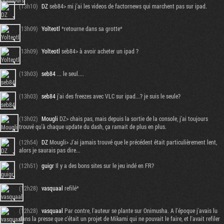
(13h10)
DZ
seb84> mi j'ai les videos de factornews qui marchent pas sur ipad.
(13h09)
Yolteotl
*retourne dans sa grotte*
(13h09)
Yolteotl
seb84> à avoir acheter un ipad ?
(13h03)
seb84
... le seul....
(13h03)
seb84
j'ai des freezes avec VLC sur ipad...? je suis le seule?
(13h02)
Mougli
DZ> chais pas, mais depuis la sortie de la console, j'ai toujours
trouvé qu'à chaque update du dash, ça ramait de plus en plus.
(12h54)
DZ
Mougli> J'ai jamais trouvé que le précédent était particulièrement lent,
alors je saurais pas dire...
(12h51)
guigr
Il y a des bons sites sur le jeu indé en FR?
(12h28)
vasquaal
refilé*
(12h28)
vasquaal
Par contre, l'auteur se plante sur Onimusha. A l'époque j'avais lu
dans la presse que c'était un projet de Mikami qui ne pouvait le faire, et l'avait refiler