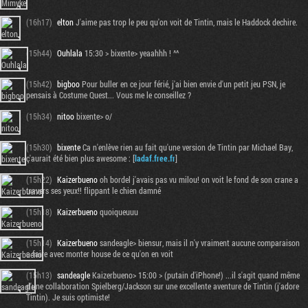
(16h17)
elton
J'aime pas trop le peu qu'on voit de Tintin, mais le Haddock dechire.
(15h44)
Ouhlala
15:30 > bixente> yeaahhh ! ^^
(15h42)
bigboo
Pour buller en ce jour férié, j'ai bien envie d'un petit jeu PSN, je
pensais à Costume Quest... Vous me le conseillez ?
(15h34)
nitoo
bixente> o/
(15h30)
bixente
Ca n'enlève rien au fait qu'une version de Tintin par Michael Bay,
ç'aurait été bien plus awesome : [
ladaf.free.fr
]
(15h22)
Kaizerbueno
oh bordel j'avais pas vu milou! on voit le fond de son crane a
travers ses yeux!! flippant le chien damné
(15h18)
Kaizerbueno
quoiqueuuu
(15h14)
Kaizerbueno
sandeagle> biensur, mais il n'y vraiment aucune comparaison
a faire avec monter house de ce qu'on en voit
(15h13)
sandeagle
Kaizerbueno> 15:00 > (putain d'iPhone!) ...il s'agit quand même
d'une collaboration Spielberg/Jackson sur une excellente aventure de Tintin (j'adore
Tintin). Je suis optimiste!