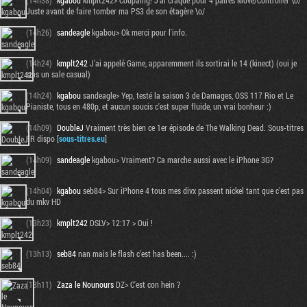
(14h38)
kgabou
kmplt242> Coupaing! J'ai craqué pour 4 paires Move/Controller \o/
Juste avant de faire tomber ma PS3 de son étagère \o/
(14h26)
sandeagle
kgabou> Ok merci pour l'info.
(14h24)
kmplt242
J'ai appelé Game, apparemment ils sortirai le 14 (kinect) (oui je
suis un sale casual)
(14h24)
kgabou
sandeagle> Yep, testé la saison 3 de Damages, OSS 117 Rio et Le
Pianiste, tous en 480p, et aucun soucis c'est super fluide, un vrai bonheur :)
(14h09)
DoubleJ
Vraiment très bien ce 1er épisode de The Walking Dead. Sous-titres
FR dispo [
sous-titres.eu
]
(14h09)
sandeagle
kgabou> Vraiment? Ca marche aussi avec le iPhone 3G?
(14h04)
kgabou
seb84> Sur iPhone 4 tous mes divx passent nickel tant que c'est pas
du mkv HD
(13h23)
kmplt242
DSLV> 12:17 > Oui !
(13h13)
seb84
nan mais le flash c'est has been.... :)
(13h11)
Zaza le Nounours
DZ> C'est con hein ?