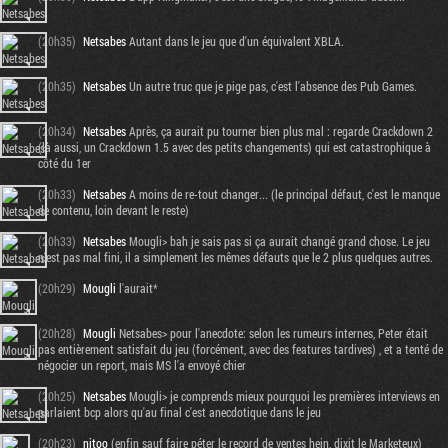
(20h35)
Netsabes
Autant dans le jeu que d'un équivalent XBLA.
(20h35)
Netsabes
Un autre truc que je pige pas, c'est l'absence des Pub Games.
(20h34)
Netsabes
Après, ça aurait pu tourner bien plus mal : regarde Crackdown 2
(là aussi, un Crackdown 1.5 avec des petits changements) qui est catastrophique à
côté du 1er
(20h33)
Netsabes
A moins de re-tout changer... (le principal défaut, c'est le manque
de contenu, loin devant le reste)
(20h33)
Netsabes
Mougli> bah je sais pas si ça aurait changé grand chose. Le jeu
n'est pas mal fini, il a simplement les mêmes défauts que le 2 plus quelques autres.
(20h29)
Mougli
l'aurait*
(20h28)
Mougli
Netsabes> pour l'anecdote: selon les rumeurs internes, Peter était
pas entièrement satisfait du jeu (forcément, avec des features tardives) , et a tenté de
négocier un report, mais MS l'a envoyé chier
(20h25)
Netsabes
Mougli> je comprends mieux pourquoi les premières interviews en
parlaient bcp alors qu'au final c'est anecdotique dans le jeu
(20h23)
nitoo
(enfin sauf faire péter le record de ventes hein, dixit le Marketeux)