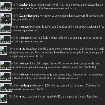
(19h07)
kmplt242
Zaza le Nounours> 19:07 > j'ai jamais eu cette impresison dans le
2, moins que dans Oblvion à la 3èem personne en tout cas :p
(19h07)
Zaza le Nounours
Netsabes> Le personnage donne toujours l'impression de
flotter quand il court ?
(19h05)
Netsabes
Mais pour le 3, j'en suis à espérer qu'il y ait du DLC rapidement (et
plus copieux que ceux du 2)
(19h04)
Netsabes
nitoo> le 2 était vraiment très bon. Je suis pas un gros joueur de
coop donc je m'en fous un peu...
(19h03)
nitoo
Netsabes> Donc le 2 vaut encore le coup alors... J'ai fais que le 1 mais
adoré, le coup du coop FAIL sur le 2 m'a bien dégouté, du coup le 2 avec le coop du 3
je suppose que ce serait le top.
(19h03)
Netsabes
Là en 20h de jeu, j'ai les 3/4 des collectibles, toutes les demon
doors sauf une et plus une seule quête annexe restante (à part les collectibles).
(19h01)
Netsabes
sandeagle> perso je suis un peu déçu. J'espérais un jeu aussi bon
et surtout aussi long que Fable II, et là c'est clairement pas ça.
(19h00)
sandeagle
Netsabes> 18:56 > Ca me convient parfaitement. D'ailleurs j'ai
commandé ma version collector.
(18h59)
nitoo
.... putain. Ca me rappelle ME2 par rapport au 1 quoi. Fais chier.