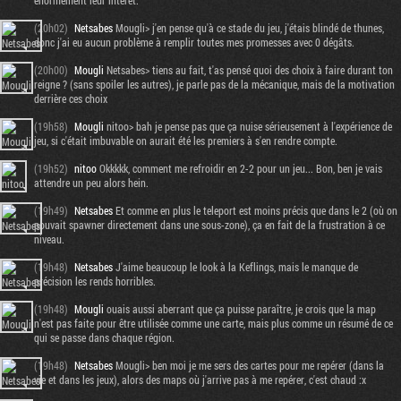
énormément leur intérêt.
(20h02)
Netsabes
Mougli> j'en pense qu'à ce stade du jeu, j'étais blindé de thunes,
donc j'ai eu aucun problème à remplir toutes mes promesses avec 0 dégâts.
(20h00)
Mougli
Netsabes> tiens au fait, t'as pensé quoi des choix à faire durant ton
reigne ? (sans spoiler les autres), je parle pas de la mécanique, mais de la motivation
derrière ces choix
(19h58)
Mougli
nitoo> bah je pense pas que ça nuise sérieusement à l'expérience de
jeu, si c'était imbuvable on aurait été les premiers à s'en rendre compte.
(19h52)
nitoo
Okkkkk, comment me refroidir en 2-2 pour un jeu... Bon, ben je vais
attendre un peu alors hein.
(19h49)
Netsabes
Et comme en plus le teleport est moins précis que dans le 2 (où on
pouvait spawner directement dans une sous-zone), ça en fait de la frustration à ce
niveau.
(19h48)
Netsabes
J'aime beaucoup le look à la Keflings, mais le manque de
précision les rends horribles.
(19h48)
Mougli
ouais aussi aberrant que ça puisse paraître, je crois que la map
n'est pas faite pour être utilisée comme une carte, mais plus comme un résumé de ce
qui se passe dans chaque région.
(19h48)
Netsabes
Mougli> ben moi je me sers des cartes pour me repérer (dans la
vie et dans les jeux), alors des maps où j'arrive pas à me repérer, c'est chaud :x