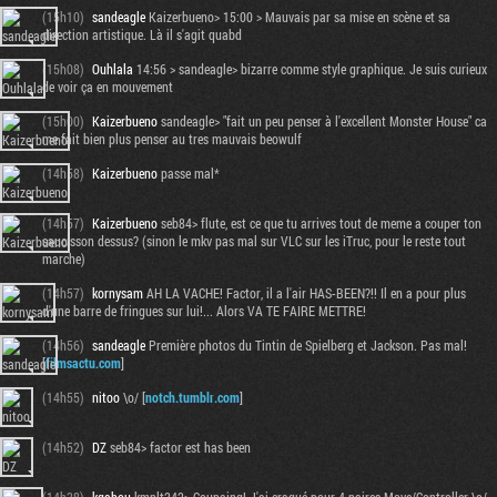
(15h10)
sandeagle
Kaizerbueno> 15:00 > Mauvais par sa mise en scène et sa
direction artistique. Là il s'agit quabd
(15h08)
Ouhlala
14:56 > sandeagle> bizarre comme style graphique. Je suis curieux
de voir ça en mouvement
(15h00)
Kaizerbueno
sandeagle> "fait un peu penser à l'excellent Monster House" ca
me fait bien plus penser au tres mauvais beowulf
(14h58)
Kaizerbueno
passe mal*
(14h57)
Kaizerbueno
seb84> flute, est ce que tu arrives tout de meme a couper ton
saucisson dessus? (sinon le mkv pas mal sur VLC sur les iTruc, pour le reste tout
marche)
(14h57)
kornysam
AH LA VACHE! Factor, il a l'air HAS-BEEN?!! Il en a pour plus
d'une barre de fringues sur lui!... Alors VA TE FAIRE METTRE!
(14h56)
sandeagle
Première photos du Tintin de Spielberg et Jackson. Pas mal!
[
filmsactu.com
]
(14h55)
nitoo
\o/ [
notch.tumblr.com
]
(14h52)
DZ
seb84> factor est has been