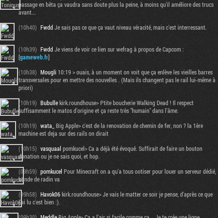
passage en bêta ça vaudra sans doute plus la peine, à moins qu'il améliore des trucs
avant...
(10h40)
Fwdd
Je sais pas ce que ça vaut niveau véracité, mais c'est interressant.
(10h39)
Fwdd
Je viens de voir ce lien sur wefrag à propos de Capcom :
[
gameweb.fr
]
(10h38)
Mougli
10:19 > ouais, à un moment on voit que ça enlève les vieilles barres
transversales pour en mettre des nouvelles . (Mais ils changent pas le rail lui-même à
priori)
(10h19)
Bubulle
kirk.roundhouse> Ptite boucherie Walking Dead ! Il respect
suffisamment le matos d'origine et ça reste très "humain" dans l'âme.
(10h19)
wata_
Big Apple> c'est de la renovation de chemin de fer, non ? la 1ère
machine est deja sur des rails on dirait
(10h15)
vasquaal
pomkucel> Ca a déjà été évoqué. Suffirait de faire un bouton
donation ou je ne sais quoi, et hop.
(09h59)
pomkucel
Pour Minecraft on a qu'a tous ootiser pour louer un serveur dédié,
bande de radin va
(09h58)
Havok06
kirk.roundhouse> Je vais le matter ce soir je pense, d'après ce que
j'ai lu c'est bien :).
(09h30)
Meddle
Big Apple> Ca a l'air si facile comme ça... Je te crée une ligne