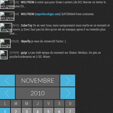
(07h39)
WOLFREIM
à noter que pour Green Lantern (de DC) Warner va tenter le
costume CG...
(07h34)
WOLFREIM
[
superherohype.com
] SUPERMAN lives costumes
(03h10)
CuberToy
On en veut tous, mais nainpuissant nous matte en ce moment et
se marre :p Donc faut pas lui dire qu'on est en manque, apres il va revendre plus
cher...
(02h28)
Skywilly
je veux du minecraft factor :(
(01h09)
guigr
Le jeu indé sympa du moment sur Steam: Nimbus. Un peu un
puzzle/trackmania en 2.5D. Miam
NOVEMBRE
2010
L
M
M
J
V
S
D
1
2
3
4
5
6
7