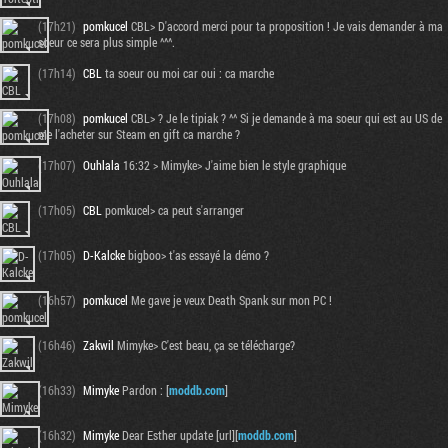
(17h21)
pomkucel
CBL> D'accord merci pour ta proposition ! Je vais demander à ma
soeur ce sera plus simple ^^^.
(17h14)
CBL
ta soeur ou moi car oui : ca marche
(17h08)
pomkucel
CBL> ? Je le tipiak ? ^^ Si je demande à ma soeur qui est au US de
me l'acheter sur Steam en gift ca marche ?
(17h07)
Ouhlala
16:32 > Mimyke> J'aime bien le style graphique
(17h05)
CBL
pomkucel> ca peut s'arranger
(17h05)
D-Kalcke
bigboo> t'as essayé la démo ?
(16h57)
pomkucel
Me gave je veux Death Spank sur mon PC !
(16h46)
Zakwil
Mimyke> C'est beau, ça se télécharge?
(16h33)
Mimyke
Pardon : [
moddb.com
]
(16h32)
Mimyke
Dear Esther update [url][
moddb.com
]