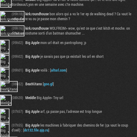
Bordeaux/Lyon en une semaine avec c'te machine.
(09h18)
kirk.roundhouse
bon alors qui a vu le 1er ep de walking dead ? Ca vaut le
coup d'etre vu ou je passe mon chemin ?
(09h16)
kirk.roundhouse
WOLFREIM> wow, qu'est ce que c'est kitch et moche. on
dirait un costume sorti d'un batman shumacher ...
(09h02)
Big Apple
mon url était en pantroplong ;p
(09h02)
Big Apple
je savais pas que ça existait les url en short
(09h01)
Big Apple
voilà : [
alturl.com
]
(08h52)
BeatKitano
[
goo.gl
]
(08h20)
Meddle
Big Apple> Tny url
(07h57)
Big Apple
arf, ça passe pas, l'adresse est trop longue
(07h55)
Big Apple
les machines à fabriquer des chemins de fer (ça vaut le coup
d'oeil) : [
dc132.file.qip.ru
]