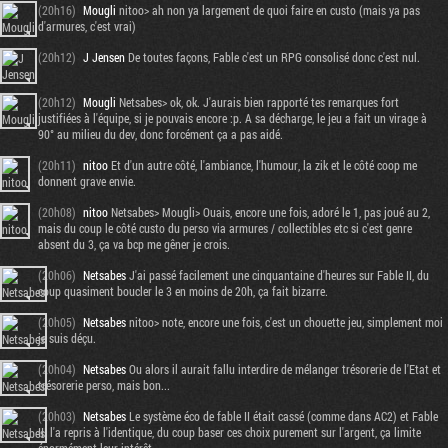
(20h16)
Mougli
nitoo> ah non ya largement de quoi faire en custo (mais ya pas
d'armures, c'est vrai)
(20h12)
J Jensen
De toutes façons, Fable c'est un RPG consolisé donc c'est nul.
(20h12)
Mougli
Netsabes> ok, ok. J'aurais bien rapporté tes remarques fort
justifiées à l'équipe, si je pouvais encore :p. A sa décharge, le jeu a fait un virage à
90° au milieu du dev, donc forcément ça a pas aidé.
(20h11)
nitoo
Et d'un autre côté, l'ambiance, l'humour, la zik et le côté coop me
donnent grave envie.
(20h08)
nitoo
Netsabes> Mougli> Ouais, encore une fois, adoré le 1, pas joué au 2,
mais du coup le côté custo du perso via armures / collectibles etc si c'est genre
absent du 3, ça va bcp me gêner je crois.
(20h06)
Netsabes
J'ai passé facilement une cinquantaine d'heures sur Fable II, du
coup quasiment boucler le 3 en moins de 20h, ça fait bizarre.
(20h05)
Netsabes
nitoo> note, encore une fois, c'est un chouette jeu, simplement moi
je suis déçu.
(20h04)
Netsabes
Ou alors il aurait fallu interdire de mélanger trésorerie de l'Etat et
trésorerie perso, mais bon...
(20h03)
Netsabes
Le système éco de fable II était cassé (comme dans AC2) et Fable
III l'a repris à l'identique, du coup baser ces choix purement sur l'argent, ça limite