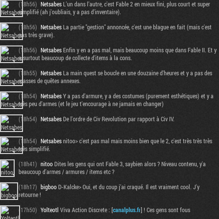
(18h56)
Netsabes
L'un dans l'autre, c'est Fable 2 en mieux fini, plus court et super
simplifié (ah j'oubliais, y a pas d'inventaire).
(18h56)
Netsabes
La partie "gestion" annoncée, c'est une blague en fait (mais c'est
pas très grave).
(18h56)
Netsabes
Enfin y en a pas mal, mais beaucoup moins que dans Fable II. Et y
a surtout beaucoup de collecte d'items à la cons.
(18h55)
Netsabes
La main quest se boucle en une douzaine d'heures et y a pas des
masses de quêtes annexes.
(18h54)
Netsabes
Y a pas d'armure, y a des costumes (purement esthétiques) et y a
très peu d'armes (et le jeu t'encourage à ne jamais en changer)
(18h54)
Netsabes
De l'ordre de Civ Revolution par rapport à Civ IV.
(18h54)
Netsabes
nitoo> c'est pas mal mais moins bien que le 2, c'est très très très
très simplifié.
(18h41)
nitoo
Dites les gens qui ont Fable 3, saybien alors ? Niveau contenu, y'a
beaucoup d'armes / armures / items etc ?
(18h17)
bigboo
D-Kalcke> Oui, et du coup j'ai craqué. Il est vraiment cool. J'y
retourne !
(17h50)
Yolteotl
Viva Action Discrete : [
canalplus.fr
] ! Ces gens sont fous