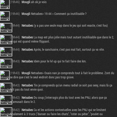
(19h46)
Mougli
ah ok je vois
(19h46)
Mougli
Netsabes> 19:44 > Comment ça inutilisable ?
(19h44)
Netsabes
(y a pas une seule map dans le jeu qui soit exacte, c'est fou)
(19h44)
Netsabes
La map est plus jolie mais tout autant inutilisable que dans le 2,
ce qui est quand même flippant.
(19h44)
Netsabes
Après, le sanctuaire, c'est pas mal fait, surtout ça va vite.
(19h43)
Netsabes
Idem pour le lvl up qui te fait faire des km.
(19h43)
Mougli
Netsabes> Ouais nan je comprends tout à fait le problème. Zont du
se dire que c'est le seul endroit donc pas trop grave.
(19h43)
Netsabes
'fin je comprends qu'un menu radial ce soit pas sexy, mais là ça
fait pas du tout envie quoi.
(19h42)
Netsabes
Du coup j'interragis plus du tout avec les PNJ, alors que ça
m'amusait dans le 2.
(19h42)
Netsabes
Ca et les actions contextuelles avec les PNJ qui se limitent
finalement à 3 trucs ("danser ou faire les chats", "roter ou péter", "poulet ou