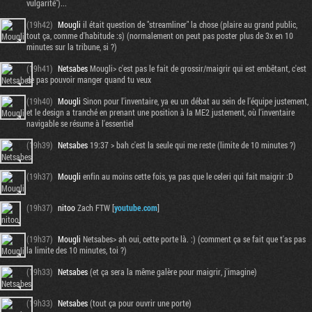
vulgarité")...
(19h42)
Mougli
il était question de "streamliner" la chose (plaire au grand public,
tout ça, comme d'habitude :s) (normalement on peut pas poster plus de 3x en 10
minutes sur la tribune, si ?)
(19h41)
Netsabes
Mougli> c'est pas le fait de grossir/maigrir qui est embêtant, c'est
de pas pouvoir manger quand tu veux
(19h40)
Mougli
Sinon pour l'inventaire, ya eu un débat au sein de l'équipe justement,
et le design a tranché en prenant une position à la ME2 justement, où l'inventaire
navigable se résume à l'essentiel
(19h39)
Netsabes
19:37 > bah c'est la seule qui me reste (limite de 10 minutes ?)
(19h37)
Mougli
enfin au moins cette fois, ya pas que le celeri qui fait maigrir :D
(19h37)
nitoo
Zach FTW [
youtube.com
]
(19h37)
Mougli
Netsabes> ah oui, cette porte là. :) (comment ça se fait que t'as pas
la limite des 10 minutes, toi ?)
(19h33)
Netsabes
(et ça sera la même galère pour maigrir, j'imagine)
(19h33)
Netsabes
(tout ça pour ouvrir une porte)