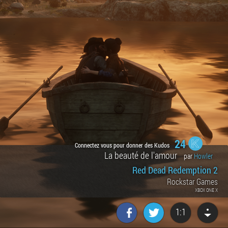
24
Connectez vous pour donner des Kudos
La beauté de l'amour
par
Howler
Red Dead Redemption 2
Rockstar Games
XBOX ONE X
1:1
Factornews