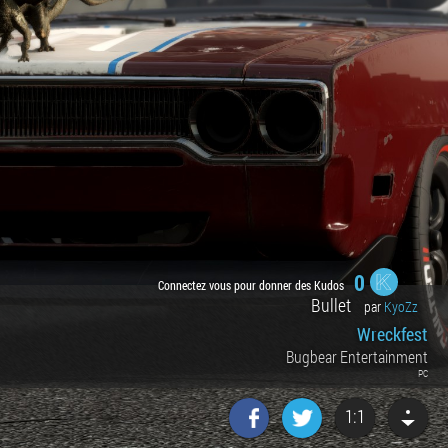
0
Connectez vous pour donner des Kudos
Bullet
par
KyoZz
Wreckfest
Bugbear Entertainment
PC
1:1
Factornews