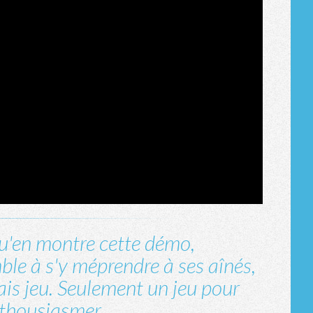
 qu'en montre cette démo,
le à s'y méprendre à ses aînés,
ais jeu. Seulement un jeu pour
nthousiasmer.