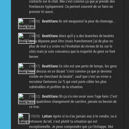
contacte sur le chat. Moi c'est comme ça que je prends des
freelances typiquement. Ca permet souvent de se faire un
premier tri aussi.
(18h18)
BeatKitano
Ils ont weaponisé la peur du chomage...
:/
(18h18)
BeatKitano
Alors qu'il y a des branches de boulots
ou ça dépanne peut-être (mais franchement j'ai de plus en
plus de mal a y croire vu l'évolution du niveau de bs sur le
site) mais je suis convaincu que la majorité du gens se font
berner.
(18h17)
BeatKitano
Ce site est une perte de temps, les gens
vont dessus en se disant "c'est comme ça que je deviens
visible en cherchant du boulot", sauf que c'est un vivier a
recruteur fantomes (ia ?) qui vont juste cibler les plus
vulnérables et profiter de la situation.
(18h12)
BeatKitano
Oh ça n'a rien avoir avec l'age hein. C'est
mon quatrième changement de carrière, jamais eu besoin de
ce truc.
(15h59)
Latium
Après si tu n'as jamais eus à te vendre, ou à
retrouver du taf, c'est plutôt ta situation qui est
exceptionnelle. Je peux comprendre que ça t'échappe. Moi