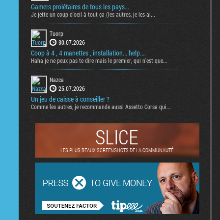
Gamers prolétaires de tous les pays...
Je jette un coup d'oeil à tout ça (les autres, je les ai...
Tuorp
30.07.2026
Coop à 4 , 4 manettes , installation... help....
Haha je ne peux pas te dire mais le premier, qui n'est que...
Nazca
25.07.2026
Un jeu de caisse à conseiller ?
Comme les autres, je recommande aussi Assetto Corsa qui...
SLICE
LES PLUS BEAUX SCREENSHOTS DE LA COMMUNAUTÉ