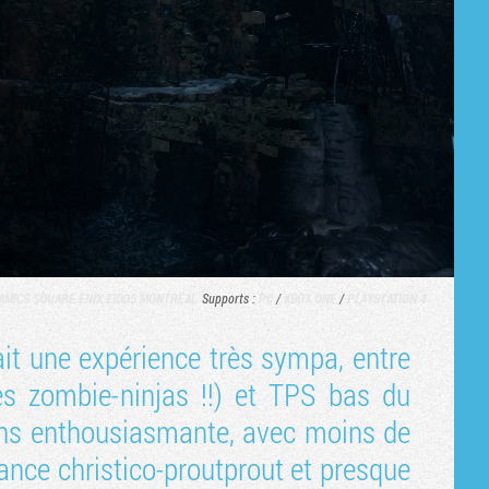
AMICS
SQUARE ENIX
EIDOS MONTREAL
Supports :
PC
/
XBOX ONE
/
PLAYSTATION 4
it une expérience très sympa, entre
es zombie-ninjas !!) et TPS bas du
ins enthousiasmante, avec moins de
ance christico-proutprout et presque