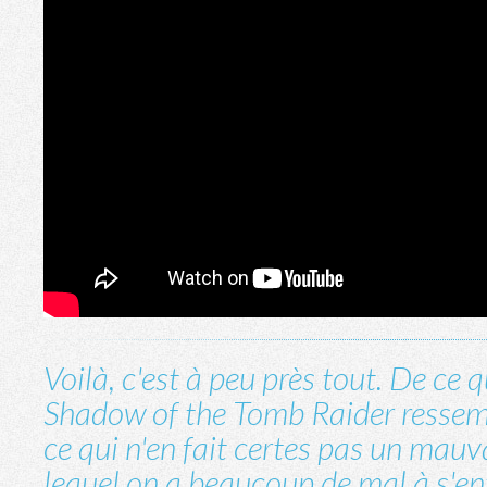
Voilà, c'est à peu près tout. De ce
Shadow of the Tomb Raider ressemb
ce qui n'en fait certes pas un mauv
lequel on a beaucoup de mal à s'e