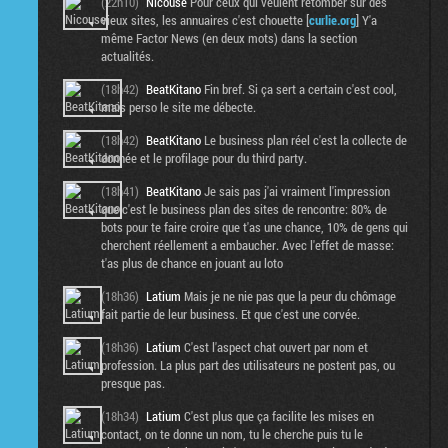
(22h10)
Nicouse
Pour ceux qui veulent retomber sur des
vieux sites, les annuaires c'est chouette [
curlie.org
] Y'a
même Factor News (en deux mots) dans la section
actualités.
(18h42)
BeatKitano
Fin bref. Si ça sert a certain c'est cool,
mais perso le site me débecte.
(18h42)
BeatKitano
Le business plan réel c'est la collecte de
donnée et le profilage pour du third party.
(18h41)
BeatKitano
Je sais pas j'ai vraiment l'impression
que c'est le business plan des sites de rencontre: 80% de
bots pour te faire croire que t'as une chance, 10% de gens qui
cherchent réellement a embaucher. Avec l'effet de masse:
t'as plus de chance en jouant au loto
(18h36)
Latium
Mais je ne nie pas que la peur du chômage
fait partie de leur business. Et que c'est une corvée.
(18h36)
Latium
C'est l'aspect chat ouvert par nom et
profession. La plus part des utilisateurs ne postent pas, ou
presque pas.
(18h34)
Latium
C'est plus que ça facilite les mises en
contact, on te donne un nom, tu le cherche puis tu le