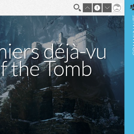
En direct
iers déjà-vu
f the Tomb