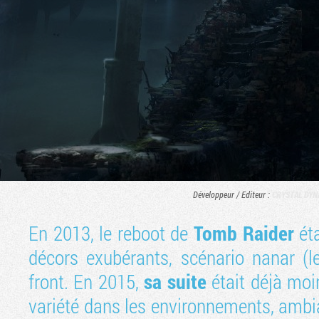
Développeur / Editeur :
CRYSTAL DYN
En 2013, le reboot de
Tomb Raider
éta
décors exubérants, scénario nanar (l
front. En 2015,
sa suite
était déjà mo
variété dans les environnements, ambi