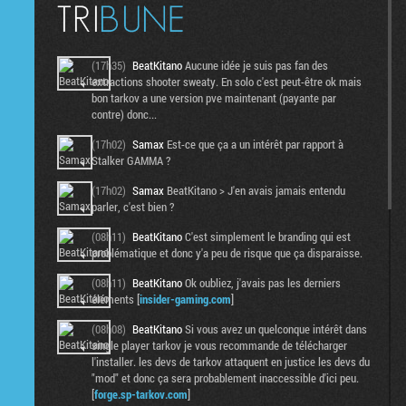
(17h35)
BeatKitano
Aucune idée je suis pas fan des
extractions shooter sweaty. En solo c'est peut-être ok mais
bon tarkov a une version pve maintenant (payante par
contre) donc...
(17h02)
Samax
Est-ce que ça a un intérêt par rapport à
Stalker GAMMA ?
(17h02)
Samax
BeatKitano > J'en avais jamais entendu
parler, c'est bien ?
(08h11)
BeatKitano
C'est simplement le branding qui est
problématique et donc y'a peu de risque que ça disparaisse.
(08h11)
BeatKitano
Ok oubliez, j'avais pas les derniers
éléments [
insider-gaming.com
]
(08h08)
BeatKitano
Si vous avez un quelconque intérêt dans
single player tarkov je vous recommande de télécharger
l'installer. les devs de tarkov attaquent en justice les devs du
"mod" et donc ça sera probablement inaccessible d'ici peu.
[
forge.sp-tarkov.com
]