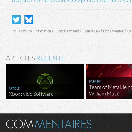
PC
Xbox One
Playstation 4
Crystal Dynamics
Square Enix
Eidos Montreal
E3
ARTICLES
RÉCENTS
PREVIEW
Tears of Metal, le 
ARTICLE
William Musō
Xbox : vide Software