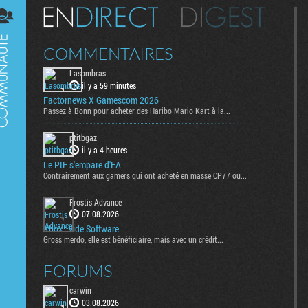
Digest
COMMENTAIRES
Lasombras
il y a 59 minutes
Factornews X Gamescom 2026
Passez à Bonn pour acheter des Haribo Mario Kart à la...
ptitbgaz
il y a 4 heures
Le PIF s'empare d'EA
Contrairement aux gamers qui ont acheté en masse CP77 ou...
Frostis Advance
07.08.2026
Xbox : vide Software
Gross merdo, elle est bénéficiaire, mais avec un crédit...
FORUMS
carwin
03.08.2026