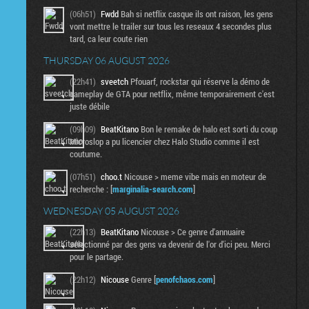
(06h51)
Fwdd
Bah si netflix casque ils ont raison, les gens
vont mettre le trailer sur tous les reseaux 4 secondes plus
tard, ca leur coute rien
THURSDAY 06 AUGUST 2026
(22h41)
sveetch
Pfouarf, rockstar qui réserve la démo de
gameplay de GTA pour netflix, même temporairement c'est
juste débile
(09h09)
BeatKitano
Bon le remake de halo est sorti du coup
Microslop a pu licencier chez Halo Studio comme il est
coutume.
(07h51)
choo.t
Nicouse > meme vibe mais en moteur de
recherche : [
marginalia-search.com
]
WEDNESDAY 05 AUGUST 2026
(22h13)
BeatKitano
Nicouse > Ce genre d'annuaire
sélectionné par des gens va devenir de l'or d'ici peu. Merci
pour le partage.
(22h12)
Nicouse
Genre [
penofchaos.com
]