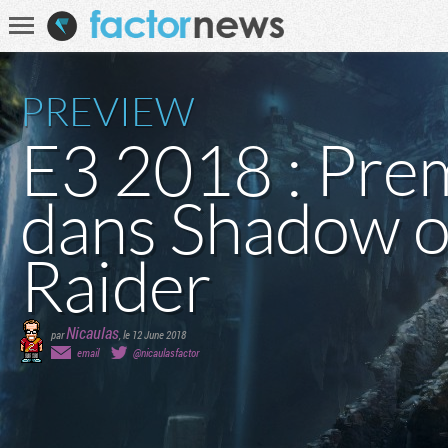
Communauté
Recherche
PREVIEW
E3 2018 : Prem
dans Shadow o
Raider
Nicaulas
par
,
le 12 June 2018
email
@nicaulasfactor