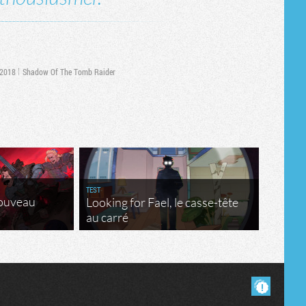
 2018
Shadow Of The Tomb Raider
TEST
nouveau
Looking for Fael, le casse-tête
au carré
Masquer les commentaires lus.