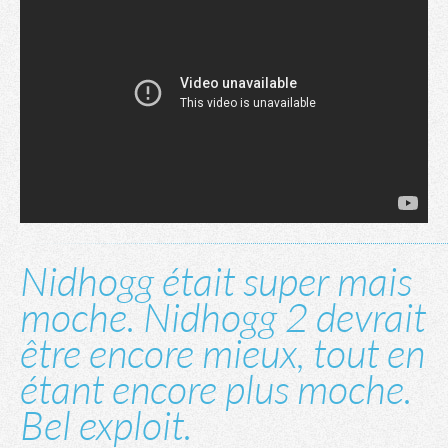
Nidhogg était super mais
moche. Nidhogg 2 devrait
être encore mieux, tout en
étant encore plus moche.
Bel exploit.