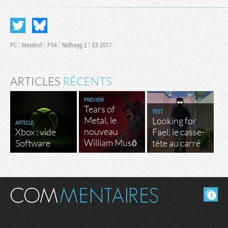
PC
Messhof
PS4
Nidhogg 2
E3 2017
ARTICLES
RÉCENTS
PREVIEW
Tears of
TEST
Metal, le
Looking for
ARTICLE
nouveau
Xbox : vide
Fael, le casse-
William Musō
Software
tête au carré
Masquer les commentaires lus.