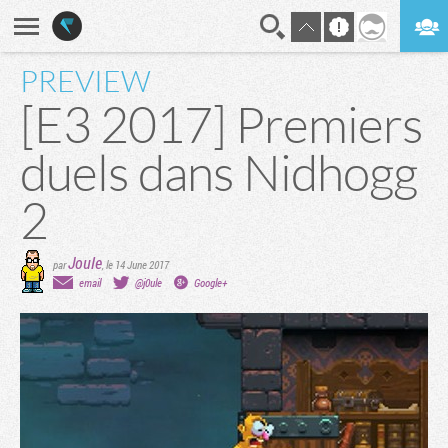
PREVIEW
En direct
Digest
[E3 2017] Premiers
duels dans Nidhogg
2
Joule
par
,
le 14 June 2017
email
@j0ule
Google+