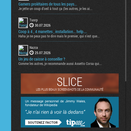
Gamers prolétaires de tous les pays...
Je jette un coup d'oeil à tout ça (les autres, je les ai...
Tuorp
30.07.2026
Coop à 4 , 4 manettes , installation... help....
Haha je ne peux pas te dire mais le premier, qui n'est que...
Nazca
25.07.2026
Un jeu de caisse à conseiller ?
Comme les autres, je recommande aussi Assetto Corsa qui...
SLICE
LES PLUS BEAUX SCREENSHOTS DE LA COMMUNAUTÉ