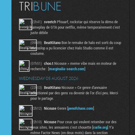
(22h41)
sveetch
Pfouarf, rockstar qui réserve la démo de
gameplay de GTA pour netflix, même temporairement c'est
juste débile
(09h09)
BeatKitano
Bon le remake de halo est sorti du coup
Microslop a pu licencier chez Halo Studio comme il est
coutume.
(07h51)
choo.t
Nicouse > meme vibe mais en moteur de
recherche : [
marginalia-search.com
]
WEDNESDAY 05 AUGUST 2026
(22h13)
BeatKitano
Nicouse > Ce genre d'annuaire
sélectionné par des gens va devenir de l'or d'ici peu. Merci
pour le partage.
(22h12)
Nicouse
Genre [
penofchaos.com
]
(22h10)
Nicouse
Pour ceux qui veulent retomber sur des
vieux sites, les annuaires c'est chouette [
curlie.org
] Y'a
même Factor News (en deux mots) dans la section