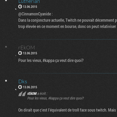
Lutherian
13.06.2015
@CinnamonCyanide :
Dans la conjoncture actuelle, Twitch ne pouvait décemment p
trop élevée en ce moment en bourse, donc on peut relativiser su
rEkOM
13.06.2015
Pour les vieux, #kappa ça veut dire quoi?
Dks
13.06.2015
rEkOM
a écrit :
Pour les vieux, #kappa ça veut dire quoi?
On dirait que c'est l'équivalent de troll face sous twitch. Mai