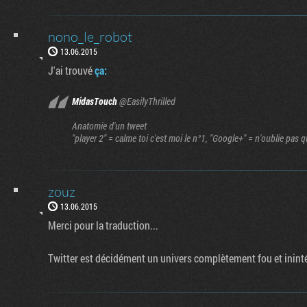
nono_le_robot
13.06.2015
J'ai trouvé
ça:
MidasTouch
‏@EasilyThrilled
Anatomie d'un tweet
"player 2" = calme toi c'est moi le n°1, "Google+" = n'oublie pa
zouz
13.06.2015
Merci pour la traduction...
Twitter est décidément un univers complètement fou et inint