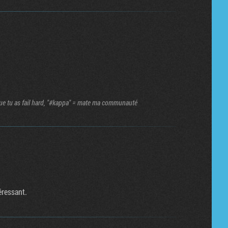
s que tu as fail hard, "#kappa" = mate ma communauté
éressant.