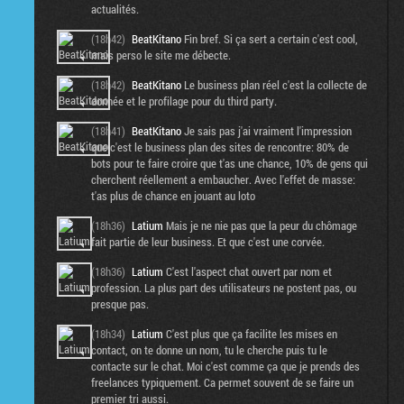
actualités.
(18h42)
BeatKitano
Fin bref. Si ça sert a certain c'est cool,
mais perso le site me débecte.
(18h42)
BeatKitano
Le business plan réel c'est la collecte de
donnée et le profilage pour du third party.
(18h41)
BeatKitano
Je sais pas j'ai vraiment l'impression
que c'est le business plan des sites de rencontre: 80% de
bots pour te faire croire que t'as une chance, 10% de gens qui
cherchent réellement a embaucher. Avec l'effet de masse:
t'as plus de chance en jouant au loto
(18h36)
Latium
Mais je ne nie pas que la peur du chômage
fait partie de leur business. Et que c'est une corvée.
(18h36)
Latium
C'est l'aspect chat ouvert par nom et
profession. La plus part des utilisateurs ne postent pas, ou
presque pas.
(18h34)
Latium
C'est plus que ça facilite les mises en
contact, on te donne un nom, tu le cherche puis tu le
contacte sur le chat. Moi c'est comme ça que je prends des
freelances typiquement. Ca permet souvent de se faire un
premier tri aussi.