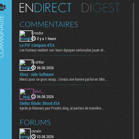
Digest
COMMENTAIRES
Krondor
il y a 1 heure
Le PIF s'empare d'EA
Les footeux veulent voir leurs équipes nationales jouer et...
FirstWar
06.08.2026
Xbox : vide Software
Merci pour ce gros recap. J’avais une bonne partie en tête...
__MaX__
06.08.2026
Stellar Blade: Blood d'IA
Après je blamais pas Frostis eing, je parlais de manière...
FORUMS
carwin
03.08.2026