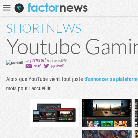
Communauté
Recherche
SHORTNEWS
Youtube Gami
javierulf
par
,
le 13 June 2015
email
@javierulf
Alors que YouTube vient tout juste
d'annoncer sa platefor
mois pour l'accueillir