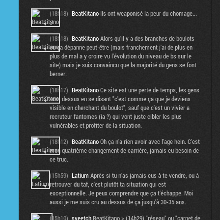
(18h18)
BeatKitano
Ils ont weaponisé la peur du chomage...
:/
(18h18)
BeatKitano
Alors qu'il y a des branches de boulots
ou ça dépanne peut-être (mais franchement j'ai de plus en
plus de mal a y croire vu l'évolution du niveau de bs sur le
site) mais je suis convaincu que la majorité du gens se font
berner.
(18h17)
BeatKitano
Ce site est une perte de temps, les gens
vont dessus en se disant "c'est comme ça que je deviens
visible en cherchant du boulot", sauf que c'est un vivier a
recruteur fantomes (ia ?) qui vont juste cibler les plus
vulnérables et profiter de la situation.
(18h12)
BeatKitano
Oh ça n'a rien avoir avec l'age hein. C'est
mon quatrième changement de carrière, jamais eu besoin de
ce truc.
(15h59)
Latium
Après si tu n'as jamais eus à te vendre, ou à
retrouver du taf, c'est plutôt ta situation qui est
exceptionnelle. Je peux comprendre que ça t'échappe. Moi
aussi je me suis cru au dessus de ça jusqu'à 30-35 ans.
(15h10)
sveetch
BeatKitano > (14h29) "réseau" ou "carnet de