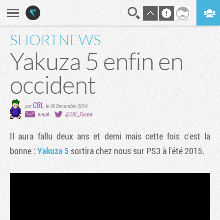
SHORTNEWS
En direct
Digest
Yakuza 5 enfin en
occident
CBL
par
,
le 06 December 2014
email
@CBL_Factor
Il aura fallu deux ans et demi mais cette fois c'est la
bonne :
Yakuza 5
sortira chez nous sur PS3 à l'été 2015.