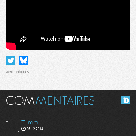
Actu
Yakuza 5
Tribune
Masquer les commentaires lus.
Turom_
07.12.2014