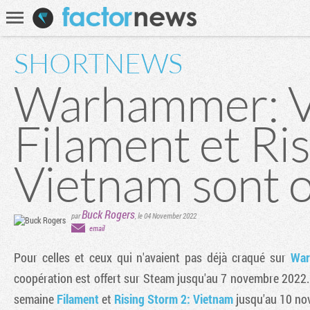
Communauté
Recherche
SHORTNEWS
Warhammer: Ve
Filament et Ri
Vietnam sont o
Buck Rogers
par
,
le 04 November 2022
email
Pour celles et ceux qui n'avaient pas déjà craqué sur
War
coopération est offert sur Steam jusqu'au 7 novembre 2022. 
semaine
Filament
et
Rising Storm 2: Vietnam
jusqu'au 10 no