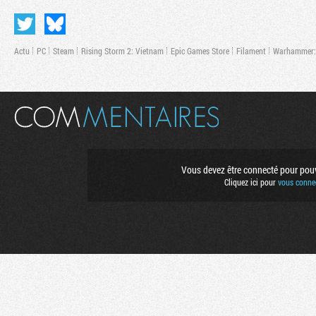
Actu
PC
Steam
Rising Storm 2: Vietnam
Epic Games Store
Filament
Warhammer: 
Vous devez être connecté pour pouvo
Cliquez ici pour
vous connec
Flux RSS