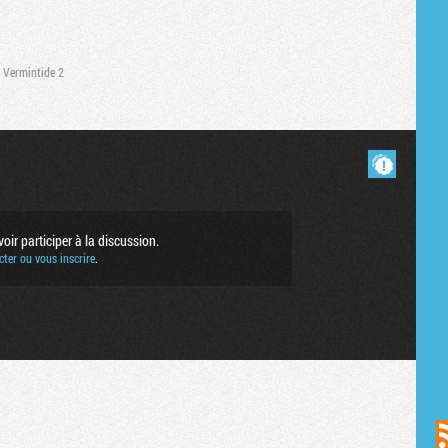
Vermintide 2
Masquer les commentaires lus.
ir participer à la discussion.
ter ou vous inscrire
.