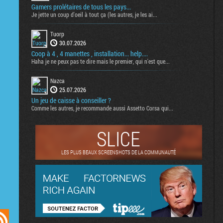
Gamers prolétaires de tous les pays...
Je jette un coup d'oeil à tout ça (les autres, je les ai...
Tuorp
30.07.2026
Coop à 4 , 4 manettes , installation... help....
Haha je ne peux pas te dire mais le premier, qui n'est que...
Nazca
25.07.2026
Un jeu de caisse à conseiller ?
Comme les autres, je recommande aussi Assetto Corsa qui...
SLICE
LES PLUS BEAUX SCREENSHOTS DE LA COMMUNAUTÉ