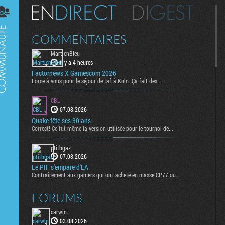
Digest
COMMENTAIRES
MartienBleu
il y a 4 heures
Factornews X Gamescom 2026
Force à vous pour le séjour de taf à Köln. Ça fait des...
CBL
07.08.2026
Quake fête ses 30 ans
Correct! Ce fut même la version utilisée pour le tournoi de...
ptitbgaz
07.08.2026
Le PIF s'empare d'EA
Contrairement aux gamers qui ont acheté en masse CP77 ou...
FORUMS
carwin
03.08.2026