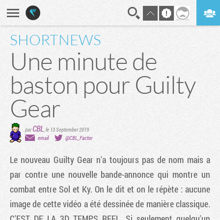
SHORTNEWS
En direct
Digest
Une minute de
baston pour Guilty
Gear
CBL
par
,
le 13 September 2019
email
@CBL_Factor
Le nouveau Guilty Gear n'a toujours pas de nom mais a
par contre une nouvelle bande-annonce qui montre un
combat entre Sol et Ky. On le dit et on le répète : aucune
image de cette vidéo a été dessinée de manière classique.
C'EST DE LA 3D TEMPS REEL. Si seulement quelqu'un