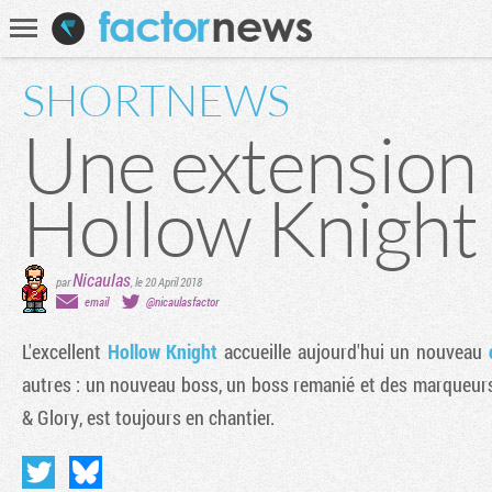
Communauté
Recherche
SHORTNEWS
Une extension 
Hollow Knight
Nicaulas
par
,
le 20 April 2018
email
@nicaulasfactor
L'excellent
Hollow Knight
accueille aujourd'hui un nouveau
autres : un nouveau boss, un boss remanié et des marqueurs 
& Glory, est toujours en chantier.