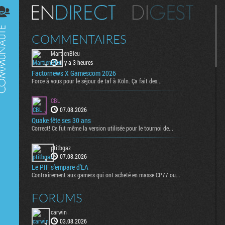
Digest
COMMENTAIRES
MartienBleu
il y a 3 heures
Factornews X Gamescom 2026
Force à vous pour le séjour de taf à Köln. Ça fait des...
CBL
07.08.2026
Quake fête ses 30 ans
Correct! Ce fut même la version utilisée pour le tournoi de...
ptitbgaz
07.08.2026
Le PIF s'empare d'EA
Contrairement aux gamers qui ont acheté en masse CP77 ou...
FORUMS
carwin
03.08.2026