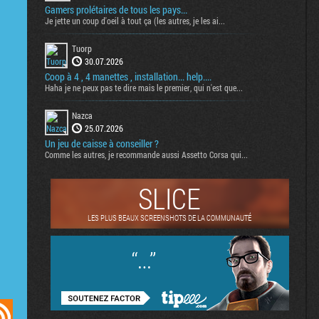
Gamers prolétaires de tous les pays...
Je jette un coup d'oeil à tout ça (les autres, je les ai...
Tuorp
30.07.2026
Coop à 4 , 4 manettes , installation... help....
Haha je ne peux pas te dire mais le premier, qui n'est que...
Nazca
25.07.2026
Un jeu de caisse à conseiller ?
Comme les autres, je recommande aussi Assetto Corsa qui...
SLICE
LES PLUS BEAUX SCREENSHOTS DE LA COMMUNAUTÉ