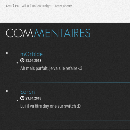
Actu
PC
Wii U
Hollow Knight
Team Cherry
mOrbide
23.04.2018
Ah mais parfait, je vais le refaire <3
Soren
23.04.2018
Lui il va être day one sur switch :D
Flux RSS