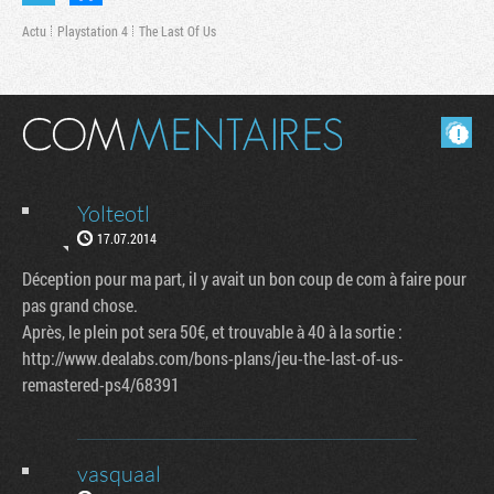
Actu
Playstation 4
The Last Of Us
Masquer les commentaires lus.
Yolteotl
17.07.2014
Déception pour ma part, il y avait un bon coup de com à faire pour
pas grand chose.
Tribune
Après, le plein pot sera 50€, et trouvable à 40 à la sortie :
http://www.dealabs.com/bons-plans/jeu-the-last-of-us-
remastered-ps4/68391
vasquaal