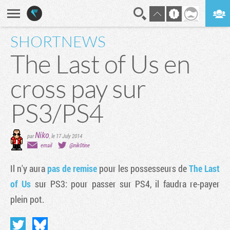
SHORTNEWS
En direct
Digest
The Last of Us en
cross pay sur
PS3/PS4
Niko
par
,
le 17 July 2014
email
@nik0tine
Il n'y aura
pas de remise
pour les possesseurs de
The Last
of Us
sur PS3: pour passer sur PS4, il faudra re-payer
plein pot.