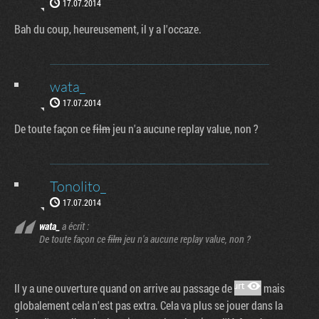
17.07.2014
Bah du coup, heureusement, il y a l'occaze.
wata_
17.07.2014
De toute façon ce
film
jeu n'a aucune replay value, non ?
Tonolito_
17.07.2014
wata_
a écrit :
De toute façon ce
film
jeu n'a aucune replay value, non ?
Il y a une ouverture quand on arrive au passage de
mais
globalement cela n'est pas extra. Cela va plus se jouer dans la