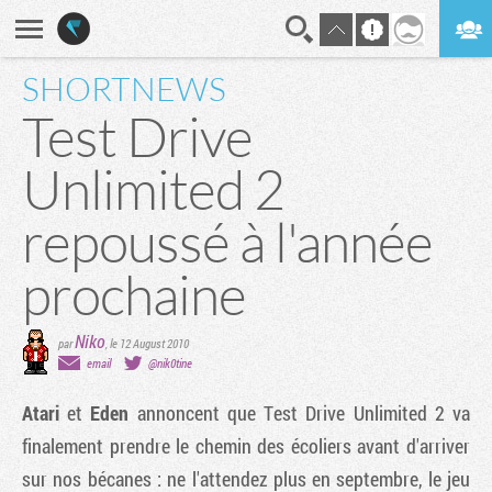
SHORTNEWS
En direct
Digest
Test Drive
Unlimited 2
repoussé à l'année
prochaine
Niko
par
,
le 12 August 2010
email
@nik0tine
Atari
et
Eden
annoncent que
Test Drive Unlimited 2
va
finalement prendre le chemin des écoliers avant d'arriver
sur nos bécanes : ne l'attendez plus en septembre, le jeu