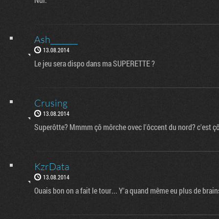
Ash_______
13.08.2014
Le jeu sera dispo dans ma SUPERETTE ?
Crusing
13.08.2014
Superôtte? Mmmm çô môrche ovec l'ôccent du nord? c'est ç
KzrData
13.08.2014
Ouais bon on a fait le tour... Y'a quand même eu plus de brains