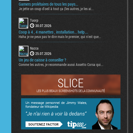
Gamers prolétaires de tous les pays...
Je jette un coup d'oeil à tout ça (les autres, je les ai...
Tuorp
30.07.2026
Coop à 4 , 4 manettes , installation... help....
Haha je ne peux pas te dire mais le premier, qui n'est que...
Nazca
25.07.2026
Un jeu de caisse à conseiller ?
Comme les autres, je recommande aussi Assetto Corsa qui...
SLICE
LES PLUS BEAUX SCREENSHOTS DE LA COMMUNAUTÉ