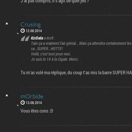
J'ai pas compris, il s'agit de quel jeu ?
Crusing
12.08.2014
KzrData
a écrit :
Tain ça a vraiment l'air génial... Mais ça attendra certainement 
sa...SUPER...HOTTE!
Voilà, c'est tout pour moi.
Je suis le 19 à la Cigale. Merci.
Tu m'as volé ma réplique, du coup t'as mis la barre SUPER H
mOrbide
13.08.2014
Vous êtes cons :D