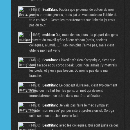
(14h38)
BeatKitano
Faudra que je demande autour de moi,
jeunes et moins jeunes, mais j'ai un vrai doute sur l'utilité du
truc en 2026... Genre les recrutements sur linkedin j'y crois
pas du tout.
(14h36)
muldoon
Oui, mais de nos jours , la plupart des gens
trouvent du travail grâce à leur réseau (amis, anciens
collègues, alumni, …). Moi non plus j’aime pas, mais c’est
utile le moment venu
(14h32)
BeatKitano
Linkedin y'a rien d'organique, c'est que
de la façade et du corpo speak. Donc non jamais j'y mettrais
les pieds, et y'en a pas besoin. Du moins pas dans ma
branche.
(14h31)
BeatKitano
Le concept du reseau c'est typiquement
le truc qui me fait fuir les gens, un mot qui devient
immediatement un autre dans ma tête: aliénation.
(14h31)
BeatKitano
Je vais pas faire le mec sympa et
"monter mon reseau" par pur intérêt professionnel. Soit ça
colle soit non et.. .ben rien en fait.
(14h30)
BeatKitano
avec les collègues. Qui sont juste ça des