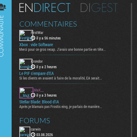
Digest
COMMENTAIRES
FirstWar
il y a 56 minutes
Xbox : vide Software
Merci pour ce gros recap. J’avais une bonne partie en tête...
Krondor
il y a 2 heures
Le PIF s'empare d'EA
Si les clients en avaient à faire de la moralité, EA serait...
__MaX__
il y a 3 heures
Stellar Blade: Blood d'IA
Après je blamais pas Frostis eing, je parlais de manière...
FORUMS
carwin
03.08.2026