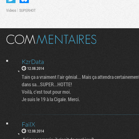
Videos
SUPERHOT
KzrData
12.08.2014
Tain ça a vraiment l'air génial... Mais ça attendra certaineme
dans sa...SUPER...HOTTE!
Voilà, c'est tout pour moi.
Je suis le 19 à la Cigale. Merci.
FailX
12.08.2014