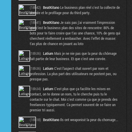
(18h42)
BeatKitano
Le business plan réel c'est la collecte de
donnée et le profilage pour du third party.
(18h41)
BeatKitano
Je sais pas j'ai vraiment l'impression
que c'est le business plan des sites de rencontre: 80% de
bots pour te faire croire que t'as une chance, 10% de gens qui
cherchent réellement a embaucher. Avec l'effet de masse:
t'as plus de chance en jouant au loto
(18h36)
Latium
Mais je ne nie pas que la peur du chômage
fait partie de leur business. Et que c'est une corvée.
(18h36)
Latium
C'est l'aspect chat ouvert par nom et
profession. La plus part des utilisateurs ne postent pas, ou
presque pas.
(18h34)
Latium
C'est plus que ça facilite les mises en
contact, on te donne un nom, tu le cherche puis tu le
contacte sur le chat. Moi c'est comme ça que je prends des
freelances typiquement. Ca permet souvent de se faire un
premier tri aussi.
(18h18)
BeatKitano
Ils ont weaponisé la peur du chomage...
:/