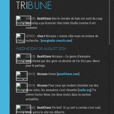
(09h09)
BeatKitano
Bon le remake de halo est sorti du coup
Microslop a pu licencier chez Halo Studio comme il est
coutume.
(07h51)
choo.t
Nicouse > meme vibe mais en moteur de
recherche : [
marginalia-search.com
]
WEDNESDAY 05 AUGUST 2026
(22h13)
BeatKitano
Nicouse > Ce genre d'annuaire
sélectionné par des gens va devenir de l'or d'ici peu. Merci
pour le partage.
(22h12)
Nicouse
Genre [
penofchaos.com
]
(22h10)
Nicouse
Pour ceux qui veulent retomber sur des
vieux sites, les annuaires c'est chouette [
curlie.org
] Y'a
même Factor News (en deux mots) dans la section
actualités.
(18h42)
BeatKitano
Fin bref. Si ça sert a certain c'est cool,
mais perso le site me débecte.