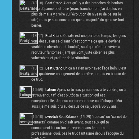
(18h18)
BeatKitano
Alors qu'il y a des branches de boulots
ou ça dépanne peut-être (mais franchement j'ai de plus en
plus de mal a y croire vu l'évolution du niveau de bs sur le
site) mais je suis convaincu que la majorité du gens se font
berner.
(18h17)
BeatKitano
Ce site est une perte de temps, les gens
vont dessus en se disant "c'est comme ça que je deviens
visible en cherchant du boulot", sauf que c'est un vivier a
recruteur fantomes (ia ?) qui vont juste cibler les plus
vulnérables et profiter de la situation.
(18h12)
BeatKitano
Oh ça n'a rien avoir avec l'age hein. C'est
mon quatrième changement de carrière, jamais eu besoin de
ce truc.
(15h59)
Latium
Après si tu n'as jamais eus à te vendre, ou à
retrouver du taf, c'est plutôt ta situation qui est
exceptionnelle. Je peux comprendre que ça t'échappe. Moi
aussi je me suis cru au dessus de ça jusqu'à 30-35 ans.
(15h10)
sveetch
BeatKitano > (14h29) "réseau" ou "carnet de
contacts" comme on disait avant, tout ceux qui te
connaissent toi ou ton entreprise dans le milieu
professionnel quoi, pas le truc fantasmé depuis l'époque du
"web 2.0"