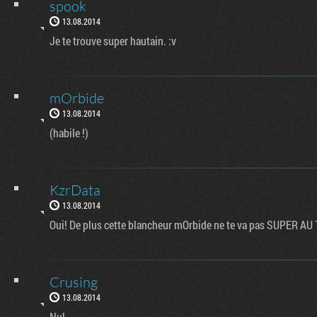
spook
13.08.2014
Je te trouve super hautain. :v
mOrbide
13.08.2014
(habile !)
KzrData
13.08.2014
Oui! De plus cette blancheur mOrbide ne te va pas SUPER AU
Crusing
13.08.2014
Nul.