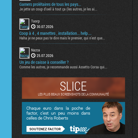
Gamers prolétaires de tous les pays...
Je jette un coup d'oeil à tout ça (les autres, je les ai...
Tuorp
30.07.2026
Coop à 4 , 4 manettes , installation... help....
Haha je ne peux pas te dire mais le premier, qui n'est que...
Nazca
25.07.2026
Un jeu de caisse à conseiller ?
Comme les autres, je recommande aussi Assetto Corsa qui...
SLICE
LES PLUS BEAUX SCREENSHOTS DE LA COMMUNAUTÉ