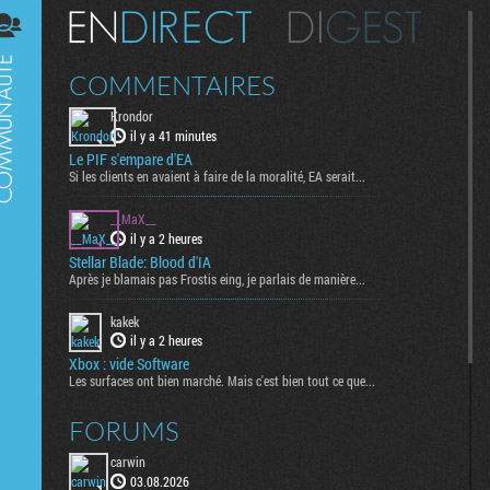
Digest
COMMENTAIRES
Krondor
il y a 41 minutes
Le PIF s'empare d'EA
Si les clients en avaient à faire de la moralité, EA serait...
__MaX__
il y a 2 heures
Stellar Blade: Blood d'IA
Après je blamais pas Frostis eing, je parlais de manière...
kakek
il y a 2 heures
Xbox : vide Software
Les surfaces ont bien marché. Mais c'est bien tout ce que...
FORUMS
carwin
03.08.2026