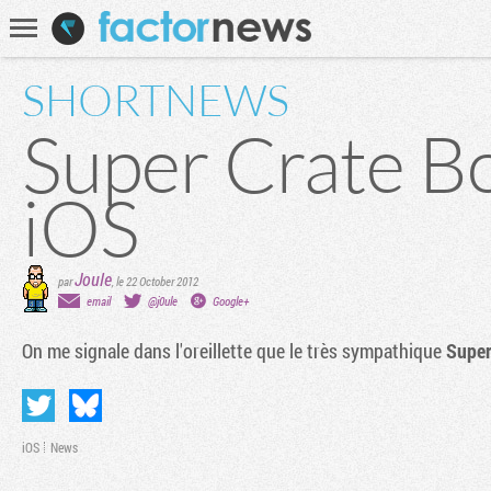
Communauté
Recherche
SHORTNEWS
Super Crate Bo
iOS
Joule
par
,
le 22 October 2012
email
@j0ule
Google+
On me signale dans l'oreillette que le très sympathique
Super
iOS
News