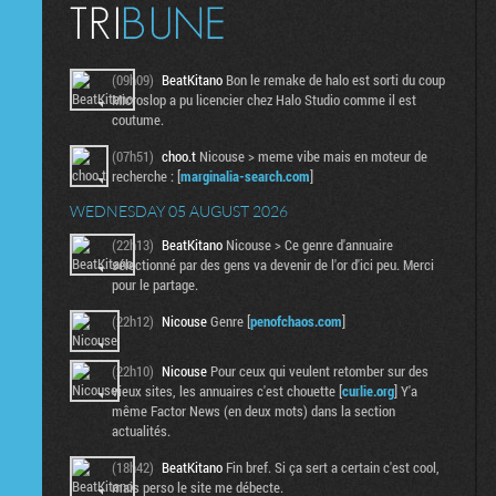
(09h09)
BeatKitano
Bon le remake de halo est sorti du coup
Microslop a pu licencier chez Halo Studio comme il est
coutume.
(07h51)
choo.t
Nicouse > meme vibe mais en moteur de
recherche : [
marginalia-search.com
]
WEDNESDAY 05 AUGUST 2026
(22h13)
BeatKitano
Nicouse > Ce genre d'annuaire
sélectionné par des gens va devenir de l'or d'ici peu. Merci
pour le partage.
(22h12)
Nicouse
Genre [
penofchaos.com
]
(22h10)
Nicouse
Pour ceux qui veulent retomber sur des
vieux sites, les annuaires c'est chouette [
curlie.org
] Y'a
même Factor News (en deux mots) dans la section
actualités.
(18h42)
BeatKitano
Fin bref. Si ça sert a certain c'est cool,
mais perso le site me débecte.