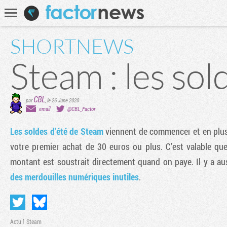
Communauté
Recherche
SHORTNEWS
Steam : les sol
CBL
par
,
le 26 June 2020
email
@CBL_Factor
Les soldes d'été de Steam
viennent de commencer et en plus
votre premier achat de 30 euros ou plus. C'est valable quel
montant est soustrait directement quand on paye. Il y a a
des merdouilles numériques inutiles
.
Actu
Steam