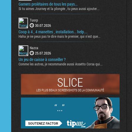
Gamers prolétaires de tous les pays...
Si tu aimes Journey et la plongée , tu peux aussi ajouter...
Tuorp
30.07.2026
Coop à 4 , 4 manettes , installation... help....
Haha je ne peux pas te dire mais le premier, qui n'est que...
Nazca
25.07.2026
Un jeu de caisse à conseiller ?
Comme les autres, je recommande aussi Assetto Corsa qui...
SLICE
LES PLUS BEAUX SCREENSHOTS DE LA COMMUNAUTÉ