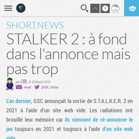
SHORTNEWS
En direct
Digest
STALKER 2 : à fond
dans l'annonce mais
pas trop
CBL
par
,
le 28 March 2019
email
@CBL_Factor
L'an dernier
, GSC annonçait la sortie de S.T.A.L.K.E.R. 2 en
2021 à l'aide d'un site web vide. Les radiations ont
brouillé leur mémoire car
ils viennent de ré-annoncer le
jeu
toujours en 2021 et toujours à l'aide
d'un site web
vide
.