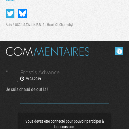
Actu
GSC
S.T.A.L.K.E.R. 2 : Heart Of Chornobyl
Masquer les commentaires lus.
Frostis Advance
29.03.2019
Tribune
Je suis chaud de ouf là !
Vous devez être connecté pour pouvoir participer à
la discussion.