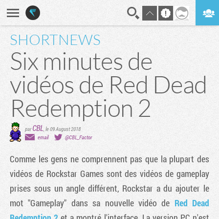
SHORTNEWS
En direct
Digest
Six minutes de
vidéos de Red Dead
Redemption 2
CBL
par
,
le 09 August 2018
email
@CBL_Factor
Comme les gens ne comprennent pas que la plupart des
vidéos de Rockstar Games sont des vidéos de gameplay
prises sous un angle différent, Rockstar a du ajouter le
mot "Gameplay" dans sa nouvelle vidéo de
Red Dead
Redemption 2
et a montré l'interface. La version PC n'est