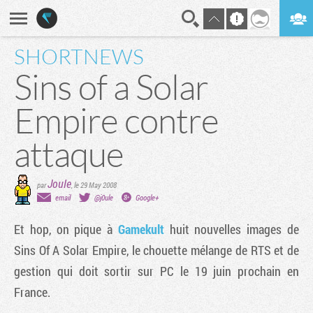
SHORTNEWS
En direct
Digest
Sins of a Solar
Empire contre
attaque
Joule
par
,
le 29 May 2008
email
@j0ule
Google+
Et hop, on pique à
Gamekult
huit nouvelles images de
Sins Of A Solar Empire
, le chouette mélange de RTS et de
gestion qui doit sortir sur PC le 19 juin prochain en
France.