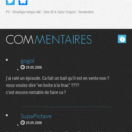
PC
Stratégie temps réel
Sins Of A Solar Empire
Screenshot
Masquer les commentaires lus.
gogol
29.05.2008
j'ai raté un épisode. Ca fait un bail qu'il est en vente non ?
vous voulez dire "en boite à la fnac" ????
c'est encore rentable de faire ca ?
SupaPictave
29.05.2008