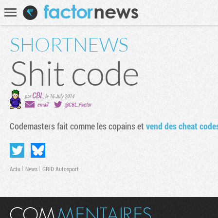
Communauté
Recherche
SHORTNEWS
Shit code
CBL
par
,
le 16 July 2014
email
@CBL_Factor
Codemasters fait comme les copains et
vend des cheat code
Actu
News
GRID Autosport