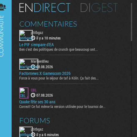
Digest
COMMENTAIRES
ptitbgaz
il y a 10 minutes
Le PIF s'empare d'EA
Ben c'est des politiques de crunch que beaucoup ont...
MartienBleu
08.08.2026
Factornews X Gamescom 2026
Force à vous pour le séjour de taf à Köln. Ça fait des...
CBL
07.08.2026
Quake fête ses 30 ans
Correct! Ce fut même la version utilisée pour le tournoi de...
FORUMS
ptitbgaz
il y a 6 minutes