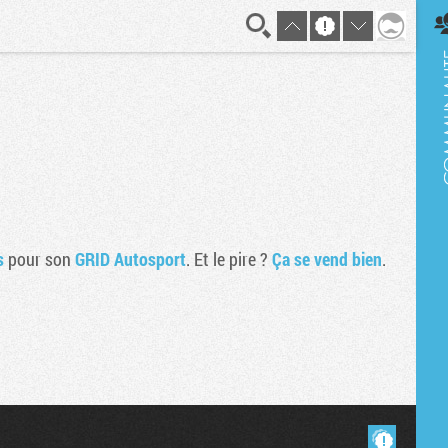
En direct
s
pour son
GRID Autosport
. Et le pire ?
Ça se vend bien
.
Masquer les commentaires lus.