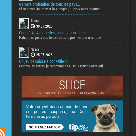
Gamers prolétaires de tous les pays...
Si tu aimes Journey et la plongée , tu peux aussi ajouter...
Tuorp
30.07.2026
Coop à 4 , 4 manettes , installation... help....
Haha je ne peux pas te dire mais le premier, qui n'est que...
Nazca
25.07.2026
Un jeu de caisse à conseiller ?
Comme les autres, je recommande aussi Assetto Corsa qui...
SLICE
LES PLUS BEAUX SCREENSHOTS DE LA COMMUNAUTÉ