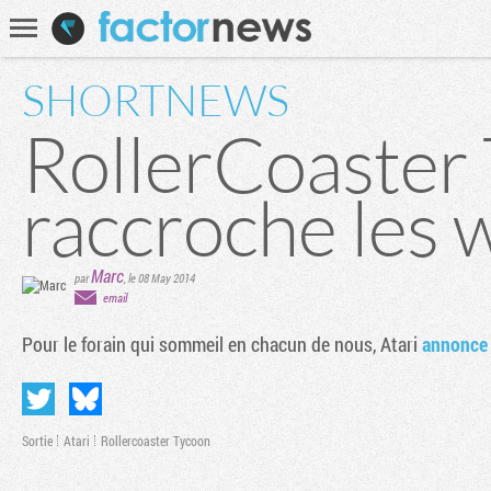
Communauté
Recherche
SHORTNEWS
RollerCoaster
raccroche les
Marc
par
,
le 08 May 2014
email
Pour le forain qui sommeil en chacun de nous, Atari
annonce
Sortie
Atari
Rollercoaster Tycoon