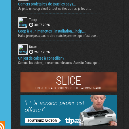
Gamers prolétaires de tous les pays...
Je jette un coup d'oeil à tout ça (les autres, je les ai...
Tuorp
30.07.2026
Coop à 4 , 4 manettes , installation... help....
Haha je ne peux pas te dire mais le premier, qui n'est que...
Nazca
25.07.2026
Un jeu de caisse à conseiller ?
Comme les autres, je recommande aussi Assetto Corsa qui...
SLICE
LES PLUS BEAUX SCREENSHOTS DE LA COMMUNAUTÉ