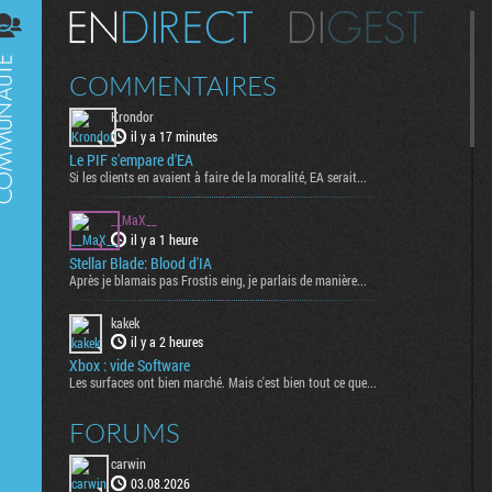
Digest
COMMENTAIRES
Krondor
il y a 17 minutes
Le PIF s'empare d'EA
Si les clients en avaient à faire de la moralité, EA serait...
__MaX__
il y a 1 heure
Stellar Blade: Blood d'IA
Après je blamais pas Frostis eing, je parlais de manière...
kakek
il y a 2 heures
Xbox : vide Software
Les surfaces ont bien marché. Mais c'est bien tout ce que...
FORUMS
carwin
03.08.2026