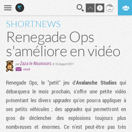
SHORTNEWS
En direct
Digest
Renegade Ops
s'améliore en vidéo
Zaza le Nounours
par
,
le 16 August 2011
email
Renegade Ops
, le "petit" jeu d'
Avalanche Studios
qui
débarquera le mois prochain, s'offre une petite vidéo
présentant les divers
upgrades
qu'on pourra appliquer à
ses petits véhicules ; des
upgrades
qui permettront en
gros de déclencher des explosions toujours plus
nombreuses et énormes. Ce n'est peut-être pas très