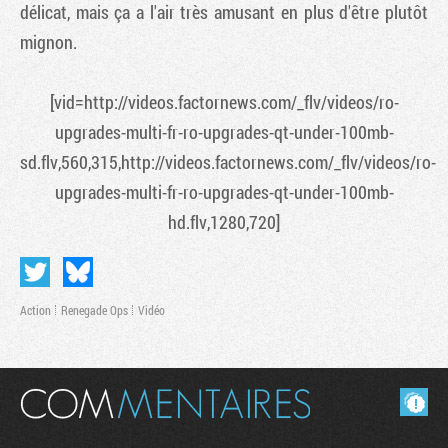
délicat, mais ça a l'air très amusant en plus d'être plutôt
mignon.
[vid=http://videos.factornews.com/_flv/videos/ro-
upgrades-multi-fr-ro-upgrades-qt-under-100mb-
sd.flv,560,315,http://videos.factornews.com/_flv/videos/ro-
upgrades-multi-fr-ro-upgrades-qt-under-100mb-
hd.flv,1280,720]
Tribune
Action
Renegade Ops
Vidéo
Masquer les commentaires lus.