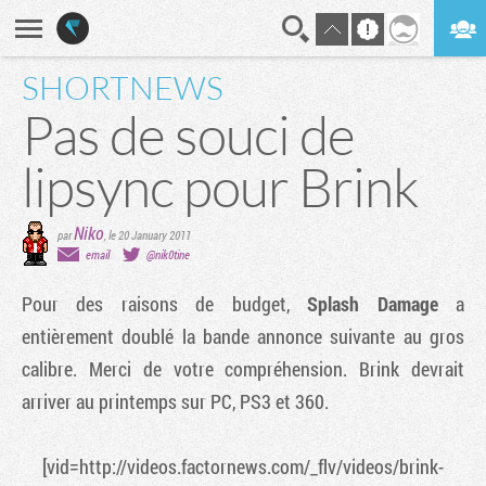
SHORTNEWS
En direct
Digest
Pas de souci de
lipsync pour Brink
Niko
par
,
le 20 January 2011
email
@nik0tine
Pour des raisons de budget,
Splash Damage
a
entièrement doublé la bande annonce suivante au gros
calibre. Merci de votre compréhension.
Brink
devrait
arriver au printemps sur PC, PS3 et 360.
[vid=http://videos.factornews.com/_flv/videos/brink-