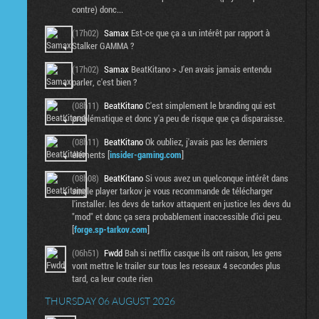
contre) donc...
(17h02)
Samax
Est-ce que ça a un intérêt par rapport à
Stalker GAMMA ?
(17h02)
Samax
BeatKitano > J'en avais jamais entendu
parler, c'est bien ?
(08h11)
BeatKitano
C'est simplement le branding qui est
problématique et donc y'a peu de risque que ça disparaisse.
(08h11)
BeatKitano
Ok oubliez, j'avais pas les derniers
éléments [
insider-gaming.com
]
(08h08)
BeatKitano
Si vous avez un quelconque intérêt dans
single player tarkov je vous recommande de télécharger
l'installer. les devs de tarkov attaquent en justice les devs du
"mod" et donc ça sera probablement inaccessible d'ici peu.
[
forge.sp-tarkov.com
]
(06h51)
Fwdd
Bah si netflix casque ils ont raison, les gens
vont mettre le trailer sur tous les reseaux 4 secondes plus
tard, ca leur coute rien
THURSDAY 06 AUGUST 2026