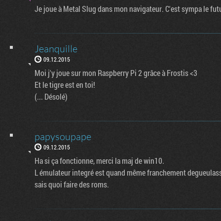
Je joue à Metal Slug dans mon navigateur. C'est sympa le futu
Jeanquille
09.12.2015
Moi j'y joue sur mon Raspberry Pi 2 grâce à Frostis <3
Et le tigre est en toi!
(... Désolé)
papysoupape
09.12.2015
Ha si ça fonctionne, merci la maj de win10.
L émulateur integré est quand même franchement degueulasse
sais quoi faire des roms.