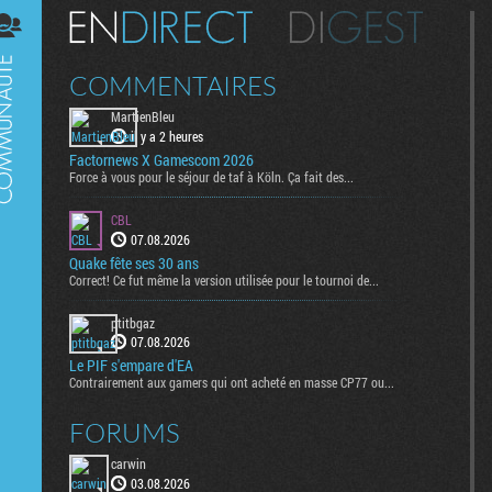
Digest
COMMENTAIRES
MartienBleu
il y a 2 heures
Factornews X Gamescom 2026
Force à vous pour le séjour de taf à Köln. Ça fait des...
CBL
07.08.2026
Quake fête ses 30 ans
Correct! Ce fut même la version utilisée pour le tournoi de...
ptitbgaz
07.08.2026
Le PIF s'empare d'EA
Contrairement aux gamers qui ont acheté en masse CP77 ou...
FORUMS
carwin
03.08.2026