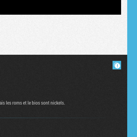
Tribune
Masquer les commentaires lus.
is les roms et le bios sont nickels.