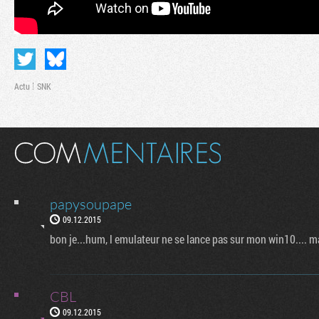
Actu
SNK
papysoupape
09.12.2015
bon je...hum, l emulateur ne se lance pas sur mon win10.... ma
CBL
09.12.2015