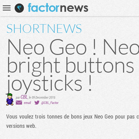
Communauté
Recherche
SHORTNEWS
Neo Geo ! Neo
bright buttons
joysticks !
CBL
par
,
le 09 December 2015
email
@CBL_Factor
Vous voulez trois tonnes de bons jeux Neo Geo pour pas 
versions web.