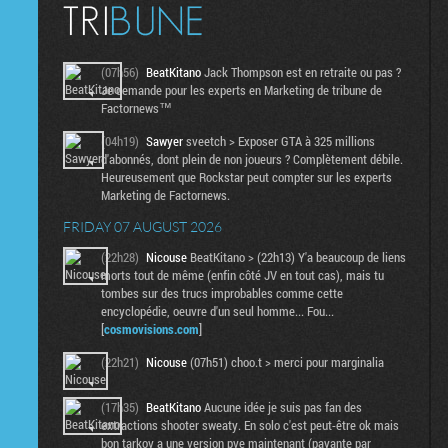
(07h56)
BeatKitano
Jack Thompson est en retraite ou pas ?
Je demande pour les experts en Marketing de tribune de
Factornews™
(04h19)
Sawyer
sveetch > Exposer GTA à 325 millions
d'abonnés, dont plein de non joueurs ? Complètement débile.
Heureusement que Rockstar peut compter sur les experts
Marketing de Factornews.
FRIDAY 07 AUGUST 2026
(22h28)
Nicouse
BeatKitano > (22h13) Y'a beaucoup de liens
morts tout de même (enfin côté JV en tout cas), mais tu
tombes sur des trucs improbables comme cette
encyclopédie, oeuvre d'un seul homme... Fou...
[
cosmovisions.com
]
(22h21)
Nicouse
(07h51) choo.t > merci pour marginalia
(17h35)
BeatKitano
Aucune idée je suis pas fan des
extractions shooter sweaty. En solo c'est peut-être ok mais
bon tarkov a une version pve maintenant (payante par