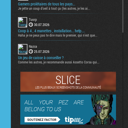
Gamers prolétaires de tous les pays...
Je jette un coup d'oeil à tout ça (les autres, je les ai...
Tuorp
30.07.2026
Coop à 4 , 4 manettes , installation... help....
Haha je ne peux pas te dire mais le premier, qui n'est que...
Nazca
25.07.2026
Un jeu de caisse à conseiller ?
Comme les autres, je recommande aussi Assetto Corsa qui...
SLICE
LES PLUS BEAUX SCREENSHOTS DE LA COMMUNAUTÉ