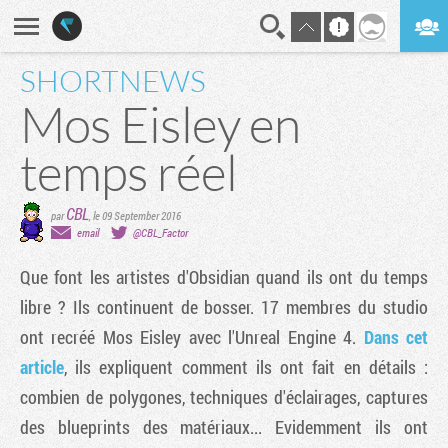
SHORTNEWS
En direct
Digest
Mos Eisley en
temps réel
CBL
par
,
le 09 September 2016
email
@CBL_Factor
Que font les artistes d'Obsidian quand ils ont du temps
libre ? Ils continuent de bosser. 17 membres du studio
ont recréé Mos Eisley avec l'Unreal Engine 4.
Dans cet
article
, ils expliquent comment ils ont fait en détails :
combien de polygones, techniques d'éclairages, captures
des blueprints des matériaux... Evidemment ils ont