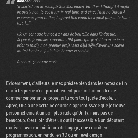
olbonar
a écrit :
"It started out as a simple 3ds Max model, but then I thought it might
be pretty neat to see it run in real-time, and since I had no Unreal 4
experience prior to this, I figured this could be a great project to learn
UE4 [...]"
Ok. On sent que le mec a 21 ans de bouteille dans l'industrie.
Si jamais je voulais apprendre UE4 (alors que je n'ai "no experience
prior to this"), mon premier projet sera déjà déjà d'avoir une scène
toute blanche et juste faire bouger la caméra.
Du coup, ça donne envie.
Evidemment, d'ailleurs le mec précise bien dans les notes de fin
d'article que ce n'est probablement pas une bonne idée de
commencer par un tel projet si tu sors tout juste d'école...
Après, UE4 a une certaine courbe d'apprentissage que je trouve
personnellement un poil plus rude qu'Unity, mais pas de
beaucoup. C'est loin d'être un outil inaccessible à un débutant
motivé et avec un minimum de bagage, que ce soit en
programmation, en rendu, en 3D ou en level design.