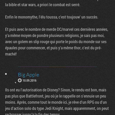
la bible et star wars, a priori le combat est serré.
Enfin le monomythe, l'élu toussa, c'est toujouw' un succès.
Et puis avec le nombre de merde DC/marvel ces dernières années,
y'a même moyen de pondre plusieurs religions, je sais pas moi,
avec un golem en slip rouge qui porte le poids du monde sur ses
épaules pour commencer, et puis y'a même thor, c'est du pré-
maché!
Big Apple
10.09.2016
Ils ont eu l'autorisation de Disney? Sinon, le rendu est bon, mais
pas plus que Battlefront, jeu où je le rappelle on s'ennuie un peu
moins. Après, comme tout le monde ici, je rêve d'un RPG ou d'un
jeu d'action solo du type Jedi Knight, mais apparemment, on peut
se brosser jusqu'à la fin des temps.