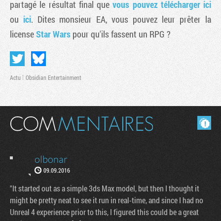
partagé le résultat final que
vous pouvez télécharger ici
ou
ici
. Dites monsieur EA, vous pouvez leur prêter la
license
Star Wars
pour qu'ils fassent un RPG ?
Actu
Obsidian Entertainment
Masquer les commentaires lus.
Tribune
olbonar
09.09.2016
"It started out as a simple 3ds Max model, but then I thought it
might be pretty neat to see it run in real-time, and since I had no
Unreal 4 experience prior to this, I figured this could be a great