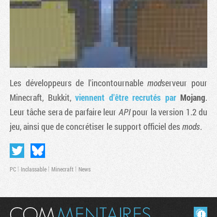
Les développeurs de l'incontournable
mod
serveur pour
Minecraft
, Bukkit,
viennent d'être recrutés par
Mojang
.
Leur tâche sera de parfaire leur
API
pour la version 1.2 du
jeu, ainsi que de concrétiser le support officiel des
mods
.
Tribune
PC
Inclassable
Minecraft
News
Masquer les commentaires lus.