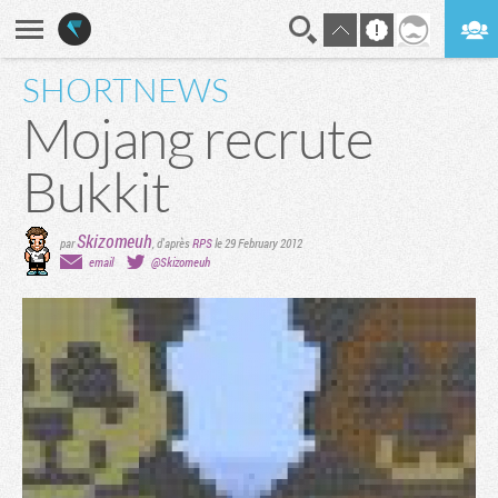
SHORTNEWS
En direct
Digest
Mojang recrute
Bukkit
Skizomeuh
par
, d'après
RPS
le 29 February 2012
email
@Skizomeuh