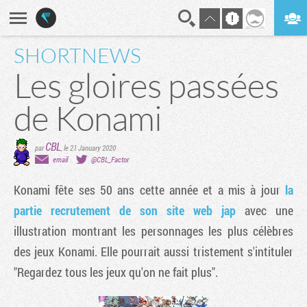
SHORTNEWS
En direct
Digest
Les gloires passées
de Konami
CBL
par
,
le 21 January 2020
email
@CBL_Factor
Konami fête ses 50 ans cette année et a mis à jour
la
partie recrutement de son site web jap
avec une
illustration montrant les personnages les plus célèbres
des jeux Konami. Elle pourrait aussi tristement s'intituler
"Regardez tous les jeux qu'on ne fait plus".