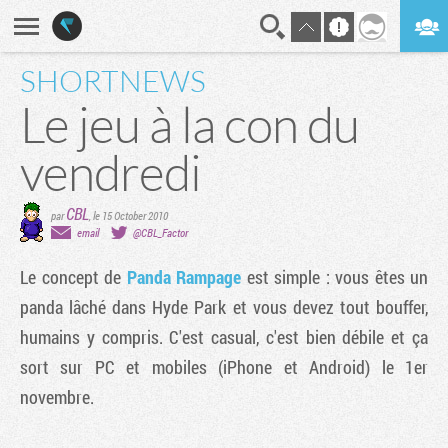
SHORTNEWS
En direct
Digest
Le jeu à la con du
vendredi
CBL
par
,
le 15 October 2010
email
@CBL_Factor
Le concept de
Panda Rampage
est simple : vous êtes un
panda lâché dans Hyde Park et vous devez tout bouffer,
humains y compris. C'est casual, c'est bien débile et ça
sort sur PC et mobiles (iPhone et Android) le 1er
novembre.