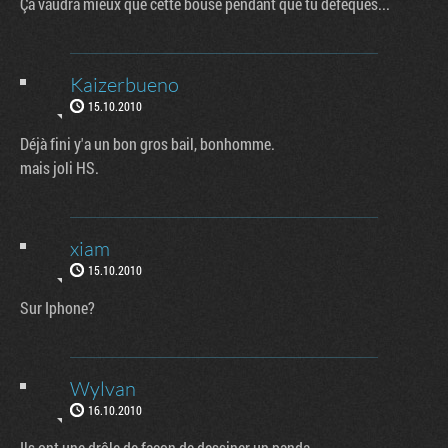
Ça vaudra mieux que cette bouse pendant que tu défèques...
Kaizerbueno
15.10.2010
Déjà fini y'a un bon gros bail, bonhomme.
mais joli HS.
xiam
15.10.2010
Sur Iphone?
Wylvan
16.10.2010
Ils ont une drôle de façon de dessiner un panda...