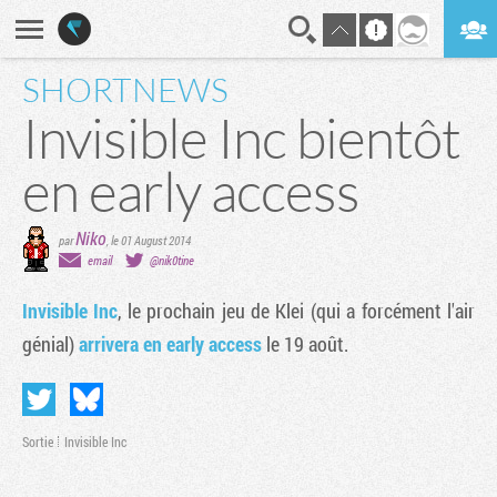
SHORTNEWS
En direct
Digest
Invisible Inc bientôt
en early access
Niko
par
,
le 01 August 2014
email
@nik0tine
Invisible Inc
, le prochain jeu de Klei (qui a forcément l'air
génial)
arrivera en early access
le 19 août.
Sortie
Invisible Inc