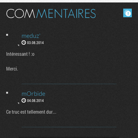
Masquer les commentaires lus.
meduz'
03.08.2014
Intéressant ! :o
Merci.
Tribune
mOrbide
04.08.2014
Ce truc est tellement dur...