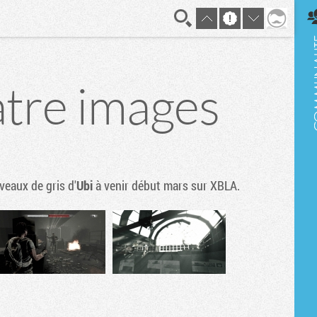
En direct
atre images
iveaux de gris d'
Ubi
à venir début mars sur XBLA.