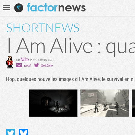
Communauté
Recherche
SHORTNEWS
I Am Alive : qu
Niko
par
,
le 02 February 2012
email
@nik0tine
Hop, quelques nouvelles images d'
I Am Alive
, le survival en n