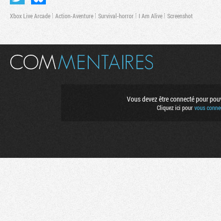
Xbox Live Arcade
Action-Aventure
Survival-horror
I Am Alive
Screenshot
Vous devez être connecté pour pouvo
Cliquez ici pour
vous connec
Flux RSS