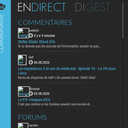
Digest
COMMENTAIRES
sveetch
il y a 9 minutes
Stellar Blade: Blood d'IA
Si tu donnes pas les sources de l'information autant ne pas...
Def
06.08.2026
Les expériences à la con du week-end : épisode 16 - La VR sous
Linux
Noms de chapitres de Half-Life comme titres *chef's kiss*
Nicouse
05.08.2026
Le PIF s'empare d'EA
C'est pas comme si les footeux avaient une morale et...
FORUMS
carwin