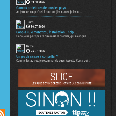
03.08.2026
Gamers prolétaires de tous les pays...
Je jette un coup d'oeil à tout ça (les autres, je les ai...
Tuorp
30.07.2026
Coop à 4 , 4 manettes , installation... help....
Haha je ne peux pas te dire mais le premier, qui n'est que...
Nazca
25.07.2026
Un jeu de caisse à conseiller ?
Comme les autres, je recommande aussi Assetto Corsa qui...
SLICE
LES PLUS BEAUX SCREENSHOTS DE LA COMMUNAUTÉ