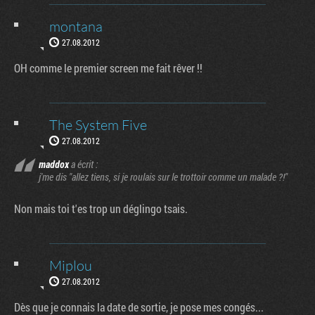
montana
27.08.2012
OH comme le premier screen me fait rêver !!
The System Five
27.08.2012
maddox
a écrit :
j'me dis "allez tiens, si je roulais sur le trottoir comme un malade ?!"
Non mais toi t'es trop un déglingo tsais.
Miplou
27.08.2012
Dès que je connais la date de sortie, je pose mes congés...