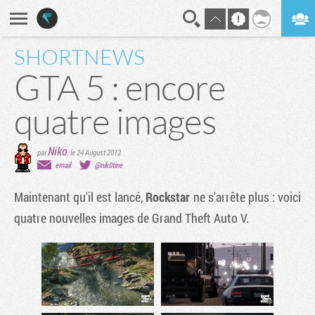
SHORTNEWS
En direct
Digest
GTA 5 : encore
quatre images
Niko
par
,
le 24 August 2012
email
@nik0tine
Maintenant qu'il est lancé,
Rockstar
ne s'arrête plus : voici
quatre nouvelles images de
Grand Theft Auto V
.