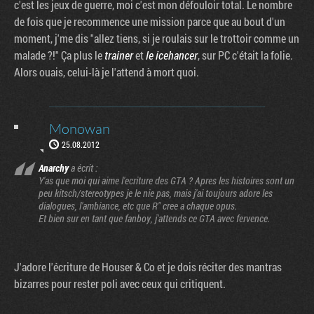
c'est les jeux de guerre, moi c'est mon défouloir total. Le nombre
de fois que je recommence une mission parce que au bout d'un
moment, j'me dis "allez tiens, si je roulais sur le trottoir comme un
malade ?!" Ça plus le
trainer
et
le icehancer
, sur PC c'était la folie.
Alors ouais, celui-là je l'attend à mort quoi.
Monowan
25.08.2012
Anarchy
a écrit :
Y'as que moi qui aime l'ecriture des GTA ? Apres les histoires sont un
peu kitsch/stereotypes je le nie pas, mais j'ai toujours adore les
dialogues, l'ambiance, etc que R" cree a chaque opus.
Et bien sur en tant que fanboy, j'attends ce GTA avec fervence.
J'adore l'écriture de Houser & Co et je dois réciter des mantras
bizarres pour rester poli avec ceux qui critiquent.