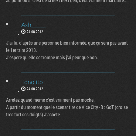
au point où si c'est de la next next gen, c'est vraiment mal barré....
Ash______
24.08.2012
J'ai lu, d'après une personne bien informée, que ça sera pas avant
le 1er trim 2013.
J'espère qu'elle se trompe mais j'ai peur que non.
Tonolito_
24.08.2012
Arretez quand meme c'est vraiment pas moche.
A partir du moment que le scenar tire de Vice City -B : GoT (croise
tres fort ses doigts) J'achete.