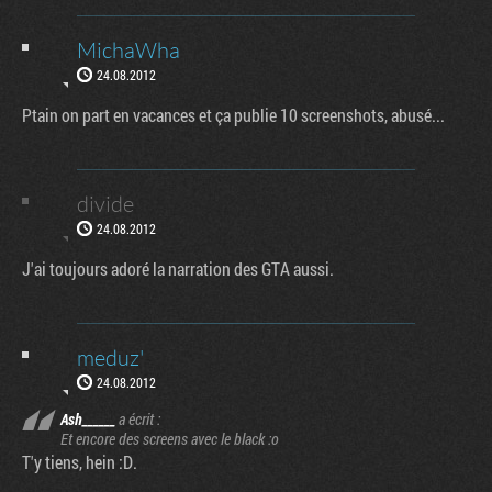
MichaWha
24.08.2012
Ptain on part en vacances et ça publie 10 screenshots, abusé...
divide
24.08.2012
J'ai toujours adoré la narration des GTA aussi.
meduz'
24.08.2012
Ash______
a écrit :
Et encore des screens avec le black :o
T'y tiens, hein :D.