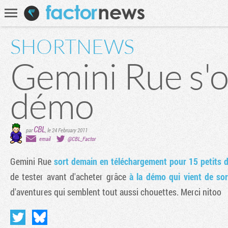
Communauté
Recherche
SHORTNEWS
Gemini Rue s'o
démo
CBL
par
,
le 24 February 2011
email
@CBL_Factor
Gemini Rue
sort demain en téléchargement pour 15 petits d
de tester avant d'acheter grâce
à la démo qui vient de sor
d'aventures qui semblent tout aussi chouettes. Merci nitoo