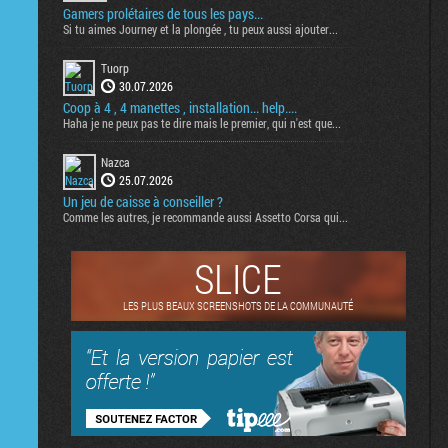
Gamers prolétaires de tous les pays...
Si tu aimes Journey et la plongée , tu peux aussi ajouter...
Tuorp
30.07.2026
Coop à 4 , 4 manettes , installation... help....
Haha je ne peux pas te dire mais le premier, qui n'est que...
Nazca
25.07.2026
Un jeu de caisse à conseiller ?
Comme les autres, je recommande aussi Assetto Corsa qui...
SLICE
LES PLUS BEAUX SCREENSHOTS DE LA COMMUNAUTÉ