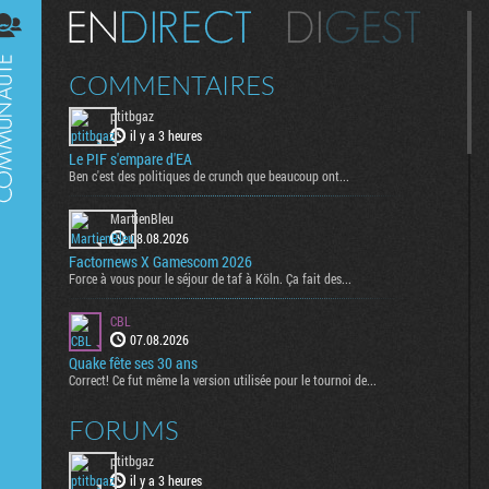
Digest
COMMENTAIRES
ptitbgaz
il y a 3 heures
Le PIF s'empare d'EA
Ben c'est des politiques de crunch que beaucoup ont...
MartienBleu
08.08.2026
Factornews X Gamescom 2026
Force à vous pour le séjour de taf à Köln. Ça fait des...
CBL
07.08.2026
Quake fête ses 30 ans
Correct! Ce fut même la version utilisée pour le tournoi de...
FORUMS
ptitbgaz
il y a 3 heures