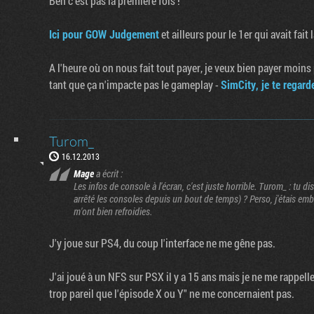
Ben c'est pas la première fois !
Ici pour GOW Judgement
et ailleurs pour le 1er qui avait fai
A l'heure où on nous fait tout payer, je veux bien payer moins
tant que ça n'impacte pas le gameplay -
SimCity, je te regard
Turom_
16.12.2013
Mage
a écrit :
Les infos de console à l'écran, c'est juste horrible. Turom_ : tu d
arrêté les consoles depuis un bout de temps) ? Perso, j'étais embal
m'ont bien refroidies.
J'y joue sur PS4, du coup l'interface ne me gêne pas.
J'ai joué à un NFS sur PSX il y a 15 ans mais je ne me rappelle 
trop pareil que l'épisode X ou Y" ne me concernaient pas.