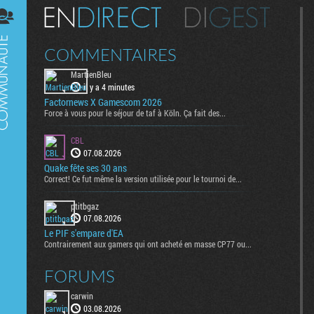
Digest
COMMENTAIRES
MartienBleu
il y a 4 minutes
Factornews X Gamescom 2026
Force à vous pour le séjour de taf à Köln. Ça fait des...
CBL
07.08.2026
Quake fête ses 30 ans
Correct! Ce fut même la version utilisée pour le tournoi de...
ptitbgaz
07.08.2026
Le PIF s'empare d'EA
Contrairement aux gamers qui ont acheté en masse CP77 ou...
FORUMS
carwin
03.08.2026