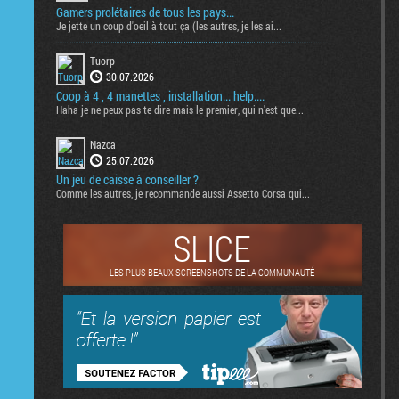
Gamers prolétaires de tous les pays...
Je jette un coup d'oeil à tout ça (les autres, je les ai...
Tuorp
30.07.2026
Coop à 4 , 4 manettes , installation... help....
Haha je ne peux pas te dire mais le premier, qui n'est que...
Nazca
25.07.2026
Un jeu de caisse à conseiller ?
Comme les autres, je recommande aussi Assetto Corsa qui...
SLICE
LES PLUS BEAUX SCREENSHOTS DE LA COMMUNAUTÉ