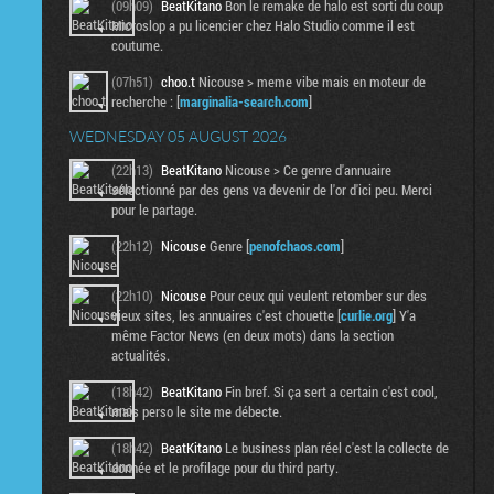
(09h09)
BeatKitano
Bon le remake de halo est sorti du coup
Microslop a pu licencier chez Halo Studio comme il est
coutume.
(07h51)
choo.t
Nicouse > meme vibe mais en moteur de
recherche : [
marginalia-search.com
]
WEDNESDAY 05 AUGUST 2026
(22h13)
BeatKitano
Nicouse > Ce genre d'annuaire
sélectionné par des gens va devenir de l'or d'ici peu. Merci
pour le partage.
(22h12)
Nicouse
Genre [
penofchaos.com
]
(22h10)
Nicouse
Pour ceux qui veulent retomber sur des
vieux sites, les annuaires c'est chouette [
curlie.org
] Y'a
même Factor News (en deux mots) dans la section
actualités.
(18h42)
BeatKitano
Fin bref. Si ça sert a certain c'est cool,
mais perso le site me débecte.
(18h42)
BeatKitano
Le business plan réel c'est la collecte de
donnée et le profilage pour du third party.