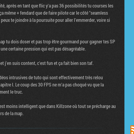
té, après en tant que flic y'a pas 36 possibilités tu courses les
e ça même + fendard que de faire pilote car le côté "seamless
 peux te joindre à la poursuite pour aller l'emmerder, voire si
 map tu dois doser et pas trop être gourmand pour gagner tes SP
t une certaine pression qui est pas désagréable.
t j'en suis content, c'est fun et ça fait bien son taf.
idéos intrusives de tuto qui sont effectivement très relou
hapitre I. Le coup des 30 FPS ne m'a pas choqué vu que la
ment le truc.
'est moins intelligent que dans Killzone où tout se précharge au
ors de la map.