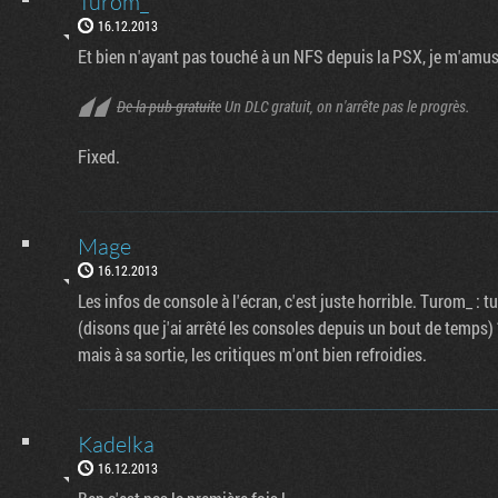
Turom_
16.12.2013
Et bien n'ayant pas touché à un NFS depuis la PSX, je m'amus
De la pub gratuite
Un DLC gratuit, on n'arrête pas le progrès.
Fixed.
Mage
16.12.2013
Les infos de console à l'écran, c'est juste horrible. Turom_ : 
(disons que j'ai arrêté les consoles depuis un bout de temps) ?
mais à sa sortie, les critiques m'ont bien refroidies.
Kadelka
16.12.2013