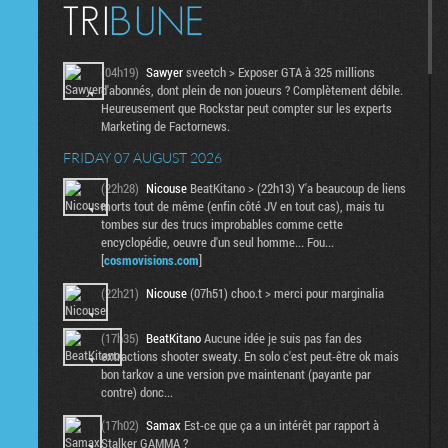
(04h19)
Sawyer
sveetch > Exposer GTA à 325 millions
d'abonnés, dont plein de non joueurs ? Complètement débile.
Heureusement que Rockstar peut compter sur les experts
Marketing de Factornews.
FRIDAY 07 AUGUST 2026
(22h28)
Nicouse
BeatKitano > (22h13) Y'a beaucoup de liens
morts tout de même (enfin côté JV en tout cas), mais tu
tombes sur des trucs improbables comme cette
encyclopédie, oeuvre d'un seul homme... Fou...
[
cosmovisions.com
]
(22h21)
Nicouse
(07h51) choo.t > merci pour marginalia
(17h35)
BeatKitano
Aucune idée je suis pas fan des
extractions shooter sweaty. En solo c'est peut-être ok mais
bon tarkov a une version pve maintenant (payante par
contre) donc...
(17h02)
Samax
Est-ce que ça a un intérêt par rapport à
Stalker GAMMA ?