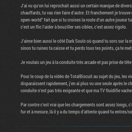
J'ai vu qu'on lui reprochait aussi un certain manque de diversi
chauffards, tu vas rien faire d'autre. Et franchement je trouv
open-world" fait que si tu croises la route d'un autre joueur tu
c'est un flic l'aider à bouziller ses cibles, c'est assez rigolo.
J'aime bien aussi le côté Dark Souls où quand tu sors sur la
sinon tu ruines ta caisse et tu perds tous tes points, ça te me
Je voulais un jeu à la conduite très arcade et pas prise de tête e
Pour le coup de la vidéo de TotalBiscuit au sujet du jeu, les v
disparaissent rapidement, j'en ai plus vu une seule après le c
conduite n'est pas très exigeante et que ma TV fluidifie vache
Par contre c'est vrai que les chargements sont assez longs, c
fur et à mesure, là il y a du temps d'attente quand tu entres/s
Flux RSS