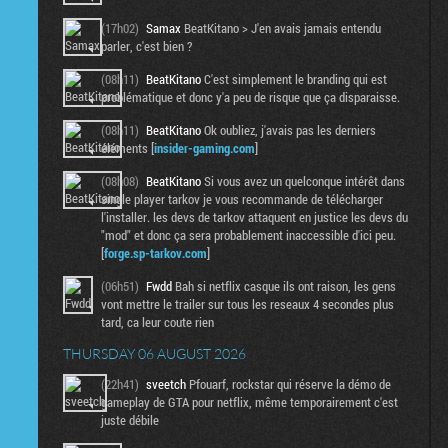
(17h02)
Samax
BeatKitano > J'en avais jamais entendu
parler, c'est bien ?
(08h11)
BeatKitano
C'est simplement le branding qui est
problématique et donc y'a peu de risque que ça disparaisse.
(08h11)
BeatKitano
Ok oubliez, j'avais pas les derniers
éléments [
insider-gaming.com
]
(08h08)
BeatKitano
Si vous avez un quelconque intérêt dans
single player tarkov je vous recommande de télécharger
l'installer. les devs de tarkov attaquent en justice les devs du
"mod" et donc ça sera probablement inaccessible d'ici peu.
[
forge.sp-tarkov.com
]
(06h51)
Fwdd
Bah si netflix casque ils ont raison, les gens
vont mettre le trailer sur tous les reseaux 4 secondes plus
tard, ca leur coute rien
THURSDAY 06 AUGUST 2026
(22h41)
sveetch
Pfouarf, rockstar qui réserve la démo de
gameplay de GTA pour netflix, même temporairement c'est
juste débile