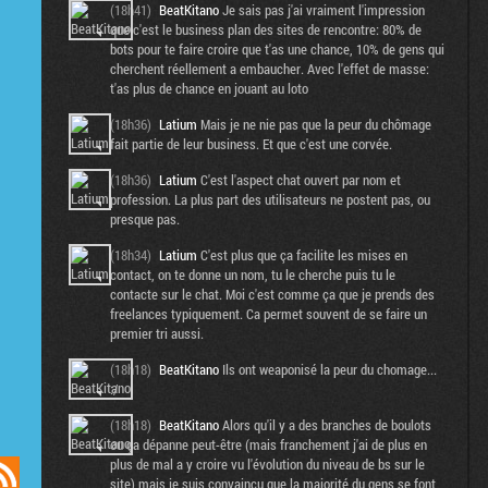
(18h41)
BeatKitano
Je sais pas j'ai vraiment l'impression
que c'est le business plan des sites de rencontre: 80% de
bots pour te faire croire que t'as une chance, 10% de gens qui
cherchent réellement a embaucher. Avec l'effet de masse:
t'as plus de chance en jouant au loto
(18h36)
Latium
Mais je ne nie pas que la peur du chômage
fait partie de leur business. Et que c'est une corvée.
(18h36)
Latium
C'est l'aspect chat ouvert par nom et
profession. La plus part des utilisateurs ne postent pas, ou
presque pas.
(18h34)
Latium
C'est plus que ça facilite les mises en
contact, on te donne un nom, tu le cherche puis tu le
contacte sur le chat. Moi c'est comme ça que je prends des
freelances typiquement. Ca permet souvent de se faire un
premier tri aussi.
(18h18)
BeatKitano
Ils ont weaponisé la peur du chomage...
:/
(18h18)
BeatKitano
Alors qu'il y a des branches de boulots
ou ça dépanne peut-être (mais franchement j'ai de plus en
plus de mal a y croire vu l'évolution du niveau de bs sur le
site) mais je suis convaincu que la majorité du gens se font