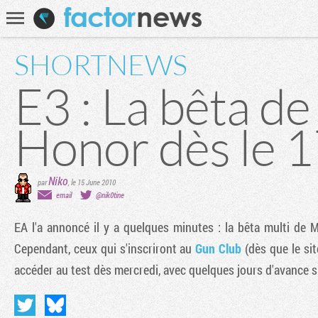
Communauté
Recherche
SHORTNEWS
E3 : La bêta d
Honor dès le 1
Niko
par
,
le 15 June 2010
email
@nik0tine
EA l'a annoncé il y a quelques minutes : la bêta multi de
M
Cependant, ceux qui s'inscriront au
Gun Club
(dès que le sit
accéder au test dès mercredi, avec quelques jours d'avance su