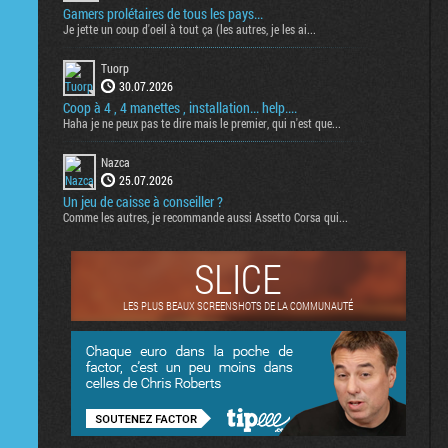
Gamers prolétaires de tous les pays...
Je jette un coup d'oeil à tout ça (les autres, je les ai...
Tuorp
30.07.2026
Coop à 4 , 4 manettes , installation... help....
Haha je ne peux pas te dire mais le premier, qui n'est que...
Nazca
25.07.2026
Un jeu de caisse à conseiller ?
Comme les autres, je recommande aussi Assetto Corsa qui...
SLICE
LES PLUS BEAUX SCREENSHOTS DE LA COMMUNAUTÉ