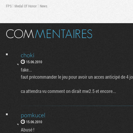
FPS
Medal Of Honor
News
choki
15.06.2010
fake...
faut précommander le jeu pour avoir un acces anticipé de 4 jo
ca attendra vu comment on dirait mw2.5 et encore...
pomkucel
15.06.2010
Abusé !