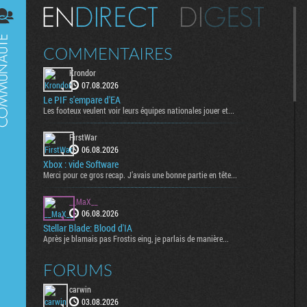
Digest
COMMENTAIRES
Krondor
07.08.2026
Le PIF s'empare d'EA
Les footeux veulent voir leurs équipes nationales jouer et...
FirstWar
06.08.2026
Xbox : vide Software
Merci pour ce gros recap. J’avais une bonne partie en tête...
__MaX__
06.08.2026
Stellar Blade: Blood d'IA
Après je blamais pas Frostis eing, je parlais de manière...
FORUMS
carwin
03.08.2026