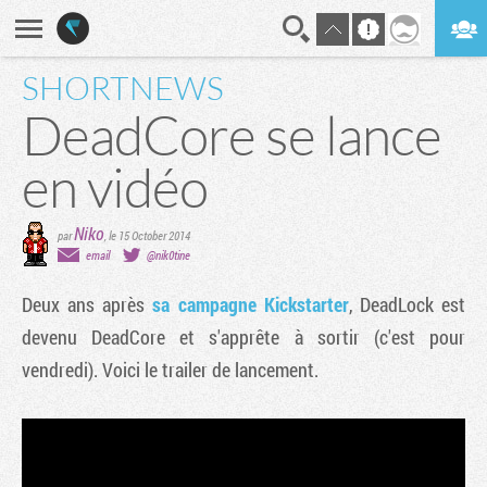
SHORTNEWS
En direct
Digest
DeadCore se lance
en vidéo
Niko
par
,
le 15 October 2014
email
@nik0tine
Deux ans après
sa campagne Kickstarter
, DeadLock est
devenu DeadCore et s'apprête à sortir (c'est pour
vendredi). Voici le trailer de lancement.