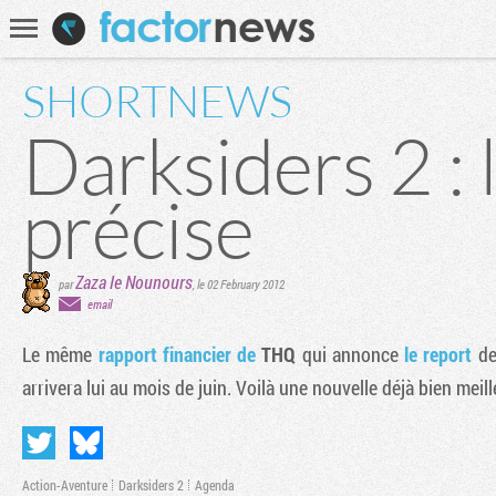
Communauté
Recherche
SHORTNEWS
Darksiders 2 : l
précise
Zaza le Nounours
par
,
le 02 February 2012
email
Le même
rapport financier de
THQ
qui annonce
le report
d
arrivera lui au mois de juin. Voilà une nouvelle déjà bien meill
Action-Aventure
Darksiders 2
Agenda