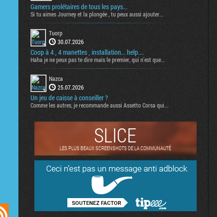
Gamers prolétaires de tous les pays...
Si tu aimes Journey et la plongée , tu peux aussi ajouter...
Tuorp
30.07.2026
Coop à 4 , 4 manettes , installation... help....
Haha je ne peux pas te dire mais le premier, qui n'est que...
Nazca
25.07.2026
Un jeu de caisse à conseiller ?
Comme les autres, je recommande aussi Assetto Corsa qui...
SLICE
LES PLUS BEAUX SCREENSHOTS DE LA COMMUNAUTÉ