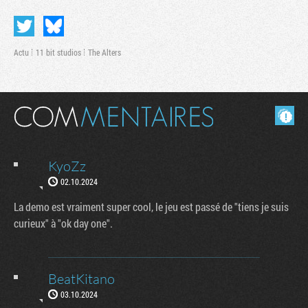
Actu
11 bit studios
The Alters
Masquer les commentaires lus.
KyoZz
02.10.2024
Tribune
La demo est vraiment super cool, le jeu est passé de "tiens je suis
curieux" à "ok day one".
BeatKitano
03.10.2024