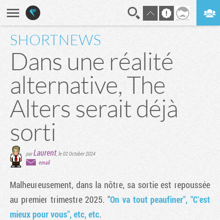
SHORTNEWS
En direct
Digest
Dans une réalité
alternative, The
Alters serait déjà
sorti
Laurent
par
,
le 02 October 2024
email
Malheureusement, dans la nôtre, sa sortie est repoussée
au premier trimestre 2025. "
On va tout peaufiner", "C'est
mieux pour vous", etc, etc
.