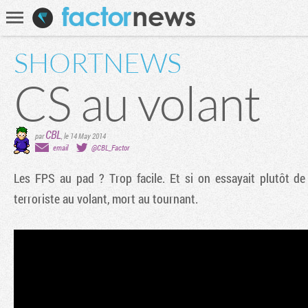
Communauté
Recherche
SHORTNEWS
CS au volant
CBL
par
,
le 14 May 2014
email
@CBL_Factor
Les FPS au pad ? Trop facile. Et si on essayait plutôt de
terroriste au volant, mort au tournant.