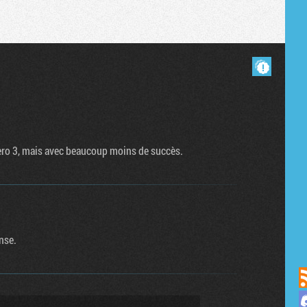
Tribune
Masquer les commentaires lus.
 Hero 3, mais avec beaucoup moins de succès.
nse.
us sur Discord