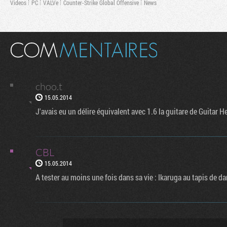
Videos
PC
VALVe
Counter-Strike Global Offensive
News
choo.t
15.05.2014
J'avais eu un délire équivalent avec 1.6 la guitare de Guitar
CBL
15.05.2014
A tester au moins une fois dans sa vie : Ikaruga au tapis de da
Flux RSS
Rejoignez no