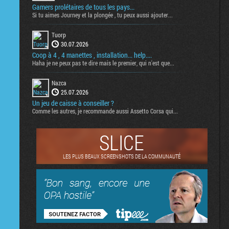
Gamers prolétaires de tous les pays...
Si tu aimes Journey et la plongée , tu peux aussi ajouter...
Tuorp
30.07.2026
Coop à 4 , 4 manettes , installation... help....
Haha je ne peux pas te dire mais le premier, qui n'est que...
Nazca
25.07.2026
Un jeu de caisse à conseiller ?
Comme les autres, je recommande aussi Assetto Corsa qui...
SLICE
LES PLUS BEAUX SCREENSHOTS DE LA COMMUNAUTÉ