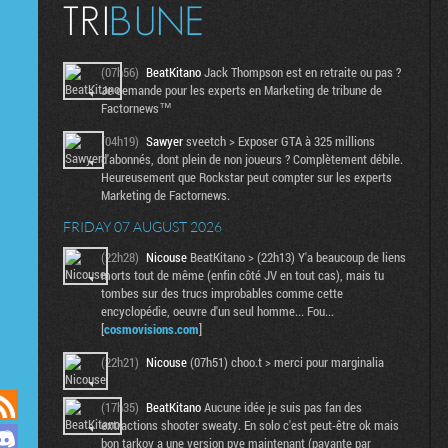
(07h56)
BeatKitano
Jack Thompson est en retraite ou pas ?
Je demande pour les experts en Marketing de tribune de
Factornews™
(04h19)
Sawyer
sveetch > Exposer GTA à 325 millions
d'abonnés, dont plein de non joueurs ? Complètement débile.
Heureusement que Rockstar peut compter sur les experts
Marketing de Factornews.
FRIDAY 07 AUGUST 2026
(22h28)
Nicouse
BeatKitano > (22h13) Y'a beaucoup de liens
morts tout de même (enfin côté JV en tout cas), mais tu
tombes sur des trucs improbables comme cette
encyclopédie, oeuvre d'un seul homme... Fou...
[
cosmovisions.com
]
(22h21)
Nicouse
(07h51) choo.t > merci pour marginalia
(17h35)
BeatKitano
Aucune idée je suis pas fan des
extractions shooter sweaty. En solo c'est peut-être ok mais
bon tarkov a une version pve maintenant (payante par